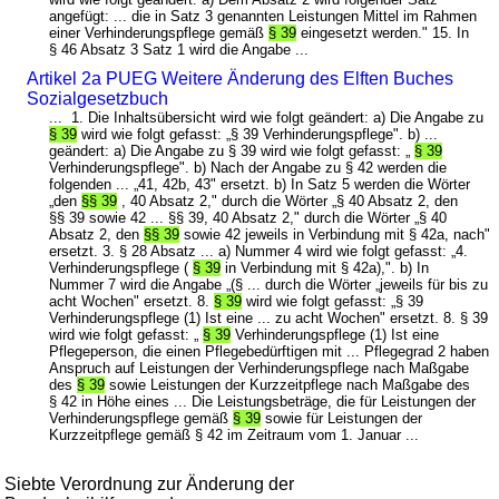
angefügt: ... die in Satz 3 genannten Leistungen Mittel im Rahmen
einer Verhinderungspflege gemäß
§ 39
eingesetzt werden." 15. In
§ 46 Absatz 3 Satz 1 wird die Angabe ...
Artikel 2a PUEG Weitere Änderung des Elften Buches
Sozialgesetzbuch
... 1. Die Inhaltsübersicht wird wie folgt geändert: a) Die Angabe zu
§ 39
wird wie folgt gefasst: „§ 39 Verhinderungspflege". b) ...
geändert: a) Die Angabe zu § 39 wird wie folgt gefasst: „
§ 39
Verhinderungspflege". b) Nach der Angabe zu § 42 werden die
folgenden ... „41, 42b, 43" ersetzt. b) In Satz 5 werden die Wörter
„den
§§ 39
, 40 Absatz 2," durch die Wörter „§ 40 Absatz 2, den
§§ 39 sowie 42 ... §§ 39, 40 Absatz 2," durch die Wörter „§ 40
Absatz 2, den
§§ 39
sowie 42 jeweils in Verbindung mit § 42a, nach"
ersetzt. 3. § 28 Absatz ... a) Nummer 4 wird wie folgt gefasst: „4.
Verhinderungspflege (
§ 39
in Verbindung mit § 42a),". b) In
Nummer 7 wird die Angabe „(§ ... durch die Wörter „jeweils für bis zu
acht Wochen" ersetzt. 8.
§ 39
wird wie folgt gefasst: „§ 39
Verhinderungspflege (1) Ist eine ... zu acht Wochen" ersetzt. 8. § 39
wird wie folgt gefasst: „
§ 39
Verhinderungspflege (1) Ist eine
Pflegeperson, die einen Pflegebedürftigen mit ... Pflegegrad 2 haben
Anspruch auf Leistungen der Verhinderungspflege nach Maßgabe
des
§ 39
sowie Leistungen der Kurzzeitpflege nach Maßgabe des
§ 42 in Höhe eines ... Die Leistungsbeträge, die für Leistungen der
Verhinderungspflege gemäß
§ 39
sowie für Leistungen der
Kurzzeitpflege gemäß § 42 im Zeitraum vom 1. Januar ...
Siebte Verordnung zur Änderung der