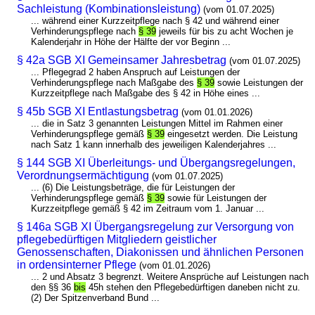
Sachleistung (Kombinationsleistung)
(vom 01.07.2025)
... während einer Kurzzeitpflege nach § 42 und während einer
Verhinderungspflege nach
§ 39
jeweils für bis zu acht Wochen je
Kalenderjahr in Höhe der Hälfte der vor Beginn ...
§ 42a SGB XI Gemeinsamer Jahresbetrag
(vom 01.07.2025)
... Pflegegrad 2 haben Anspruch auf Leistungen der
Verhinderungspflege nach Maßgabe des
§ 39
sowie Leistungen der
Kurzzeitpflege nach Maßgabe des § 42 in Höhe eines ...
§ 45b SGB XI Entlastungsbetrag
(vom 01.01.2026)
... die in Satz 3 genannten Leistungen Mittel im Rahmen einer
Verhinderungspflege gemäß
§ 39
eingesetzt werden. Die Leistung
nach Satz 1 kann innerhalb des jeweiligen Kalenderjahres ...
§ 144 SGB XI Überleitungs- und Übergangsregelungen,
Verordnungsermächtigung
(vom 01.07.2025)
... (6) Die Leistungsbeträge, die für Leistungen der
Verhinderungspflege gemäß
§ 39
sowie für Leistungen der
Kurzzeitpflege gemäß § 42 im Zeitraum vom 1. Januar ...
§ 146a SGB XI Übergangsregelung zur Versorgung von
pflegebedürftigen Mitgliedern geistlicher
Genossenschaften, Diakonissen und ähnlichen Personen
in ordensinterner Pflege
(vom 01.01.2026)
... 2 und Absatz 3 begrenzt. Weitere Ansprüche auf Leistungen nach
den §§ 36
bis
45h stehen den Pflegebedürftigen daneben nicht zu.
(2) Der Spitzenverband Bund ...