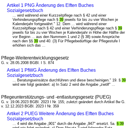
Artikel 1 PNG Änderung des Elften Buches
Sozialgesetzbuch
... wird während einer Kurzzeitpflege nach § 42 und einer
Verhinderungspflege nach §
39
jeweils für bis zu vier Wochen je
Kalenderjahr fortgewährt." 12. Dem ... wird während einer
Kurzzeitpflege nach § 42 und einer Verhinderungspflege nach §
39
jeweils für bis zu vier Wochen je Kalenderjahr in Höhe der Hälfte der
vor Beginn ... aus den Nummern 1 und 2 (§ 38) sowie Ansprüche
nach den §§
39
und 40. (3) Für Pflegebedürftige der Pflegestufe I
erhöhen sich das ...
Pflege-Weiterentwicklungsgesetz
G. v. 28.05.2008 BGBl. I S. 874
Artikel 1 PfWG Änderung des Elften Buches
Sozialgesetzbuch
... Beratungseinsätze durchführen und diese bescheinigen." 19. §
39
wird wie folgt geändert: a) In Satz 2 wird die Angabe „zwölf" ...
Pflegeunterstützungs- und -entlastungsgesetz (PUEG)
G. v. 19.06.2023 BGBl. 2023 I Nr. 155; zuletzt geändert durch Artikel 8w G.
v. 12.12.2023 BGBl. 2023 I Nr. 359
Artikel 2 PUEG Weitere Änderung des Elften Buches
Sozialgesetzbuch
... 4 wird die Angabe „901" durch die Angabe „947" ersetzt. 5a.
§ 39
wird wie folgt geändert: a) Dem Absatz 2 wird folgender Satz