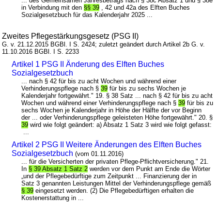
... des Gemeinsamen Jahresbetrags nach § 38c Absatz 1 und § 38e
in Verbindung mit den
§§ 39
, 42 und 42a des Elften Buches
Sozialgesetzbuch für das Kalenderjahr 2025 ...
Zweites Pflegestärkungsgesetz (PSG II)
G. v. 21.12.2015 BGBl. I S. 2424; zuletzt geändert durch Artikel 2b G. v.
11.10.2016 BGBl. I S. 2233
Artikel 1 PSG II Änderung des Elften Buches
Sozialgesetzbuch
... nach § 42 für bis zu acht Wochen und während einer
Verhinderungspflege nach §
39
für bis zu sechs Wochen je
Kalenderjahr fortgewährt." 19. § 38 Satz ... nach § 42 für bis zu acht
Wochen und während einer Verhinderungspflege nach §
39
für bis zu
sechs Wochen je Kalenderjahr in Höhe der Hälfte der vor Beginn
der ... oder Verhinderungspflege geleisteten Höhe fortgewährt." 20. §
39
wird wie folgt geändert: a) Absatz 1 Satz 3 wird wie folgt gefasst:
...
Artikel 2 PSG II Weitere Änderungen des Elften Buches
Sozialgesetzbuch
(vom 01.11.2016)
... für die Versicherten der privaten Pflege-Pflichtversicherung." 21.
In
§ 39 Absatz 1 Satz 2
werden vor dem Punkt am Ende die Wörter
„und der Pflegebedürftige zum Zeitpunkt ... Finanzierung der in
Satz 3 genannten Leistungen Mittel der Verhinderungspflege gemäß
§ 39
eingesetzt werden. (2) Die Pflegebedürftigen erhalten die
Kostenerstattung in ...