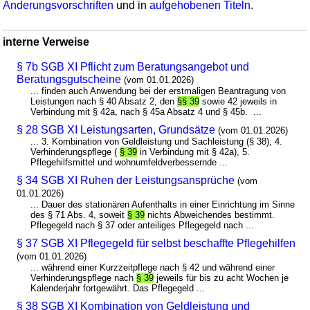
Änderungsvorschriften
und in
aufgehobenen Titeln
.
interne Verweise
§ 7b SGB XI Pflicht zum Beratungsangebot und
Beratungsgutscheine
(vom 01.01.2026)
... finden auch Anwendung bei der erstmaligen Beantragung von
Leistungen nach § 40 Absatz 2, den
§§ 39
sowie 42 jeweils in
Verbindung mit § 42a, nach § 45a Absatz 4 und § 45b. ...
§ 28 SGB XI Leistungsarten, Grundsätze
(vom 01.01.2026)
... 3. Kombination von Geldleistung und Sachleistung (§ 38), 4.
Verhinderungspflege (
§ 39
in Verbindung mit § 42a), 5.
Pflegehilfsmittel und wohnumfeldverbessernde ...
§ 34 SGB XI Ruhen der Leistungsansprüche
(vom
01.01.2026)
... Dauer des stationären Aufenthalts in einer Einrichtung im Sinne
des § 71 Abs. 4, soweit
§ 39
nichts Abweichendes bestimmt.
Pflegegeld nach § 37 oder anteiliges Pflegegeld nach ...
§ 37 SGB XI Pflegegeld für selbst beschaffte Pflegehilfen
(vom 01.01.2026)
... während einer Kurzzeitpflege nach § 42 und während einer
Verhinderungspflege nach
§ 39
jeweils für bis zu acht Wochen je
Kalenderjahr fortgewährt. Das Pflegegeld ...
§ 38 SGB XI Kombination von Geldleistung und