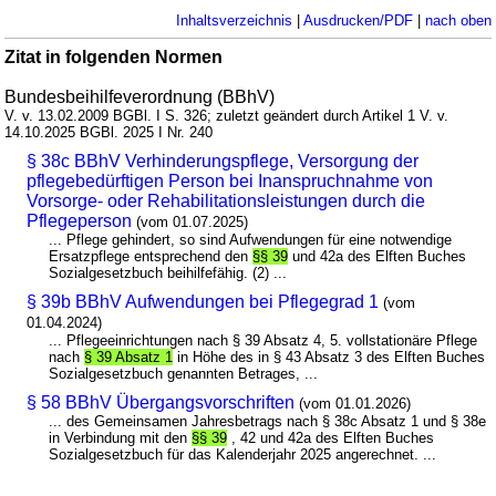
Inhaltsverzeichnis
|
Ausdrucken/PDF
|
nach oben
Zitat in folgenden Normen
Bundesbeihilfeverordnung (BBhV)
V. v. 13.02.2009 BGBl. I S. 326; zuletzt geändert durch Artikel 1 V. v.
14.10.2025 BGBl. 2025 I Nr. 240
§ 38c BBhV Verhinderungspflege, Versorgung der
pflegebedürftigen Person bei Inanspruchnahme von
Vorsorge- oder Rehabilitationsleistungen durch die
Pflegeperson
(vom 01.07.2025)
... Pflege gehindert, so sind Aufwendungen für eine notwendige
Ersatzpflege entsprechend den
§§ 39
und 42a des Elften Buches
Sozialgesetzbuch beihilfefähig. (2) ...
§ 39b BBhV Aufwendungen bei Pflegegrad 1
(vom
01.04.2024)
... Pflegeeinrichtungen nach § 39 Absatz 4, 5. vollstationäre Pflege
nach
§ 39 Absatz 1
in Höhe des in § 43 Absatz 3 des Elften Buches
Sozialgesetzbuch genannten Betrages, ...
§ 58 BBhV Übergangsvorschriften
(vom 01.01.2026)
... des Gemeinsamen Jahresbetrags nach § 38c Absatz 1 und § 38e
in Verbindung mit den
§§ 39
, 42 und 42a des Elften Buches
Sozialgesetzbuch für das Kalenderjahr 2025 angerechnet. ...