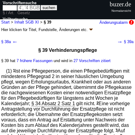
Vorschriftensuche
buzer.de
Normalansicht
§ / Art.
Gesetz
Volltextsuche
Start
>
Inhalt SGB XI
>
§ 39
Änderungsalarm
Hier klicken für
Titel, Fundstelle, Änderungen
etc.
nur in SGB XI
§ 39 - Sozialgesetzbuch (SGB) Elftes Buch (XI) -
←
→
§ 38a
§ 39a
Soziale Pflegeversicherung - (SGB XI)
§ 39 Verhinderungspflege
Artikel 1 G.v. 26.05.1994
BGBl. I S. 1014
, 1015; zuletzt geändert durch
Artikel 2c
G. v. 24.07.2026
BGBl. 2026 I Nr. 228
§ 39 hat
7 frühere Fassungen
und wird in
27 Vorschriften zitiert
Geltung ab 01.06.1994; FNA: 860-11
Sozialgesetzbuch
170 weitere Fassungen
|
Drucksachen / Entwurf / Begründung
|
(1)
1
Ist eine Pflegeperson, die einen Pflegebedürftigen mit
wird in 683 Vorschriften zitiert
mindestens Pflegegrad 2 in seiner häuslichen Umgebung
pflegt, wegen Erholungsurlaubs, Krankheit oder aus anderen
Viertes Kapitel Leistungen der Pflegeversicherung
Gründen an der Pflege gehindert, übernimmt die Pflegekasse
Dritter Abschnitt Leistungen
die nachgewiesenen Kosten einer notwendigen Ersatzpflege
Erster Titel Leistungen bei häuslicher Pflege
für den Pflegebedürftigen für längstens acht Wochen je
Kalenderjahr;
§ 34 Absatz 2 Satz 1
gilt nicht.
2
Eine vorherige
Antragstellung vor Durchführung der Ersatzpflege ist nicht
erforderlich; die Übernahme der Ersatzpflegekosten setzt
voraus, dass ein Antrag auf Erstattung unter Nachweis der
Kosten bis zum Ablauf des Kalenderjahres gestellt wird, das
auf die jeweilige Durchführung der Ersatzpflege folgt.
3
Auf