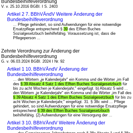
Bundesbeihilfeverordnung
V. v. 25.10.2016 BGBl. I S. 2403
Artikel 2 7. BBhVÄndV Weitere Änderung der
Bundesbeihilfeverordnung
... Pflege gehindert, so sind Aufwendungen für eine notwendige
Ersatzpflege entsprechend §
39
des Elften Buches
Sozialgesetzbuch beihilfefähig. Voraussetzung ist, dass die
Pflegeperson ...
Zehnte Verordnung zur Änderung der
Bundesbeihilfeverordnung
G. v. 06.03.2024 BGBl. 2024 I Nr. 92
Artikel 1 10. BBhVÄndV Änderung der
Bundesbeihilfeverordnung
... den Wörtern „je Kalenderjahr" ein Komma und die Wörter „im Fall
des
§ 39 Absatz 4 Satz 1 des Elften Buches Sozialgesetzbuch
für
bis zu acht Wochen je Kalenderjahr," eingefügt. b) Absatz 5 wird ...
den Wörtern „je Kalenderjahr" ein Komma und die Wörter „im Fall des
§ 39 Absatz 4 Satz 1 des Elften Buches Sozialgesetzbuch
für bis zu
acht Wochen je Kalenderjahr," eingefügt. 31. § 38c wird ... Pflege
gehindert, so sind Aufwendungen für eine notwendige Ersatzpflege
entsprechend
§ 39 des Elften Buches Sozialgesetzbuch
beihilfefähig. (2) Aufwendungen für eine Versorgung der ...
Artikel 3 10. BBhVÄndV Weitere Änderung der
Bundesbeihilfeverordnung