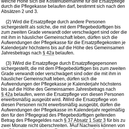
welche Höhe sich die Kostenübernahme für die Ersatzpflege
durch die Pflegekasse belaufen darf, bestimmt sich nach den
Absätzen 2 und 3.
(2) Wird die Ersatzpflege durch andere Personen
sichergestellt als solche, die mit dem Pflegebedürftigen bis
zum zweiten Grade verwandt oder verschwägert sind oder die
mit ihm in häuslicher Gemeinschaft leben, dürfen sich die
Aufwendungen der Pflegekasse für die Ersatzpflegekosten je
Kalenderjahr höchstens bis auf die Höhe des Gemeinsamen
Jahresbetrags nach
§ 42a
belaufen.
(3)
1
Wird die Ersatzpflege durch Ersatzpflegepersonen
sichergestellt, die mit dem Pflegebedürftigen bis zum zweiten
Grade verwandt oder verschwägert sind oder die mit ihm in
häuslicher Gemeinschaft leben, dürfen sich die
Aufwendungen der Pflegekasse je Kalenderjahr höchstens
bis auf die Höhe des Gemeinsamen Jahresbetrags nach
§ 42a
belaufen, wenn die Ersatzpflege von diesen Personen
erwerbsmäßig ausgeübt wird.
2
Wird die Ersatzpflege von
diesen Personen nicht erwerbsmäßig ausgeübt, dürfen die
Aufwendungen der Pflegekasse im Kalenderjahr regelmäßig
den für den Pflegegrad des Pflegebedürftigen geltenden
Betrag des Pflegegeldes nach
§ 37 Absatz 1 Satz 3
für bis zu
zwei Monate nicht überschreiten.
3
Auf Nachweis können von