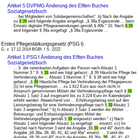
Artikel 5 DVPMG Änderung des Elften Buches
Sozialgesetzbuch
... bei Mitgliedern von Solidargemeinschaften". b) Nach der Angabe
zu
§ 39
wird folgende Angabe eingefügt: „§ 39a Ergänzende ... beim
Einsatz digitaler Pflegeanwendungen gemäß § 40b." 10. Nach
§ 39
wird folgender § 39a eingefügt: „§ 39a Ergänzende ...
Erstes Pflegestärkungsgesetz (PSG I)
G. v. 17.12.2014 BGBl. I S. 2222
Artikel 1 PSG I Änderung des Elften Buches
Sozialgesetzbuch
... 5. die vereinbarten Aufgaben der Person nach Absatz 1
Nummer 3." 9. §
39
wird wie folgt gefasst: „§ 39 Häusliche Pflege bei
Verhinderung der ... Absatz 1 Nummer 3." 9. § 39 wird wie folgt
gefasst: „§
39
Häusliche Pflege bei Verhinderung der Pflegeperson
(1) Ist eine Pflegeperson ... zu 1.612 Euro aus noch nicht in
Anspruch genommenen Mitteln der Verhinderungspflege nach §
39
Absatz 1 Satz 3 auf insgesamt bis zu 3.224 Euro im Kalenderjahr
erhöht werden. Abweichend von ... Erhöhungsbetrag wird auf den
Leistungsbetrag für eine Verhinderungspflege nach §
39
Absatz 1
Satz 3 angerechnet." b) In Absatz 3 Satz 1 werden die Wörter ...
Betreuungs- und Entlastungsleistungen Mittel der
Verhinderungspflege gemäß §
39
eingesetzt werden." c) Nach
Absatz 1 wird folgender Absatz 1a eingefügt: ... ersetzt. cc) Im
Satzteil nach Nummer 3 wird die Angabe „§§
39
und 40" durch die
Angabe „§§ 38a, 39, 40, 41, 42 und 45e" ersetzt. ... 3 wird die
Angabe „§§ 39 und 40" durch die Angabe „§§ 38a,
39
, 40, 41, 42