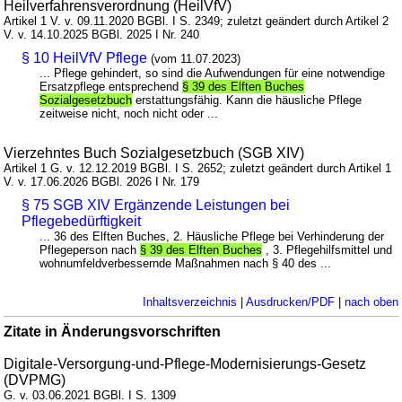
Heilverfahrensverordnung (HeilVfV)
Artikel 1 V. v. 09.11.2020 BGBl. I S. 2349; zuletzt geändert durch Artikel 2
V. v. 14.10.2025 BGBl. 2025 I Nr. 240
§ 10 HeilVfV Pflege
(vom 11.07.2023)
... Pflege gehindert, so sind die Aufwendungen für eine notwendige
Ersatzpflege entsprechend
§ 39 des Elften Buches
Sozialgesetzbuch
erstattungsfähig. Kann die häusliche Pflege
zeitweise nicht, noch nicht oder ...
Vierzehntes Buch Sozialgesetzbuch (SGB XIV)
Artikel 1 G. v. 12.12.2019 BGBl. I S. 2652; zuletzt geändert durch Artikel 1
V. v. 17.06.2026 BGBl. 2026 I Nr. 179
§ 75 SGB XIV Ergänzende Leistungen bei
Pflegebedürftigkeit
... 36 des Elften Buches, 2. Häusliche Pflege bei Verhinderung der
Pflegeperson nach
§ 39 des Elften Buches
, 3. Pflegehilfsmittel und
wohnumfeldverbessernde Maßnahmen nach § 40 des ...
Inhaltsverzeichnis
|
Ausdrucken/PDF
|
nach oben
Zitate in Änderungsvorschriften
Digitale-Versorgung-und-Pflege-Modernisierungs-Gesetz
(DVPMG)
G. v. 03.06.2021 BGBl. I S. 1309