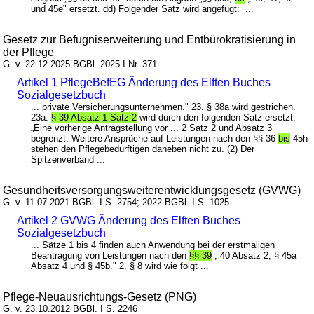
und 45e" ersetzt. dd) Folgender Satz wird angefügt: ...
Gesetz zur Befugniserweiterung und Entbürokratisierung in
der Pflege
G. v. 22.12.2025 BGBl. 2025 I Nr. 371
Artikel 1 PflegeBefEG Änderung des Elften Buches
Sozialgesetzbuch
... private Versicherungsunternehmen." 23. § 38a wird gestrichen.
23a.
§ 39 Absatz 1 Satz 2
wird durch den folgenden Satz ersetzt:
„Eine vorherige Antragstellung vor ... 2 Satz 2 und Absatz 3
begrenzt. Weitere Ansprüche auf Leistungen nach den §§ 36
bis
45h
stehen den Pflegebedürftigen daneben nicht zu. (2) Der
Spitzenverband ...
Gesundheitsversorgungsweiterentwicklungsgesetz (GVWG)
G. v. 11.07.2021 BGBl. I S. 2754; 2022 BGBl. I S. 1025
Artikel 2 GVWG Änderung des Elften Buches
Sozialgesetzbuch
... Sätze 1 bis 4 finden auch Anwendung bei der erstmaligen
Beantragung von Leistungen nach den
§§ 39
, 40 Absatz 2, § 45a
Absatz 4 und § 45b." 2. § 8 wird wie folgt ...
Pflege-Neuausrichtungs-Gesetz (PNG)
G. v. 23.10.2012 BGBl. I S. 2246