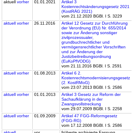
aktuell
vorher
01.01.2021
Artikel 3
Kostenrechtsänderungsgesetz 2021
(KostRÄG 2021)
vom 21.12.2020 BGBl. I S. 3229
aktuell
vorher
26.11.2016
Artikel 12 Gesetz zur Durchführung
der Verordnung (EU) Nr. 655/2014
sowie zur Änderung sonstiger
zivilprozessualer,
grundbuchrechtlicher und
vermögensrechtlicher Vorschriften
und zur Änderung der
Justizbeitreibungsordnung
(EuKoPfVODG)
vom 21.11.2016 BGBl. I S. 2591
aktuell
vorher
01.08.2013
Artikel 6 2.
Kostenrechtsmodernisierungsgesetz
(2. KostRMoG)
vom 23.07.2013 BGBl. I S. 2586
aktuell
vorher
01.01.2013
Artikel 3 Gesetz zur Reform der
Sachaufklärung in der
Zwangsvollstreckung
vom 29.07.2009 BGBl. I S. 2258
aktuell
vorher
01.09.2009
Artikel 47 FGG-Reformgesetz
(FGG-RG)
vom 17.12.2008 BGBl. I S. 2586
aktuell
vor
früheste archivierte Fassung