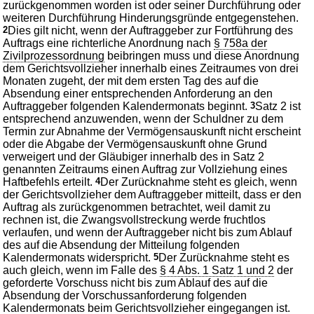
zurückgenommen worden ist oder seiner Durchführung oder
weiteren Durchführung Hinderungsgründe entgegenstehen.
2
Dies gilt nicht, wenn der Auftraggeber zur Fortführung des
Auftrags eine richterliche Anordnung nach
§ 758a der
Zivilprozessordnung
beibringen muss und diese Anordnung
dem Gerichtsvollzieher innerhalb eines Zeitraumes von drei
Monaten zugeht, der mit dem ersten Tag des auf die
Absendung einer entsprechenden Anforderung an den
Auftraggeber folgenden Kalendermonats beginnt.
3
Satz 2 ist
entsprechend anzuwenden, wenn der Schuldner zu dem
Termin zur Abnahme der Vermögensauskunft nicht erscheint
oder die Abgabe der Vermögensauskunft ohne Grund
verweigert und der Gläubiger innerhalb des in Satz 2
genannten Zeitraums einen Auftrag zur Vollziehung eines
Haftbefehls erteilt.
4
Der Zurücknahme steht es gleich, wenn
der Gerichtsvollzieher dem Auftraggeber mitteilt, dass er den
Auftrag als zurückgenommen betrachtet, weil damit zu
rechnen ist, die Zwangsvollstreckung werde fruchtlos
verlaufen, und wenn der Auftraggeber nicht bis zum Ablauf
des auf die Absendung der Mitteilung folgenden
Kalendermonats widerspricht.
5
Der Zurücknahme steht es
auch gleich, wenn im Falle des
§ 4 Abs. 1 Satz 1 und 2
der
geforderte Vorschuss nicht bis zum Ablauf des auf die
Absendung der Vorschussanforderung folgenden
Kalendermonats beim Gerichtsvollzieher eingegangen ist.