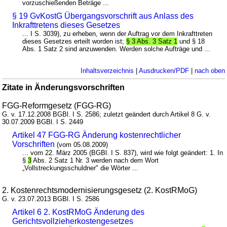
vorzuschießenden Beträge ...
§ 19 GvKostG Übergangsvorschrift aus Anlass des
Inkrafttretens dieses Gesetzes
... I S. 3039), zu erheben, wenn der Auftrag vor dem Inkrafttreten
dieses Gesetzes erteilt worden ist;
§ 3 Abs. 3 Satz 1
und § 18
Abs. 1 Satz 2 sind anzuwenden. Werden solche Aufträge und ...
Inhaltsverzeichnis
|
Ausdrucken/PDF
|
nach oben
Zitate in Änderungsvorschriften
FGG-Reformgesetz (FGG-RG)
G. v. 17.12.2008 BGBl. I S. 2586; zuletzt geändert durch Artikel 8 G. v.
30.07.2009 BGBl. I S. 2449
Artikel 47 FGG-RG Änderung kostenrechtlicher
Vorschriften
(vom 05.08.2009)
... vom 22. März 2005 (BGBl. I S. 837), wird wie folgt geändert: 1. In
§
3
Abs. 2 Satz 1 Nr. 3 werden nach dem Wort
„Vollstreckungsschuldner" die Wörter ...
2. Kostenrechtsmodernisierungsgesetz (2. KostRMoG)
G. v. 23.07.2013 BGBl. I S. 2586
Artikel 6 2. KostRMoG Änderung des
Gerichtsvollzieherkostengesetzes