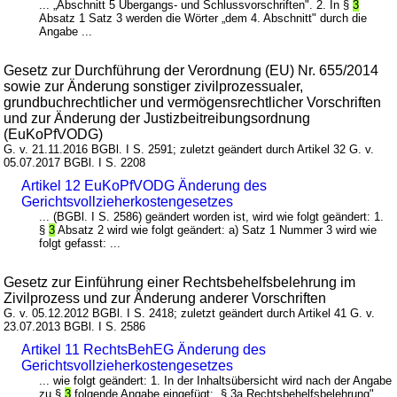
... „Abschnitt 5 Übergangs- und Schlussvorschriften". 2. In §
3
Absatz 1 Satz 3 werden die Wörter „dem 4. Abschnitt" durch die
Angabe ...
Gesetz zur Durchführung der Verordnung (EU) Nr. 655/2014
sowie zur Änderung sonstiger zivilprozessualer,
grundbuchrechtlicher und vermögensrechtlicher Vorschriften
und zur Änderung der Justizbeitreibungsordnung
(EuKoPfVODG)
G. v. 21.11.2016 BGBl. I S. 2591; zuletzt geändert durch Artikel 32 G. v.
05.07.2017 BGBl. I S. 2208
Artikel 12 EuKoPfVODG Änderung des
Gerichtsvollzieherkostengesetzes
... (BGBl. I S. 2586) geändert worden ist, wird wie folgt geändert: 1.
§
3
Absatz 2 wird wie folgt geändert: a) Satz 1 Nummer 3 wird wie
folgt gefasst: ...
Gesetz zur Einführung einer Rechtsbehelfsbelehrung im
Zivilprozess und zur Änderung anderer Vorschriften
G. v. 05.12.2012 BGBl. I S. 2418; zuletzt geändert durch Artikel 41 G. v.
23.07.2013 BGBl. I S. 2586
Artikel 11 RechtsBehEG Änderung des
Gerichtsvollzieherkostengesetzes
... wie folgt geändert: 1. In der Inhaltsübersicht wird nach der Angabe
zu §
3
folgende Angabe eingefügt: „§ 3a Rechtsbehelfsbelehrung". ...