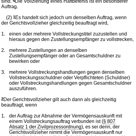
sind.
4
Die Vollziehung eines Haftbefehls ist ein besonderer
Auftrag.
(2)
1
Es handelt sich jedoch um denselben Auftrag, wenn
der Gerichtsvollzieher gleichzeitig beauftragt wird,
1.
einen oder mehrere Vollstreckungstitel zuzustellen und
hieraus gegen den Zustellungsempfänger zu vollstrecken,
2.
mehrere Zustellungen an denselben
Zustellungsempfänger oder an Gesamtschuldner zu
bewirken oder
3.
mehrere Vollstreckungshandlungen gegen denselben
Vollstreckungsschuldner oder Verpflichteten (Schuldner)
oder Vollstreckungshandlungen gegen Gesamtschuldner
auszuführen.
2
Der Gerichtsvollzieher gilt auch dann als gleichzeitig
beauftragt, wenn
1.
der Auftrag zur Abnahme der Vermögensauskunft mit
einem Vollstreckungsauftrag verbunden ist (
§ 807
Absatz 1 der Zivilprozessordnung
), es sei denn, der
Gerichtsvollzieher nimmt die Vermögensauskunft nur