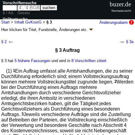
Vorschriftensuche
buzer.de
Normalansicht
§ / Art.
Gesetz
Volltextsuche
Start
>
Inhalt GvKostG
>
§ 3
Änderungsalarm
Hier klicken für
Titel, Fundstelle, Änderungen
etc.
nur in GvKostG
§ 3 - Gerichtsvollzieherkostengesetz (GvKostG)
←
→
§ 2
§ 3a
Artikel 1 G. v. 19.04.2001
BGBl. I S. 623
; zuletzt geändert durch
Artikel 8
§ 3 Auftrag
G. v. 07.04.2025
BGBl. 2025 I Nr. 109
Geltung ab 01.05.2001; FNA: 362-2
Kostenrecht
§ 3 hat
5 frühere Fassungen
und wird in
8 Vorschriften zitiert
14 weitere Fassungen
|
Drucksachen / Entwurf / Begründung
|
wird in 22 Vorschriften zitiert
(1)
1
Ein Auftrag umfasst alle Amtshandlungen, die zu seiner
Abschnitt 1 Allgemeine Vorschriften
Durchführung erforderlich sind; einem Vollstreckungsauftrag
können mehrere Vollstreckungstitel zugrunde liegen.
2
Werden
bei der Durchführung eines Auftrags mehrere
Amtshandlungen durch verschiedene Gerichtsvollzieher
erledigt, die ihren Amtssitz in verschiedenen
Amtsgerichtsbezirken haben, gilt die Tätigkeit jedes
Gerichtsvollziehers als Durchführung eines besonderen
Auftrags.
3
Jeweils verschiedene Aufträge sind die Zustellung
auf Betreiben der Parteien, die Vollstreckung einschließlich
der Verwertung und besondere Geschäfte nach Abschnitt 4
des Kostenverzeichnisses, soweit sie nicht Nebengeschäft