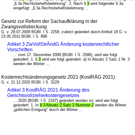
„§ 3a Rechtsbehelfsbelehrung". 2. Nach §
3
wird folgender § 3a
eingefügt: „§ 3a Rechtsbehelfsbelehrung ...
Gesetz zur Reform der Sachaufklärung in der
Zwangsvollstreckung
G. v. 29.07.2009 BGBl. I S. 2258; zuletzt geändert durch Artikel 18 G. v.
23.05.2011 BGBl. I S. 898
Artikel 3 ZwVollStrÄndG Änderung kostenrechtlicher
Vorschriften
... vom 17. Dezember 2008 (BGBl. I S. 2586), wird wie folgt
geändert: 1. §
3
wird wie folgt geändert: a) In Absatz 2 Satz 1 Nr. 3
werden die Wörter ...
Kostenrechtsänderungsgesetz 2021 (KostRÄG 2021)
G. v. 21.12.2020 BGBl. I S. 3229
Artikel 3 KostRÄG 2021 Änderung des
Gerichtsvollzieherkostengesetzes
... 2020 (BGBl. I S. 2187) geändert worden ist, wird wie folgt
geändert: 1. In
§ 3 Absatz 2 Satz 2 Nummer 2
werden die Wörter
„gütlichen Einigung" durch die Wörter ...