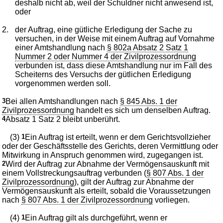
deshalb nicht ab, weil der Schuldner nicht anwesend ist,
oder
2.
der Auftrag, eine gütliche Erledigung der Sache zu
versuchen, in der Weise mit einem Auftrag auf Vornahme
einer Amtshandlung nach
§ 802a Absatz 2 Satz 1
Nummer 2 oder Nummer 4 der Zivilprozessordnung
verbunden ist, dass diese Amtshandlung nur im Fall des
Scheiterns des Versuchs der gütlichen Erledigung
vorgenommen werden soll.
3
Bei allen Amtshandlungen nach
§ 845 Abs. 1 der
Zivilprozessordnung
handelt es sich um denselben Auftrag.
4
Absatz 1 Satz 2 bleibt unberührt.
(3)
1
Ein Auftrag ist erteilt, wenn er dem Gerichtsvollzieher
oder der Geschäftsstelle des Gerichts, deren Vermittlung oder
Mitwirkung in Anspruch genommen wird, zugegangen ist.
2
Wird der Auftrag zur Abnahme der Vermögensauskunft mit
einem Vollstreckungsauftrag verbunden (
§ 807 Abs. 1 der
Zivilprozessordnung
), gilt der Auftrag zur Abnahme der
Vermögensauskunft als erteilt, sobald die Voraussetzungen
nach
§ 807 Abs. 1 der Zivilprozessordnung
vorliegen.
(4)
1
Ein Auftrag gilt als durchgeführt, wenn er