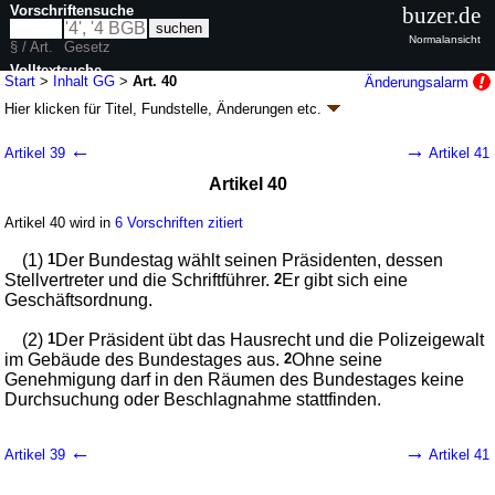
Vorschriftensuche
buzer.de
Normalansicht
§ / Art.
Gesetz
Volltextsuche
Start
>
Inhalt GG
>
Art. 40
Änderungsalarm
Hier klicken für
Titel, Fundstelle, Änderungen
etc.
nur in GG
Artikel 40 - Grundgesetz für die Bundesrepublik
←
→
Artikel 39
Artikel 41
Deutschland (GG)
Artikel 40
G. v. 23.05.1949
BGBl. S. 1
; zuletzt geändert durch
Artikel 1
G. v.
22.03.2025
BGBl. 2025 I Nr. 94
Artikel 40 wird in
6 Vorschriften zitiert
Geltung ab 24.05.1949; FNA: 100-1
Grundgesetz
20 weitere Fassungen
|
wird in 2059 Vorschriften zitiert
(1)
1
Der Bundestag wählt seinen Präsidenten, dessen
Stellvertreter und die Schriftführer.
2
Er gibt sich eine
III. Der Bundestag
Geschäftsordnung.
(2)
1
Der Präsident übt das Hausrecht und die Polizeigewalt
im Gebäude des Bundestages aus.
2
Ohne seine
Genehmigung darf in den Räumen des Bundestages keine
Durchsuchung oder Beschlagnahme stattfinden.
←
→
Artikel 39
Artikel 41