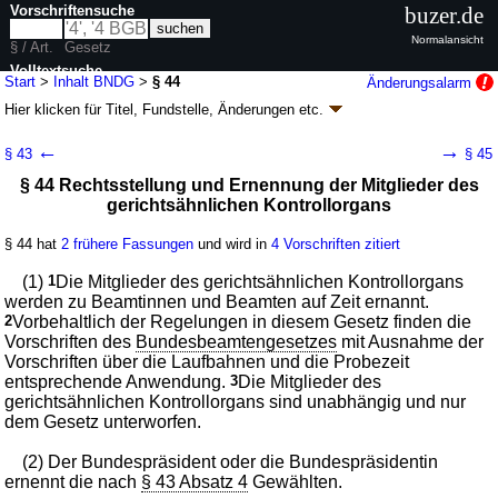
Vorschriftensuche
buzer.de
Normalansicht
§ / Art.
Gesetz
Volltextsuche
Start
>
Inhalt BNDG
>
§ 44
Änderungsalarm
Hier klicken für
Titel, Fundstelle, Änderungen
etc.
nur in BNDG
§ 44 - BND-Gesetz (BNDG)
←
→
§ 43
§ 45
Artikel 4 G. v. 20.12.1990
BGBl. I S. 2954
, 2979; zuletzt geändert durch
§ 44 Rechtsstellung und Ernennung der Mitglieder des
Artikel 2
G. v. 02.12.2025
BGBl. 2025 I Nr. 301
gerichtsähnlichen Kontrollorgans
Geltung ab 30.12.1990; FNA: 12-6
Verfassungsschutz, Nachrichtendienst
27 weitere Fassungen
|
Drucksachen / Entwurf / Begründung
|
§ 44 hat
2 frühere Fassungen
und wird in
4 Vorschriften zitiert
wird in 108 Vorschriften zitiert
Abschnitt 4 Technische Aufklärung
(1)
1
Die Mitglieder des gerichtsähnlichen Kontrollorgans
werden zu Beamtinnen und Beamten auf Zeit ernannt.
Unterabschnitt 5 Unabhängige Rechtskontrolle
2
Vorbehaltlich der Regelungen in diesem Gesetz finden die
Vorschriften des
Bundesbeamtengesetzes
mit Ausnahme der
Vorschriften über die Laufbahnen und die Probezeit
entsprechende Anwendung.
3
Die Mitglieder des
gerichtsähnlichen Kontrollorgans sind unabhängig und nur
dem Gesetz unterworfen.
(2) Der Bundespräsident oder die Bundespräsidentin
ernennt die nach
§ 43 Absatz 4
Gewählten.