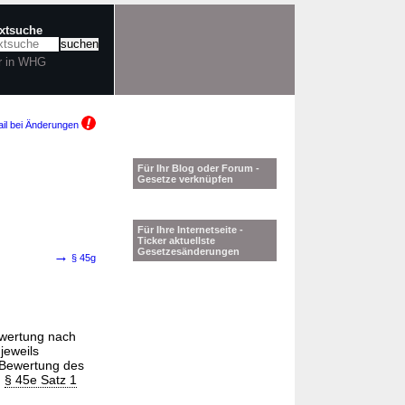
extsuche
r in WHG
il bei Änderungen
Für Ihr Blog oder Forum -
Gesetze verknüpfen
Für Ihre Internetseite -
Ticker aktuellste
Gesetzesänderungen
→
§ 45g
ewertung nach
jeweils
 Bewertung des
h
§ 45e Satz 1