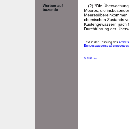
(2)
1
Die Überwachung
Werben auf
buzer.de
Meeres, die insbesonder
Meeresübereinkommen b
chemischen Zustands vo
Küstengewässern nach
Durchführung der Überw
Text in der Fassung des
Artikel
Bundeswasserstraßengesetzes un
←
§ 45e