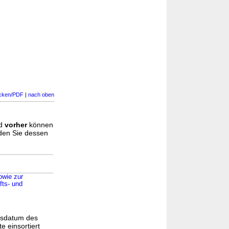
cken/PDF
|
nach oben
d
vorher
können
nden Sie dessen
owie zur
fts- und
gsdatum des
e einsortiert