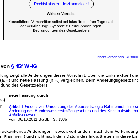
Rechtskataster - Jetzt anmelden!
Weitere Vorteile:
Konsolidierte Vorschriften selbst bei Inkrafttreten "am Tage nach
der Verkündung", Synopse zu jeder Änderungen,
Begründungen des Gesetzgebers
Inhaltsverzeichnis
|
Ausdru
 von
§ 45f WHG
lung zeigt alle Änderungen dieser Vorschrift. Über die Links
aktuell
un
g (a.F.) und neue Fassung (n.F.) vergleichen. Beim Änderungsgesetz fi
ündung des Gesetzgebers.
neue Fassung durch
et)
11
Artikel 1 Gesetz zur Umsetzung der Meeresstrategie-Rahmenrichtlinie s
Änderung des Bundeswasserstraßengesetzes und des Kreislaufwirtscha
Abfallgesetzes
vom 06.10.2011 BGBl. I S. 1986
ss rückwirkende Änderungen - soweit vorhanden - nach dem Verkündun
n Klammern) und nicht nach dem Datum des Inkrafttretens in diese List