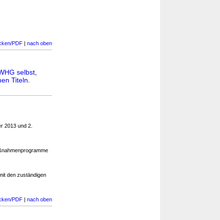
cken/PDF
|
nach oben
WHG selbst
,
en Titeln
.
r 2013 und 2.
Maßnahmenprogramme
mit den zuständigen
cken/PDF
|
nach oben