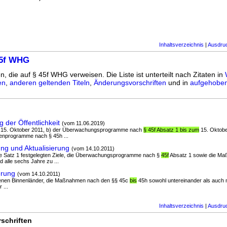
Inhaltsverzeichnis
|
Ausdru
45f WHG
n, die auf § 45f WHG verweisen. Die Liste ist unterteilt nach Zitaten in
en
,
anderen geltenden Titeln
,
Änderungsvorschriften
und in
aufgehoben
 der Öffentlichkeit
(vom 11.06.2019)
um 15. Oktober 2011, b) der Überwachungsprogramme nach
§ 45f Absatz 1 bis zum
15. Oktobe
nprogramme nach § 45h ...
ng und Aktualisierung
(vom 14.10.2011)
 45e Satz 1 festgelegten Ziele, die Überwachungsprogramme nach §
45f
Absatz 1 sowie die 
 alle sechs Jahre zu ...
erung
(vom 14.10.2011)
ffenen Binnenländer, die Maßnahmen nach den §§ 45c
bis
45h sowohl untereinander als auch 
 ...
Inhaltsverzeichnis
|
Ausdru
schriften