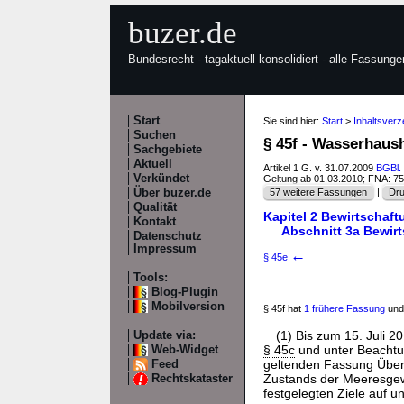
buzer.de
Bundesrecht - tagaktuell konsolidiert - alle Fassunge
Start
Sie sind hier:
Start
>
Inhaltsver
Suchen
§ 45f - Wasserhaus
Sachgebiete
Aktuell
Artikel 1 G. v. 31.07.2009
BGBl. 
Verkündet
Geltung ab 01.03.2010; FNA: 7
Über buzer.de
57 weitere Fassungen
|
Dru
Qualität
Kapitel 2 Bewirtschaf
Kontakt
Abschnitt 3a Bewir
Datenschutz
Impressum
←
§ 45e
Tools:
Blog-Plugin
Mobilversion
§ 45f hat
1 frühere Fassung
und
(1) Bis zum 15. Juli 
Update via:
§ 45c
und unter Beachtu
Web-Widget
geltenden Fassung Über
Feed
Zustands der Meeresgew
Rechtskataster
festgelegten Ziele auf u