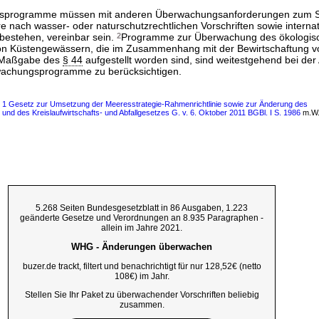
sprogramme müssen mit anderen Überwachungsanforderungen zum S
e nach wasser- oder naturschutzrechtlichen Vorschriften sowie interna
estehen, vereinbar sein.
2
Programme zur Überwachung des ökologis
n Küstengewässern, die im Zusammenhang mit der Bewirtschaftung v
 Maßgabe des
§ 44
aufgestellt worden sind, sind weitestgehend bei der
achungsprogramme zu berücksichtigen.
s 1 Gesetz zur Umsetzung der Meeresstrategie-Rahmenrichtlinie sowie zur Änderung des
d des Kreislaufwirtschafts- und Abfallgesetzes G. v. 6. Oktober 2011 BGBl. I S. 1986
m.W.
5.268 Seiten Bundesgesetzblatt in 86 Ausgaben, 1.223
geänderte Gesetze und Verordnungen an 8.935 Paragraphen -
allein im Jahre 2021.
WHG - Änderungen überwachen
buzer.de trackt, filtert und benachrichtigt für nur 128,52€ (netto
108€) im Jahr.
Stellen Sie Ihr Paket zu überwachender Vorschriften beliebig
zusammen.