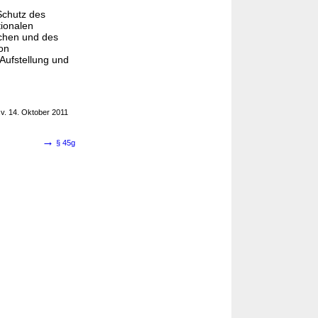
chutz des
tionalen
chen und des
on
 Aufstellung und
v. 14. Oktober 2011
→
§ 45g