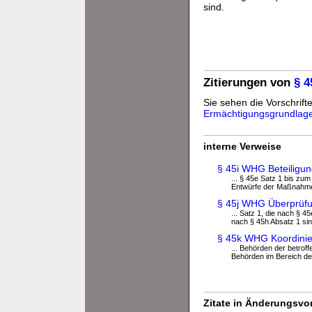
sind.
Zitierungen von
§ 
Sie sehen die Vorschrifte
Ermächtigungsgrundlag
interne Verweise
§ 45i WHG Beteiligung
... § 45e Satz 1 bis z
Entwürfe der Maßnahme
§ 45j WHG Überprüfu
... Satz 1, die nach §
nach § 45h Absatz 1 sind
§ 45k WHG Koordini
... Behörden der betro
Behörden im Bereich der
Zitate in Änderungsvor