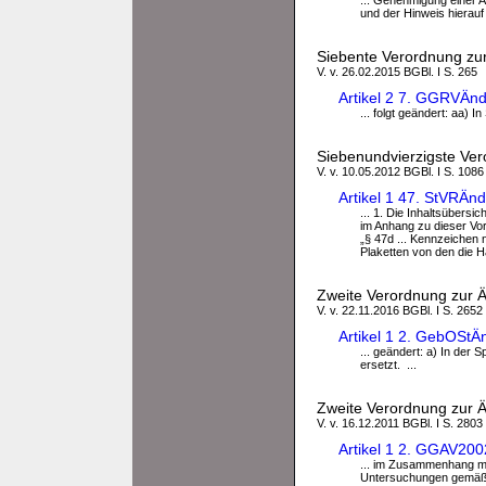
... Genehmigung einer 
und der Hinweis hierauf i
Siebente Verordnung zu
V. v. 26.02.2015 BGBl. I S. 265
Artikel 2 7. GGRVÄ
... folgt geändert: aa) 
Siebenundvierzigste Ver
V. v. 10.05.2012 BGBl. I S. 1086
Artikel 1 47. StVRÄn
... 1. Die Inhaltsübersic
im Anhang zu dieser Vo
„§ 47d ... Kennzeichen 
Plaketten von den die 
Zweite Verordnung zur
V. v. 22.11.2016 BGBl. I S. 2652
Artikel 1 2. GebOSt
... geändert: a) In der
ersetzt. ...
Zweite Verordnung zur
V. v. 16.12.2011 BGBl. I S. 2803
Artikel 1 2. GGAV20
... im Zusammenhang m
Untersuchungen gemäß 