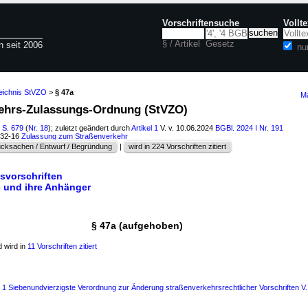
Vorschriftensuche
Vollt
§ / Artikel
Gesetz
n seit 2006
nu
zeichnis StVZO
>
§ 47a
Ma
kehrs-Zulassungs-Ordnung (StVZO)
 S. 679
(
Nr. 18
); zuletzt geändert durch
Artikel 1
V. v. 10.06.2024
BGBl. 2024 I Nr. 191
232-16
Zulassung zum Straßenverkehr
cksachen / Entwurf / Begründung
|
wird in 224 Vorschriften zitiert
bsvorschriften
e und ihre Anhänger
§ 47a (aufgehoben)
 wird in
11 Vorschriften zitiert
s 1 Siebenundvierzigste Verordnung zur Änderung straßenverkehrsrechtlicher Vorschriften V.