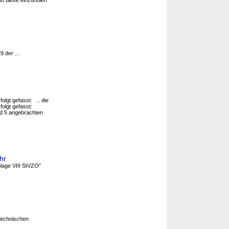
 ist diese einzuholen
 der ...
olgt gefasst: ... die
folgt gefasst:
d 5 angebrachten
hr
lage VIII StVZO"
technischen