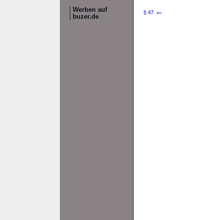
Werben auf
←
§ 47
buzer.de