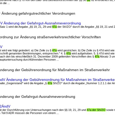
Ausnahme nach § 70 von den Bau- und Betriebsvorschriften der §§ 30
bis
62 erforderlich ist,
n die ...
r Änderung gefahrgutrechtlicher Verordnungen
ndV Änderung der Gefahrgut-Ausnahmeverordnung
In Satz 1 wird die Angabe „§§ 19, 21, 29 und
47a
der StVZO" durch die Angabe „§§ 19, 21 und 29
ordnung zur Änderung straßenverkehrsrechtlicher Vorschriften
dV
ht wird wie folgt geändert: a) Die Zeile zu §
47a
wird gestrichen. b) Die Zeile zu § 47d wird wie f
rschrift genannten Bestimmungen, entsprechen." 4. §
47a
wird aufgehoben. 5. § 47d wird wie 
nach den bis einschließlich 31. Dezember 2009 geltenden Vorschriften des §
47a
Absatz 3 un
Hauptuntersuchung durchführenden Personen ...
 Änderung der Gebührenordnung für Maßnahmen im Straßenverkehr
ÄndV Änderung der Gebührenordnung für Maßnahmen im Straßenverke
 Spalte „Gegenstand" wird die Angabe „§
47a
StVZO" durch die Angabe „Nummer 1.2.1.1 der An
 Änderung der Gefahrgut-Ausnahmeverordnung
02ÄndV
it der Durchführung von Untersuchungen nach den §§ 19, 21, 29 und
47a der StVZO
sowie 
Teil 9 ADR müssen die Personen von einem ...