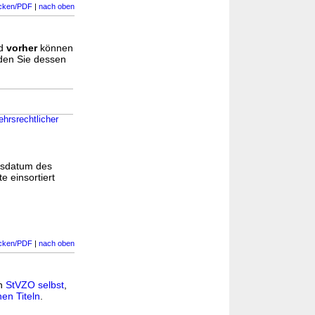
cken/PDF
|
nach oben
d
vorher
können
nden Sie dessen
hrsrechtlicher
gsdatum des
e einsortiert
cken/PDF
|
nach oben
in
StVZO selbst
,
en Titeln
.