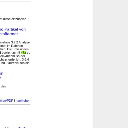
 ist diese einzuholen
d Partikel von
stoffarmer
benahme 3.7.2 Analyse
sionen im Rahmen
ehen. Die Emissionen
II sowie nach §
47a
zu
 dem Abschluss der
ht erforderlich. 3.6.4
nd II durchlaufen die
on
r
s das
cken/PDF
|
nach oben