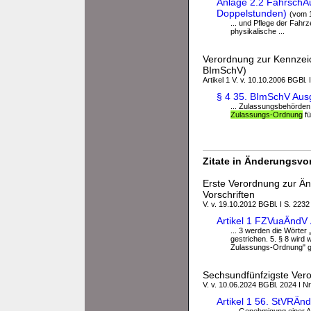
Anlage 2.2 FahrschAu
Doppelstunden)
(vom 
... und Pflege der Fah
physikalische ...
Verordnung zur Kennzeic
BImSchV)
Artikel 1 V. v. 10.10.2006 BGBl. 
§ 4 35. BImSchV Aus
... Zulassungsbehörden
Zulassungs-Ordnung
fü
Zitate in Änderungsvor
Erste Verordnung zur Ä
Vorschriften
V. v. 19.10.2012 BGBl. I S. 2232
Artikel 1 FZVuaÄndV
... 3 werden die Wörte
gestrichen. 5. § 8 wird
Zulassungs-Ordnung" ges
Sechsundfünfzigste Vero
V. v. 10.06.2024 BGBl. 2024 I Nr
Artikel 1 56. StVRÄ