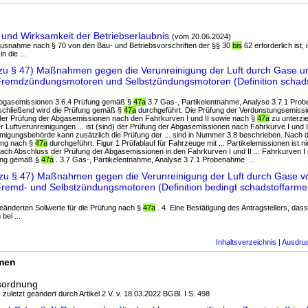
 und Wirksamkeit der Betriebserlaubnis
(vom 20.06.2024)
Ausnahme nach § 70 von den Bau- und Betriebsvorschriften der §§ 30
bis
62 erforderlich ist,
n die ...
zu § 47) Maßnahmen gegen die Verunreinigung der Luft durch Gase un
 Fremdzündungsmotoren und Selbstzündungsmotoren (Definition schad
r Abgasemissionen 3.6.4 Prüfung gemäß §
47a
3.7 Gas-, Partikelentnahme, Analyse 3.7.1 Pro
 Anschließend wird die Prüfung gemäß §
47a
durchgeführt. Die Prüfung der Verdunstungsemis
 der Prüfung der Abgasemissionen nach den Fahrkurven I und II sowie nach §
47a
zu unterzi
er Luftverunreinigungen ... ist (sind) der Prüfung der Abgasemissionen nach Fahrkurve I und 
migungsbehörde kann zusätzlich die Prüfung der ... sind in Nummer 3.8 beschrieben. Nach
fung nach §
47a
durchgeführt. Figur 1 Prüfablauf für Fahrzeuge mit ... Partikelemissionen ist nic
ch Abschluss der Prüfung der Abgasemissionen in den Fahrkurven I und II ... Fahrkurven I u
fung gemäß §
47a
. 3.7 Gas-, Partikelentnahme, Analyse 3.7.1 Probenahme ...
zu § 47) Maßnahmen gegen die Verunreinigung der Luft durch Gase v
Fremd- und Selbstzündungsmotoren (Definition bedingt schadstoffarme
geänderten Sollwerte für die Prüfung nach §
47a
. 4. Eine Bestätigung des Antragstellers, das
ei ...
Inhaltsverzeichnis
|
Ausdru
rmen
sordnung
 zuletzt geändert durch Artikel 2 V. v. 18.03.2022 BGBl. I S. 498