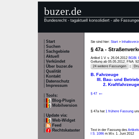
buzer.de
Bundesrecht - tagaktuell konsolidiert - alle Fassunge
Start
Sie sind hier:
Start
>
Inhaltsver
Suchen
§ 47a - Straßenver
Sachgebiete
Aktuell
Artikel 1 V. v. 26.04.2012
BGBl. I
Verkündet
Geltung ab 05.05.2012; FNA: 9
Über buzer.de
24 weitere Fassungen
|
Dru
Qualität
B. Fahrzeuge
Kontakt
III. Bau- und Betrie
Datenschutz
2. Kraftfahrzeug
Impressum
←
§ 47
Tools:
Blog-Plugin
Mobilversion
§ 47a hat
1 frühere Fassung
und
Update via:
Web-Widget
Feed
Text in der Fassung des
Artikel
Rechtskataster
I S. 1086
m.W.v. 1. Juni 2012