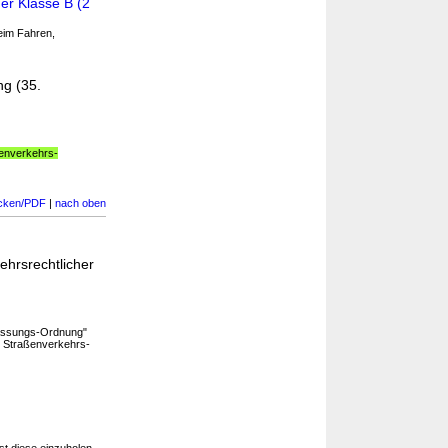
er Klasse B (2
eim Fahren,
ng (35.
ßenverkehrs-
cken/PDF
|
nach oben
hrsrechtlicher
assungs-Ordnung"
 Straßenverkehrs-