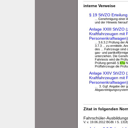
interne Verweise
§ 19 StVZO Erteilung
... Genehmigung einer 
und der Hinweis hierauf i
Anlage XXIII StVZO (
Kraftfahrzeugen mit
Personenkraftwagen)
... 3.6.3.2 Prüfung de
3.7.3 ... zu ermitteln.
des ... Fahrzeuge sind
gas- und partikelförmig
unterziehen. Die Geneh
Fahrtests wird die Prü
Prüfung gemäß §
47a
Na
Prüffahrzeuge die Prü
Anlage XXIV StVZO (
Kraftfahrzeugen mit 
Personenkraftwagen)
... 3. Ggf. Angabe der 
Abgasreinigungssystem b
Zitat in folgenden No
Fahrschüler-Ausbildung
V. v. 19.06.2012 BGBl. I S. 1318;