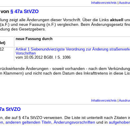
Inhaltsverzeichnis
|
Ausdru
 von
§ 47a StVZO
lung zeigt alle Änderungen dieser Vorschrift. Über die Links
aktuell
un
g (a.F.) und neue Fassung (n.F.) vergleichen. Beim Änderungsgesetz fi
ündung des Gesetzgebers.
neue Fassung durch
et)
012
Artikel 1 Siebenundvierzigste Verordnung zur Änderung straßenverke
Vorschriften
vom 10.05.2012 BGBl. I S. 1086
ss rückwirkende Änderungen - soweit vorhanden - nach dem Verkündun
n Klammern) und nicht nach dem Datum des Inkrafttretens in diese List
Inhaltsverzeichnis
|
Ausdru
47a StVZO
n, die auf § 47a StVZO verweisen. Die Liste ist unterteilt nach Zitaten 
en
,
anderen geltenden Titeln
,
Änderungsvorschriften
und in
aufgehoben