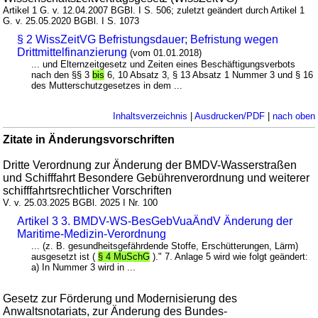
Artikel 1 G. v. 12.04.2007 BGBl. I S. 506; zuletzt geändert durch Artikel 1
G. v. 25.05.2020 BGBl. I S. 1073
§ 2 WissZeitVG Befristungsdauer; Befristung wegen
Drittmittelfinanzierung
(vom 01.01.2018)
... und Elternzeitgesetz und Zeiten eines Beschäftigungsverbots
nach den §§ 3
bis
6, 10 Absatz 3, § 13 Absatz 1 Nummer 3 und § 16
des Mutterschutzgesetzes in dem ...
Inhaltsverzeichnis
|
Ausdrucken/PDF
|
nach oben
Zitate in Änderungsvorschriften
Dritte Verordnung zur Änderung der BMDV-Wasserstraßen
und Schifffahrt Besondere Gebührenverordnung und weiterer
schifffahrtsrechtlicher Vorschriften
V. v. 25.03.2025 BGBl. 2025 I Nr. 100
Artikel 3 3. BMDV-WS-BesGebVuaÄndV Änderung der
Maritime-Medizin-Verordnung
... (z. B. gesundheitsgefährdende Stoffe, Erschütterungen, Lärm)
ausgesetzt ist (
§ 4 MuSchG
)." 7. Anlage 5 wird wie folgt geändert:
a) In Nummer 3 wird in ...
Gesetz zur Förderung und Modernisierung des
Anwaltsnotariats, zur Änderung des Bundes-