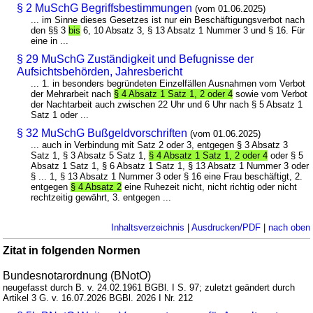
§ 2 MuSchG Begriffsbestimmungen
(vom 01.06.2025)
... im Sinne dieses Gesetzes ist nur ein Beschäftigungsverbot nach
den §§ 3
bis
6, 10 Absatz 3, § 13 Absatz 1 Nummer 3 und § 16. Für
eine in ...
§ 29 MuSchG Zuständigkeit und Befugnisse der
Aufsichtsbehörden, Jahresbericht
... 1. in besonders begründeten Einzelfällen Ausnahmen vom Verbot
der Mehrarbeit nach
§ 4 Absatz 1 Satz 1, 2 oder 4
sowie vom Verbot
der Nachtarbeit auch zwischen 22 Uhr und 6 Uhr nach § 5 Absatz 1
Satz 1 oder ...
§ 32 MuSchG Bußgeldvorschriften
(vom 01.06.2025)
... auch in Verbindung mit Satz 2 oder 3, entgegen § 3 Absatz 3
Satz 1, § 3 Absatz 5 Satz 1,
§ 4 Absatz 1 Satz 1, 2 oder 4
oder § 5
Absatz 1 Satz 1, § 6 Absatz 1 Satz 1, § 13 Absatz 1 Nummer 3 oder
§ ... 1, § 13 Absatz 1 Nummer 3 oder § 16 eine Frau beschäftigt, 2.
entgegen
§ 4 Absatz 2
eine Ruhezeit nicht, nicht richtig oder nicht
rechtzeitig gewährt, 3. entgegen ...
Inhaltsverzeichnis
|
Ausdrucken/PDF
|
nach oben
Zitat in folgenden Normen
Bundesnotarordnung (BNotO)
neugefasst durch B. v. 24.02.1961 BGBl. I S. 97; zuletzt geändert durch
Artikel 3 G. v. 16.07.2026 BGBl. 2026 I Nr. 212