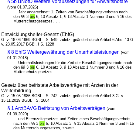
§ 5b BNotO Weitere Voraussetzungen für Anwaltsnotare
(vom 01.07.2026)
... Jahr angerechnet: 1. Zeiten von Beschäftigungsverboten nach
den §§ 3
bis
6, 10 Absatz 1, § 13 Absatz 1 Nummer 3 und § 16 des
Mutterschutzgesetzes, ...
Entwicklungshelfer-Gesetz (EhfG)
G. v. 18.06.1969 BGBl. I S. 549; zuletzt geändert durch Artikel 6 Abs. 13 G.
v. 23.05.2017 BGBl. I S. 1228
§ 8 EhfG Weitergewährung der Unterhaltsleistungen
(vom
01.01.2018)
... Unterhaltsleistungen für die Zeit der Beschäftigungsverbote nach
den §§ 3
bis
6, 10 Absatz 3, § 13 Absatz 1 Nummer 3 und § 16 des
Mutterschutzgesetzes ...
Gesetz über befristete Arbeitsverträge mit Ärzten in der
Weiterbildung
G. v. 15.05.1986 BGBl. I S. 742; zuletzt geändert durch Artikel 3 G. v.
15.11.2019 BGBl. I S. 1604
§ 1 ArztBAVG Befristung von Arbeitsverträgen
(vom
01.09.2020)
... und Elternzeitgesetzes und Zeiten eines Beschäftigungsverbots
nach den §§ 3
bis
6, 10 Absatz 3, § 13 Absatz 1 Nummer 3 und § 16
des Mutterschutzgesetzes, soweit ...