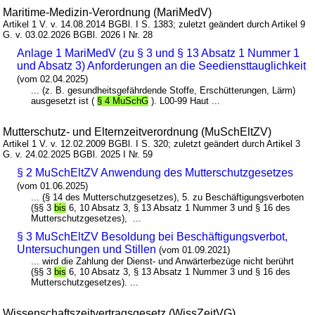
Maritime-Medizin-Verordnung (MariMedV)
Artikel 1 V. v. 14.08.2014 BGBl. I S. 1383; zuletzt geändert durch Artikel 9
G. v. 03.02.2026 BGBl. 2026 I Nr. 28
Anlage 1 MariMedV (zu § 3 und § 13 Absatz 1 Nummer 1
und Absatz 3) Anforderungen an die Seediensttauglichkeit
(vom 02.04.2025)
... (z. B. gesundheitsgefährdende Stoffe, Erschütterungen, Lärm)
ausgesetzt ist (
§ 4 MuSchG
). L00-99 Haut ...
Mutterschutz- und Elternzeitverordnung (MuSchEltZV)
Artikel 1 V. v. 12.02.2009 BGBl. I S. 320; zuletzt geändert durch Artikel 3
G. v. 24.02.2025 BGBl. 2025 I Nr. 59
§ 2 MuSchEltZV Anwendung des Mutterschutzgesetzes
(vom 01.06.2025)
... (§ 14 des Mutterschutzgesetzes), 5. zu Beschäftigungsverboten
(§§ 3
bis
6, 10 Absatz 3, § 13 Absatz 1 Nummer 3 und § 16 des
Mutterschutzgesetzes), ...
§ 3 MuSchEltZV Besoldung bei Beschäftigungsverbot,
Untersuchungen und Stillen
(vom 01.09.2021)
... wird die Zahlung der Dienst- und Anwärterbezüge nicht berührt
(§§ 3
bis
6, 10 Absatz 3, § 13 Absatz 1 Nummer 3 und § 16 des
Mutterschutzgesetzes). ...
Wissenschaftszeitvertragsgesetz (WissZeitVG)