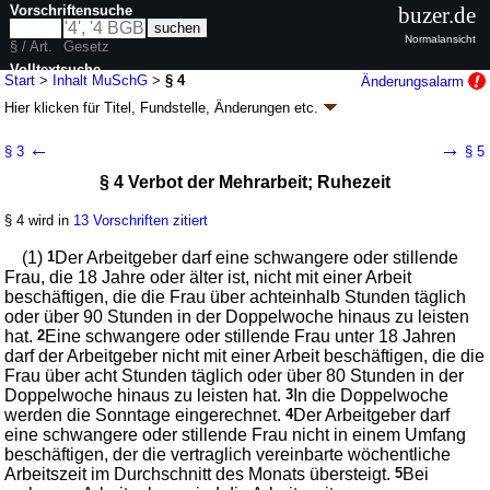
Vorschriftensuche
buzer.de
Normalansicht
§ / Art.
Gesetz
Volltextsuche
Start
>
Inhalt MuSchG
>
§ 4
Änderungsalarm
Hier klicken für
Titel, Fundstelle, Änderungen
etc.
nur in MuSchG
§ 4 - Mutterschutzgesetz (MuSchG)
←
→
§ 3
§ 5
Artikel 1 G. v. 23.05.2017
BGBl. I S. 1228
(
Nr. 30
); zuletzt geändert durch
§ 4 Verbot der Mehrarbeit; Ruhezeit
Artikel 13
G. v. 22.12.2025
BGBl. 2025 I Nr. 371
Geltung ab 01.01.2018, abweichend siehe
Artikel 10
; FNA: 8052-5
Frauenarbeitsschutz
§ 4 wird in
13 Vorschriften zitiert
6 weitere Fassungen
|
Drucksachen / Entwurf / Begründung
|
(1)
1
Der Arbeitgeber darf eine schwangere oder stillende
wird in 95 Vorschriften zitiert
Frau, die 18 Jahre oder älter ist, nicht mit einer Arbeit
Abschnitt 2 Gesundheitsschutz
beschäftigen, die die Frau über achteinhalb Stunden täglich
Unterabschnitt 1 Arbeitszeitlicher Gesundheitsschutz
oder über 90 Stunden in der Doppelwoche hinaus zu leisten
hat.
2
Eine schwangere oder stillende Frau unter 18 Jahren
darf der Arbeitgeber nicht mit einer Arbeit beschäftigen, die die
Frau über acht Stunden täglich oder über 80 Stunden in der
Doppelwoche hinaus zu leisten hat.
3
In die Doppelwoche
werden die Sonntage eingerechnet.
4
Der Arbeitgeber darf
eine schwangere oder stillende Frau nicht in einem Umfang
beschäftigen, der die vertraglich vereinbarte wöchentliche
Arbeitszeit im Durchschnitt des Monats übersteigt.
5
Bei