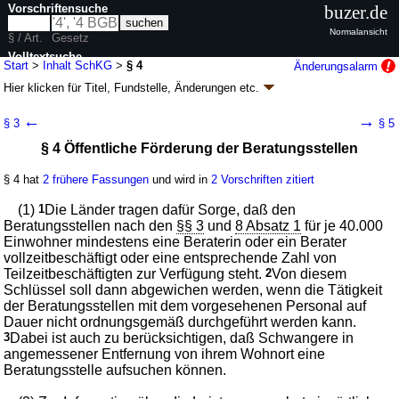
Vorschriftensuche
buzer.de
Normalansicht
§ / Art.
Gesetz
Volltextsuche
Start
>
Inhalt SchKG
>
§ 4
Änderungsalarm
Hier klicken für
Titel, Fundstelle, Änderungen
etc.
nur in SchKG
§ 4 - Schwangerschaftskonfliktgesetz (SchKG)
←
→
§ 3
§ 5
Artikel 1 G. v. 27.07.1992
BGBl. I S. 1398
; zuletzt geändert durch
Artikel 1
§ 4 Öffentliche Förderung der Beratungsstellen
G. v. 07.11.2024
BGBl. 2024 I Nr. 351
Geltung ab 05.08.1992; FNA: 404-25
Nebengesetze zum Familienrecht
§ 4 hat
2 frühere Fassungen
und wird in
2 Vorschriften zitiert
9 weitere Fassungen
|
Drucksachen / Entwurf / Begründung
|
wird in 65 Vorschriften zitiert
(1)
1
Die Länder tragen dafür Sorge, daß den
Abschnitt 1 Aufklärung, Verhütung, Familienplanung und
Beratungsstellen nach den
§§ 3
und
8 Absatz 1
für je 40.000
Beratung
Einwohner mindestens eine Beraterin oder ein Berater
vollzeitbeschäftigt oder eine entsprechende Zahl von
Teilzeitbeschäftigten zur Verfügung steht.
2
Von diesem
Schlüssel soll dann abgewichen werden, wenn die Tätigkeit
der Beratungsstellen mit dem vorgesehenen Personal auf
Dauer nicht ordnungsgemäß durchgeführt werden kann.
3
Dabei ist auch zu berücksichtigen, daß Schwangere in
angemessener Entfernung von ihrem Wohnort eine
Beratungsstelle aufsuchen können.