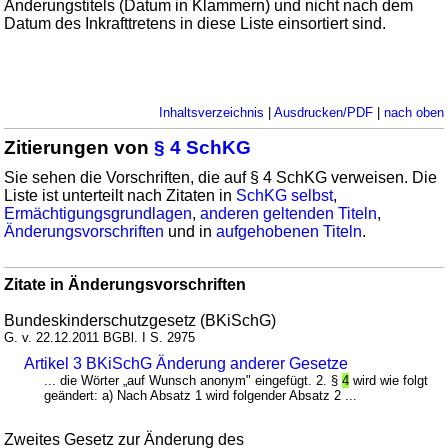
Änderungstitels (Datum in Klammern) und nicht nach dem
Datum des Inkrafttretens in diese Liste einsortiert sind.
Inhaltsverzeichnis
|
Ausdrucken/PDF
|
nach oben
Zitierungen von
§ 4 SchKG
Sie sehen die Vorschriften, die auf § 4 SchKG verweisen. Die
Liste ist unterteilt nach Zitaten in
SchKG selbst
,
Ermächtigungsgrundlagen
,
anderen geltenden Titeln
,
Änderungsvorschriften
und in
aufgehobenen Titeln
.
Zitate in Änderungsvorschriften
Bundeskinderschutzgesetz (BKiSchG)
G. v. 22.12.2011 BGBl. I S. 2975
Artikel 3 BKiSchG Änderung anderer Gesetze
... die Wörter „auf Wunsch anonym" eingefügt. 2. §
4
wird wie folgt
geändert: a) Nach Absatz 1 wird folgender Absatz 2 ...
Zweites Gesetz zur Änderung des