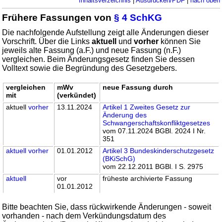
Inhaltsverzeichnis
|
Ausdrucken/PDF
|
nach oben
Frühere Fassungen von
§ 4 SchKG
Die nachfolgende Aufstellung zeigt alle Änderungen dieser
Vorschrift. Über die Links
aktuell
und
vorher
können Sie
jeweils alte Fassung (a.F.) und neue Fassung (n.F.)
vergleichen. Beim Änderungsgesetz finden Sie dessen
Volltext sowie die Begründung des Gesetzgebers.
vergleichen
mWv
neue Fassung durch
mit
(verkündet)
aktuell
vorher
13.11.2024
Artikel 1 Zweites Gesetz zur
Änderung des
Schwangerschaftskonfliktgesetzes
vom 07.11.2024 BGBl. 2024 I Nr.
351
aktuell
vorher
01.01.2012
Artikel 3 Bundeskinderschutzgesetz
(BKiSchG)
vom 22.12.2011 BGBl. I S. 2975
aktuell
vor
früheste archivierte Fassung
01.01.2012
Bitte beachten Sie, dass rückwirkende Änderungen - soweit
vorhanden - nach dem Verkündungsdatum des