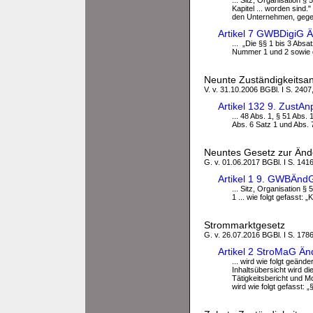
... Sitz, Organisation 
Kapitel ... worden sind."
den Unternehmen, gegen
Artikel 7 GWBDigiG 
... „Die §§ 1 bis 3 Absa
Nummer 1 und 2 sowie di
Neunte Zuständigkeits
V. v. 31.10.2006 BGBl. I S. 2407
Artikel 132 9. Zust
... 48 Abs. 1, § 51 Abs.
Abs. 6 Satz 1 und Abs. 7
Neuntes Gesetz zur Än
G. v. 01.06.2017 BGBl. I S. 141
Artikel 1 9. GWBÄn
... Sitz, Organisation 
1 ... wie folgt gefasst:
Strommarktgesetz
G. v. 26.07.2016 BGBl. I S. 178
Artikel 2 StroMaG Ä
... wird wie folgt geände
Inhaltsübersicht wird di
Tätigkeitsbericht und Mo
wird wie folgt gefasst: „