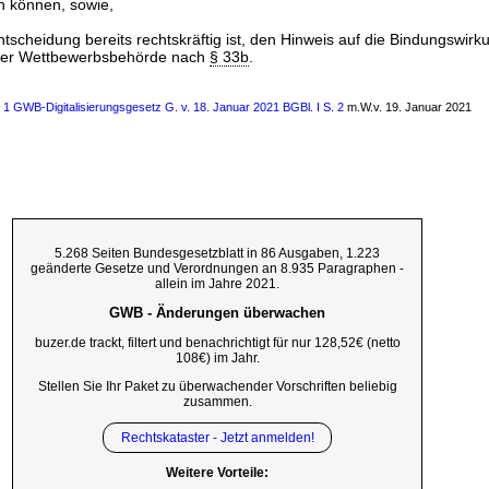
 können, sowie,
scheidung bereits rechtskräftig ist, den Hinweis auf die Bindungswirk
ner Wettbewerbsbehörde nach
§ 33b
.
s 1 GWB-Digitalisierungsgesetz G. v. 18. Januar 2021 BGBl. I S. 2
m.W.v. 19. Januar 2021
5.268 Seiten Bundesgesetzblatt in 86 Ausgaben, 1.223
geänderte Gesetze und Verordnungen an 8.935 Paragraphen -
allein im Jahre 2021.
GWB - Änderungen überwachen
buzer.de trackt, filtert und benachrichtigt für nur 128,52€ (netto
108€) im Jahr.
Stellen Sie Ihr Paket zu überwachender Vorschriften beliebig
zusammen.
Rechtskataster - Jetzt anmelden!
Weitere Vorteile: