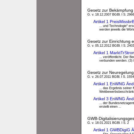
Gesetz zur Bekämpfung 
G. v. 18.12.2007 BGBl. I S. 296
Artikel 1 PreisMiss
... und Technologie" ers
werden jeweils die Wörte
Gesetz zur Einrichtung 
G. v. 05.12.2012 BGBl. I S. 2403
Artikel 1 MarktTrSt
... veröffentlicht. Der 
verbunden werden. (3) D
Gesetz zur Neuregelung e
G. v. 26.07.2011 BGBl. I S. 1554
Artikel 1 EnWNG Änd
... das Ergebnis seiner 
Wettbewerbsbeschränkun
Artikel 3 EnWNG Än
... der Bundesnetzagent
erstellt einen ...
GWB-Digitalisierungsges
G. v. 18.01.2021 BGBl. I S. 2
Artikel 1 GWBDigiG