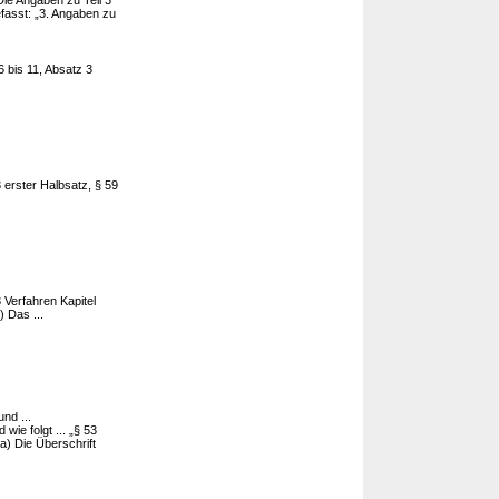
Die Angaben zu Teil 3
efasst: „3. Angaben zu
bis 11, Absatz 3
 erster Halbsatz, § 59
3 Verfahren Kapitel
 Das ...
und ...
wie folgt ... „§ 53
 a) Die Überschrift