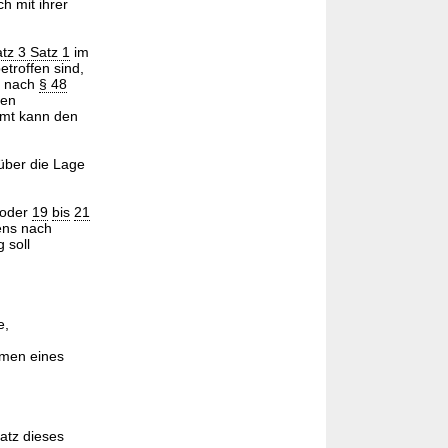
h mit ihrer
tz 3 Satz 1
im
troffen sind,
gs nach
§ 48
den
amt kann den
 über die Lage
oder
19
bis
21
ens nach
g soll
e,
hmen eines
atz dieses