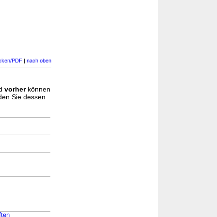
cken/PDF
|
nach oben
d
vorher
können
nden Sie dessen
ften