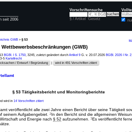
Vorschriftensuche
Vollt
§ / Artikel
Gesetz
n seit 2006
nu
zeichnis GWB
>
§ 53
Ma
en Wettbewerbsbeschränkungen (GWB)
013
BGBl. I S. 1750
, 3245; zuletzt geändert durch
Artikel 9
G. v. 20.07.2026
BGBl. 2026 I Nr. 
03-5
Kartellrecht
cksachen / Entwurf / Begründung
|
wird in 491 Vorschriften zitiert
tellamt
§ 53 Tätigkeitsbericht und Monitoringberichte
d wird in
14 Vorschriften zitiert
mt veröffentlicht alle zwei Jahre einen Bericht über seine Tätigkeit so
uf seinem Aufgabengebiet.
2
In den Bericht sind die allgemeinen Weisu
Wirtschaft und Energie nach
§ 52
aufzunehmen.
3
Es veröffentlicht fern
sätze.