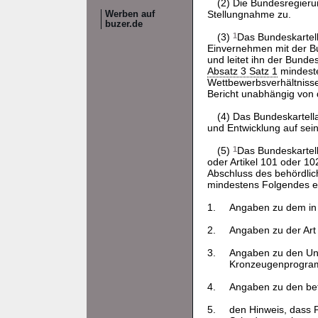
(2) Die Bundesregieru
Stellungnahme zu.
Werben auf
buzer.de
(3)
1
Das Bundeskartell
Einvernehmen mit der Bu
und leitet ihn der Bund
Absatz 3 Satz 1
mindeste
Wettbewerbsverhältnisse
Bericht unabhängig von 
(4) Das Bundeskartella
und Entwicklung auf sei
(5)
1
Das Bundeskartel
oder Artikel 101 oder 1
Abschluss des behördlich
mindestens Folgendes e
1.
Angaben zu dem in 
2.
Angaben zu der Art
3.
Angaben zu den Un
Kronzeugenprogram
4.
Angaben zu den bet
5.
den Hinweis, dass 