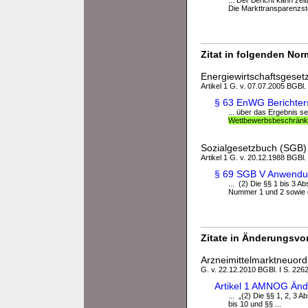
... Der Bericht kann ze
Die Markttransparenzstel
Zitat in folgenden No
Energiewirtschaftsgese
Artikel 1 G. v. 07.07.2005 BGBl.
§ 63 EnWG Berichter
... über das Ergebnis s
Wettbewerbsbeschrän
Sozialgesetzbuch (SGB) 
Artikel 1 G. v. 20.12.1988 BGBl.
§ 69 SGB V Anwendu
... (2) Die §§ 1 bis 3 A
Nummer 1 und 2 sowie di
Zitate in Änderungsvor
Arzneimittelmarktneuo
G. v. 22.12.2010 BGBl. I S. 226
Artikel 1 AMNOG Änd
... „(2) Die §§ 1, 2, 3 A
bis 10 und §§ ...