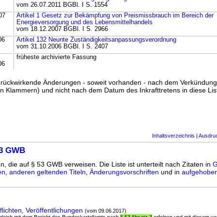
vom 26.07.2011 BGBl. I S. 1554
07
Artikel 1 Gesetz zur Bekämpfung von Preismissbrauch im Bereich der
Energieversorgung und des Lebensmittelhandels
vom 18.12.2007 BGBl. I S. 2966
06
Artikel 132 Neunte Zuständigkeitsanpassungsverordnung
vom 31.10.2006 BGBl. I S. 2407
früheste archivierte Fassung
06
ss rückwirkende Änderungen - soweit vorhanden - nach dem Verkündun
n Klammern) und nicht nach dem Datum des Inkrafttretens in diese List
Inhaltsverzeichnis
|
Ausdru
53 GWB
n, die auf § 53 GWB verweisen. Die Liste ist unterteilt nach Zitaten in
G
en
,
anderen geltenden Titeln
,
Änderungsvorschriften
und in
aufgehoben
lichten, Veröffentlichungen
(vom 09.06.2017)