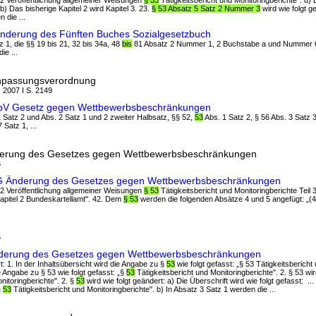
§ 52 Veröffentlichung allgemeiner Weisungen
§ 53
Tätigkeitsbericht und Monitoringberichte". d) 
 b) Das bisherige Kapitel 2 wird Kapitel 3. 23.
§ 53 Absatz 5 Satz 2 Nummer 3
wird wie folgt g
 die ...
Änderung des Fünften Buches Sozialgesetzbuch
tz 1, die §§ 19 bis 21, 32 bis 34a, 48
bis
81 Absatz 2 Nummer 1, 2 Buchstabe a und Nummer 6 
e ...
anpassungsverordnung
, 2007 I S. 2149
AnpV Gesetz gegen Wettbewerbsbeschränkungen
 1 Satz 2 und Abs. 2 Satz 1 und 2 zweiter Halbsatz, §§ 52,
53
Abs. 1 Satz 2, § 56 Abs. 3 Satz 3
 Satz 1, ...
derung des Gesetzes gegen Wettbewerbsbeschränkungen
6
dG Änderung des Gesetzes gegen Wettbewerbsbeschränkungen
§ 52 Veröffentlichung allgemeiner Weisungen
§ 53
Tätigkeitsbericht und Monitoringberichte Teil 
 „Kapitel 2 Bundeskartellamt". 42. Dem
§ 53
werden die folgenden Absätze 4 und 5 angefügt: „(4)
6
nderung des Gesetzes gegen Wettbewerbsbeschränkungen
rt: 1. In der Inhaltsübersicht wird die Angabe zu §
53
wie folgt gefasst: „§ 53 Tätigkeitsbericht 
e Angabe zu § 53 wie folgt gefasst: „§
53
Tätigkeitsbericht und Monitoringberichte". 2. § 53 wird 
nitoringberichte". 2. §
53
wird wie folgt geändert: a) Die Überschrift wird wie folgt gefasst: ...
§
53
Tätigkeitsbericht und Monitoringberichte". b) In Absatz 3 Satz 1 werden die ...