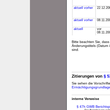
aktuell
vorher
22.12.20
aktuell
vorher
08.11.20
aktuell
vor
08.11.20
Bitte beachten Sie, da
Änderungstitels (Datum i
sind.
Zitierungen von
§ 
Sie sehen die Vorschrifte
Ermächtigungsgrundlag
interne Verweise
§ 47h GWB Berichtspf