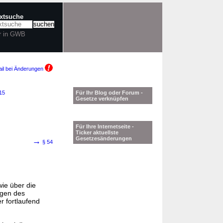
extsuche
r in GWB
il bei Änderungen
215
Für Ihr Blog oder Forum -
Gesetze verknüpfen
Für Ihre Internetseite -
Ticker aktuellste
Gesetzesänderungen
→
§ 54
wie über die
ngen des
er fortlaufend