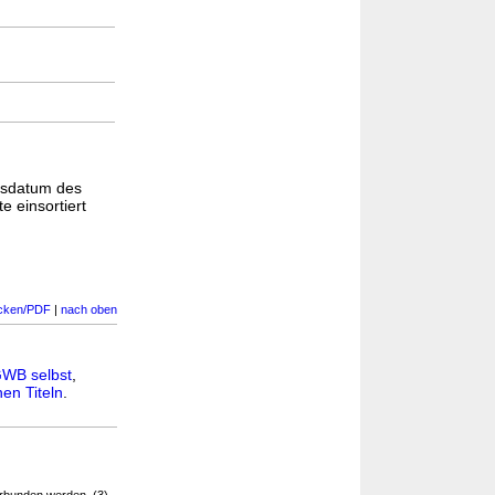
gsdatum des
e einsortiert
cken/PDF
|
nach oben
WB selbst
,
en Titeln
.