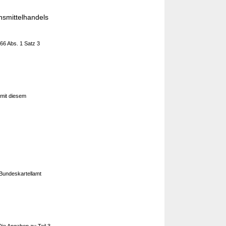
smittelhandels
 66 Abs. 1 Satz 3
 mit diesem
 Bundeskartellamt