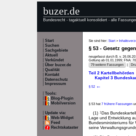
buzer.de
Bundesrecht - tagaktuell konsolidiert - alle Fassunge
Start
Sie sind hier:
Start
>
Inhaltsver
Suchen
§ 53 - Gesetz geg
Sachgebiete
Aktuell
neugefasst durch B. v. 26.06.2
Verkündet
Geltung ab 01.01.1999; FNA: 7
Über buzer.de
79 weitere Fassungen
|
Dru
Qualität
Teil 2 Kartellbehörden
Kontakt
Kapitel 3 Bundeskar
Datenschutz
Impressum
←
§ 52
Tools:
Blog-Plugin
Mobilversion
§ 53 hat
7 frühere Fassungen
un
(1)
1
Das Bundeskartella
Update via:
Lage und Entwicklung a
Web-Widget
Bundesministeriums für 
Feed
seine Verwaltungsgrund
Rechtskataster