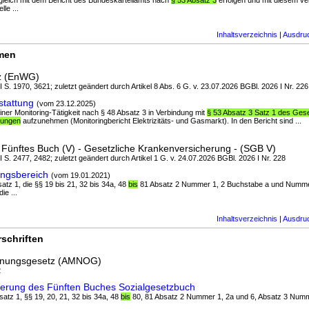
itgleich mit dem Bericht des Bundeskartellamts nach
§ 53 Absatz 3
erfolgen und mit diesem v
le ...
Inhaltsverzeichnis
|
Ausdru
rmen
tz (EnWG)
 I S. 1970, 3621; zuletzt geändert durch Artikel 8 Abs. 6 G. v. 23.07.2026 BGBl. 2026 I Nr. 226
stattung
(vom 23.12.2025)
einer Monitoring-Tätigkeit nach § 48 Absatz 3 in Verbindung mit
§ 53 Absatz 3 Satz 1 des Ges
kungen
aufzunehmen (Monitoringbericht Elektrizitäts- und Gasmarkt). In den Bericht sind ...
Fünftes Buch (V) - Gesetzliche Krankenversicherung - (SGB V)
 I S. 2477, 2482; zuletzt geändert durch Artikel 1 G. v. 24.07.2026 BGBl. 2026 I Nr. 228
ngsbereich
(vom 19.01.2021)
bsatz 1, die §§ 19 bis 21, 32 bis 34a, 48
bis
81 Absatz 2 Nummer 1, 2 Buchstabe a und Nummer
e ...
Inhaltsverzeichnis
|
Ausdru
schriften
rdnungsgesetz (AMNOG)
2
erung des Fünften Buches Sozialgesetzbuch
bsatz 1, §§ 19, 20, 21, 32 bis 34a, 48
bis
80, 81 Absatz 2 Nummer 1, 2a und 6, Absatz 3 Numm