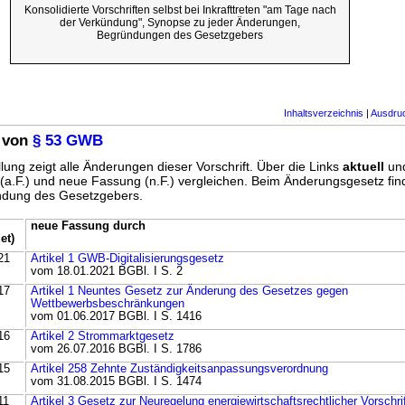
Konsolidierte Vorschriften selbst bei Inkrafttreten "am Tage nach
der Verkündung", Synopse zu jeder Änderungen,
Begründungen des Gesetzgebers
Inhaltsverzeichnis
|
Ausdru
 von
§ 53 GWB
lung zeigt alle Änderungen dieser Vorschrift. Über die Links
aktuell
un
g (a.F.) und neue Fassung (n.F.) vergleichen. Beim Änderungsgesetz fi
ündung des Gesetzgebers.
neue Fassung durch
et)
21
Artikel 1 GWB-Digitalisierungsgesetz
vom 18.01.2021 BGBl. I S. 2
17
Artikel 1 Neuntes Gesetz zur Änderung des Gesetzes gegen
Wettbewerbsbeschränkungen
vom 01.06.2017 BGBl. I S. 1416
16
Artikel 2 Strommarktgesetz
vom 26.07.2016 BGBl. I S. 1786
15
Artikel 258 Zehnte Zuständigkeitsanpassungsverordnung
vom 31.08.2015 BGBl. I S. 1474
11
Artikel 3 Gesetz zur Neuregelung energiewirtschaftsrechtlicher Vorschri