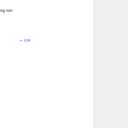
ung von
→
§ 54