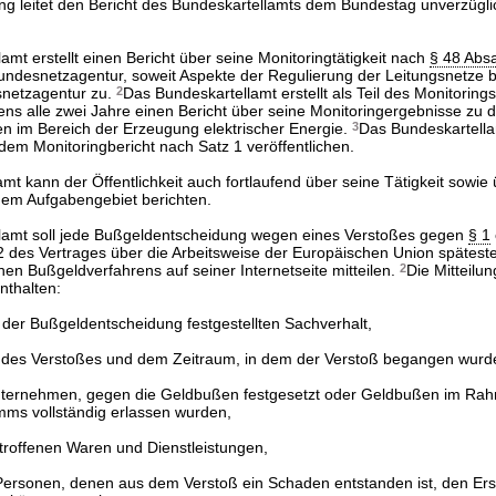
ng leitet den Bericht des Bundeskartellamts dem Bundestag unverzüglic
amt erstellt einen Bericht über seine Monitoringtätigkeit nach
§ 48 Absa
ndesnetzagentur, soweit Aspekte der Regulierung der Leitungsnetze be
esnetzagentur zu.
2
Das Bundeskartellamt erstellt als Teil des Monitorin
ns alle zwei Jahre einen Bericht über seine Monitoringergebnisse zu 
n im Bereich der Erzeugung elektrischer Energie.
3
Das Bundeskartell
dem Monitoringbericht nach Satz 1 veröffentlichen.
mt kann der Öffentlichkeit auch fortlaufend über seine Tätigkeit sowie
nem Aufgabengebiet berichten.
lamt soll jede Bußgeldentscheidung wegen eines Verstoßes gegen
§ 1
02 des Vertrages über die Arbeitsweise der Europäischen Union spätest
en Bußgeldverfahrens auf seiner Internetseite mitteilen.
2
Die Mitteilun
nthalten:
der Bußgeldentscheidung festgestellten Sachverhalt,
 des Verstoßes und dem Zeitraum, in dem der Verstoß begangen wurd
ternehmen, gegen die Geldbußen festgesetzt oder Geldbußen im Ra
ms vollständig erlassen wurden,
roffenen Waren und Dienstleistungen,
Personen, denen aus dem Verstoß ein Schaden entstanden ist, den Ers