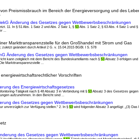
von Preismissbrauch im Bereich der Energieversorgung und des Leben
6
brBekG Änderung des Gesetzes gegen Wettbewerbsbeschränkungen
etzt. 11. In § 51 Abs. 1 Satz 2 und Abs. 2 Satz 1, §
53
Abs. 1 Satz 2, § 63 Abs. 4 Satz 1 und §
r ...
einer Markttransparenzstelle für den Großhandel mit Strom und Gas
; zuletzt geändert durch Artikel 2 G. v. 15.04.2015 BGBl. I S. 578
romG Änderung des Gesetzes gegen Wettbewerbsbeschränkungen
Bericht kann zeitgleich mit dem Bericht des Bundeskartellamts nach §
53
Absatz 3 erfolgen und
ie Markttransparenzstelle ...
nergiewirtschaftsrechtlicher Vorschriften
erung des Energiewirtschaftsgesetzes
Monitoring-Tätigkeit nach § 48 Absatz 3 in Verbindung mit §
53
Absatz 3 des Gesetzes gegen
gen aufzunehmen. In den Bericht sind ...
derung des Gesetzes gegen Wettbewerbsbeschränkungen
ur unverzüglich zur Verfügung stellen." 2. In §
53
wird folgender Absatz 3 angefügt: „(3) Das
etz
 Änderung des Gesetzes gegen Wettbewerbsbeschränkungen