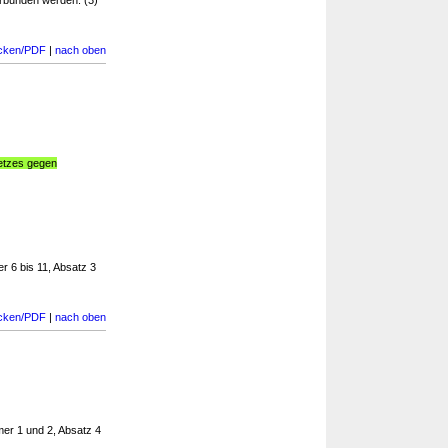
erbunden werden. (3)
cken/PDF
|
nach oben
etzes gegen
 6 bis 11, Absatz 3
cken/PDF
|
nach oben
er 1 und 2, Absatz 4