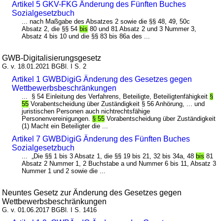
Artikel 5 GKV-FKG Änderung des Fünften Buches
Sozialgesetzbuch
... nach Maßgabe des Absatzes 2 sowie die §§ 48, 49, 50c
Absatz 2, die §§ 54
bis
80 und 81 Absatz 2 und 3 Nummer 3,
Absatz 4 bis 10 und die §§ 83 bis 86a des ...
GWB-Digitalisierungsgesetz
G. v. 18.01.2021 BGBl. I S. 2
Artikel 1 GWBDigiG Änderung des Gesetzes gegen
Wettbewerbsbeschränkungen
... § 54 Einleitung des Verfahrens, Beteiligte, Beteiligtenfähigkeit
§
55
Vorabentscheidung über Zuständigkeit § 56 Anhörung, ... und
juristischen Personen auch nichtrechtsfähige
Personenvereinigungen.
§ 55
Vorabentscheidung über Zuständigkeit
(1) Macht ein Beteiligter die ...
Artikel 7 GWBDigiG Änderung des Fünften Buches
Sozialgesetzbuch
... „Die §§ 1 bis 3 Absatz 1, die §§ 19 bis 21, 32 bis 34a, 48
bis
81
Absatz 2 Nummer 1, 2 Buchstabe a und Nummer 6 bis 11, Absatz 3
Nummer 1 und 2 sowie die ...
Neuntes Gesetz zur Änderung des Gesetzes gegen
Wettbewerbsbeschränkungen
G. v. 01.06.2017 BGBl. I S. 1416