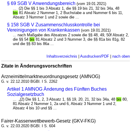
§ 69 SGB V Anwendungsbereich
(vom 19.01.2021)
... (2) Die §§ 1 bis 3 Absatz 1, die §§ 19 bis 21, 32 bis 34a, 48
bis
81 Absatz 2 Nummer 1, 2 Buchstabe a und Nummer 6 bis 11,
Absatz 3 Nummer 1 und 2 sowie die ...
§ 158 SGB V Zusammenschlusskontrolle bei
Vereinigungen von Krankenkassen
(vom 19.01.2021)
... nach Maßgabe des Absatzes 2 sowie die §§ 48, 49, 50f Absatz 2,
die §§ 54
bis
81 Absatz 2 und 3 Nummer 3, die §§ 81a bis 81g, 82
und die §§ 83 bis 86a ...
Inhaltsverzeichnis
|
Ausdrucken/PDF
|
nach oben
Zitate in Änderungsvorschriften
Arzneimittelmarktneuordnungsgesetz (AMNOG)
G. v. 22.12.2010 BGBl. I S. 2262
Artikel 1 AMNOG Änderung des Fünften Buches
Sozialgesetzbuch
... „(2) Die §§ 1, 2, 3 Absatz 1, §§ 19, 20, 21, 32 bis 34a, 48
bis
80,
81 Absatz 2 Nummer 1, 2a und 6, Absatz 3 Nummer 1 und 2,
Absatz 4 bis 10 und §§ ...
Fairer-Kassenwettbewerb-Gesetz (GKV-FKG)
G. v. 22.03.2020 BGBl. I S. 604