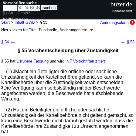
Vorschriftensuche
buzer.de
Normalansicht
§ / Art.
Gesetz
Volltextsuche
Start
>
Inhalt GWB
>
§ 55
Änderungsalarm
Hier klicken für
Titel, Fundstelle, Änderungen
etc.
nur in GWB
§ 55 - Gesetz gegen
←
→
§ 54
§ 56
Wettbewerbsbeschränkungen (GWB)
§ 55 Vorabentscheidung über Zuständigkeit
neugefasst durch B. v. 26.06.2013
BGBl. I S. 1750
, 3245; zuletzt geändert
durch
Artikel 9
G. v. 20.07.2026
BGBl. 2026 I Nr. 215
§ 55 hat
1 frühere Fassung
und wird in
7 Vorschriften zitiert
Geltung ab 01.01.1999; FNA: 703-5
Kartellrecht
79 weitere Fassungen
|
Drucksachen / Entwurf / Begründung
|
(1)
1
Macht ein Beteiligter die örtliche oder sachliche
wird in 491 Vorschriften zitiert
Unzuständigkeit der Kartellbehörde geltend, so kann die
Kartellbehörde über die Zuständigkeit vorab entscheiden.
Teil 3 Verfahren
2
Die Verfügung kann selbstständig mit der Beschwerde
Kapitel 1 Verwaltungssachen
angefochten werden; die Beschwerde hat aufschiebende
Abschnitt 1 Verfahren vor den Kartellbehörden
Wirkung.
(2) Hat ein Beteiligter die örtliche oder sachliche
Unzuständigkeit der Kartellbehörde nicht geltend gemacht, so
kann eine Beschwerde nicht darauf gestützt werden, dass die
Kartellbehörde ihre Zuständigkeit zu Unrecht angenommen
hat.