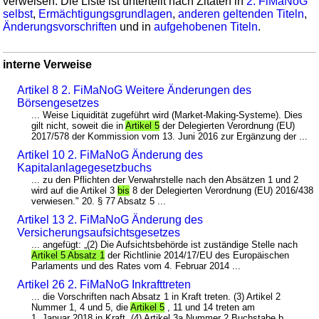
verweisen. Die Liste ist unterteilt nach Zitaten in
2. FiMaNoG
selbst
,
Ermächtigungsgrundlagen
,
anderen geltenden Titeln
,
Änderungsvorschriften
und in
aufgehobenen Titeln
.
interne Verweise
Artikel 8 2. FiMaNoG Weitere Änderungen des
Börsengesetzes
... Weise Liquidität zugeführt wird (Market-Making-Systeme). Dies
gilt nicht, soweit die in
Artikel 5
der Delegierten Verordnung (EU)
2017/578 der Kommission vom 13. Juni 2016 zur Ergänzung der ...
Artikel 10 2. FiMaNoG Änderung des
Kapitalanlagegesetzbuchs
... zu den Pflichten der Verwahrstelle nach den Absätzen 1 und 2
wird auf die Artikel 3
bis
8 der Delegierten Verordnung (EU) 2016/438
verwiesen." 20. § 77 Absatz 5 ...
Artikel 13 2. FiMaNoG Änderung des
Versicherungsaufsichtsgesetzes
... angefügt: „(2) Die Aufsichtsbehörde ist zuständige Stelle nach
Artikel 5 Absatz 1
der Richtlinie 2014/17/EU des Europäischen
Parlaments und des Rates vom 4. Februar 2014 ...
Artikel 26 2. FiMaNoG Inkrafttreten
... die Vorschriften nach Absatz 1 in Kraft treten. (3) Artikel 2
Nummer 1, 4 und 5, die
Artikel 5
, 11 und 14 treten am
1. Januar 2018 in Kraft. (4) Artikel 3a Nummer 2 Buchstabe b, ...