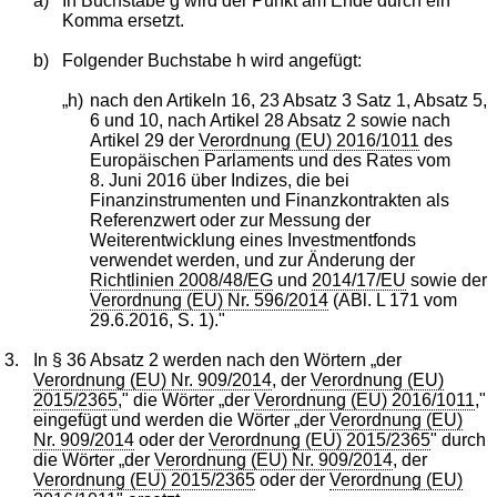
a)
In Buchstabe g wird der Punkt am Ende durch ein
Komma ersetzt.
b)
Folgender Buchstabe h wird angefügt:
„h)
nach den Artikeln 16, 23 Absatz 3 Satz 1, Absatz 5,
6 und 10, nach Artikel 28 Absatz 2 sowie nach
Artikel 29 der
Verordnung (EU) 2016/1011
des
Europäischen Parlaments und des Rates vom
8. Juni 2016 über Indizes, die bei
Finanzinstrumenten und Finanzkontrakten als
Referenzwert oder zur Messung der
Weiterentwicklung eines Investmentfonds
verwendet werden, und zur Änderung der
Richtlinien 2008/48/EG
und
2014/17/EU
sowie der
Verordnung (EU) Nr. 596/2014
(ABl. L 171 vom
29.6.2016, S. 1)."
3.
In § 36 Absatz 2 werden nach den Wörtern „der
Verordnung (EU) Nr. 909/2014
, der
Verordnung (EU)
2015/2365
," die Wörter „der
Verordnung (EU) 2016/1011
,"
eingefügt und werden die Wörter „der
Verordnung (EU)
Nr. 909/2014
oder der
Verordnung (EU) 2015/2365
" durch
die Wörter „der
Verordnung (EU) Nr. 909/2014
, der
Verordnung (EU) 2015/2365
oder der
Verordnung (EU)