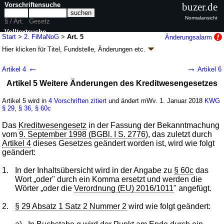
Vorschriftensuche
buzer.de
Normalansicht
§ / Art.
Gesetz
Volltextsuche
Start
>
2. FiMaNoG
>
Art. 5
Änderungsalarm
Hier klicken für
Titel, Fundstelle, Änderungen
etc.
nur in 2. FiMaNoG
Artikel 5 - Zweites
←
→
Artikel 4
Artikel 6
Finanzmarktnovellierungsgesetz (2. FiMaNoG)
Artikel 5 Weitere Änderungen des Kreditwesengesetzes
G. v. 23.06.2017
BGBl. I S. 1693
(
Nr. 39
); zuletzt geändert durch
Artikel 12
G. v. 17.07.2017
BGBl. I S. 2446
Artikel 5 wird in
4 Vorschriften zitiert
und ändert mWv. 1. Januar 2018
KWG
Geltung ab 03.01.2018, abweichend siehe
Artikel 26
§ 29
,
§ 36
,
§ 60c
73 Änderungen
|
Drucksachen / Entwurf / Begründung
|
wird in 81 Vorschriften zitiert
Das
Kreditwesengesetz
in der Fassung der Bekanntmachung
vom
9. September 1998 (BGBl. I S. 2776
), das zuletzt durch
Artikel 4
dieses Gesetzes geändert worden ist, wird wie folgt
geändert:
1.
In der Inhaltsübersicht wird in der Angabe zu
§ 60c
das
Wort „oder" durch ein Komma ersetzt und werden die
Wörter „oder die
Verordnung (EU) 2016/1011
" angefügt.
2.
§ 29 Absatz 1 Satz 2 Nummer 2
wird wie folgt geändert: