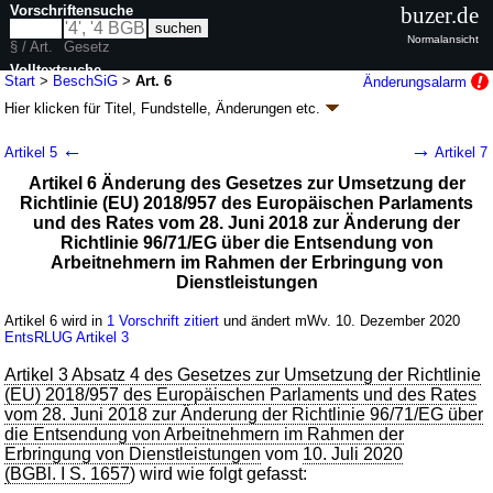
Vorschriftensuche
buzer.de
Normalansicht
§ / Art.
Gesetz
Volltextsuche
Start
>
BeschSiG
>
Art. 6
Änderungsalarm
Hier klicken für
Titel, Fundstelle, Änderungen
etc.
nur in BeschSiG
Artikel 6 - Beschäftigungssicherungsgesetz
←
→
Artikel 5
Artikel 7
(BeschSiG)
Artikel 6 Änderung des Gesetzes zur Umsetzung der
G. v. 03.12.2020
BGBl. I S. 2691
(
Nr. 59
); zuletzt geändert durch
Artikel 14
Richtlinie (EU) 2018/957 des Europäischen Parlaments
G. v. 22.12.2025
BGBl. 2025 I Nr. 355
und des Rates vom 28. Juni 2018 zur Änderung der
Geltung ab 01.01.2021, abweichend siehe
Artikel 7
Richtlinie 96/71/EG über die Entsendung von
8 Änderungen
|
Drucksachen / Entwurf / Begründung
|
Arbeitnehmern im Rahmen der Erbringung von
wird in 4 Vorschriften zitiert
Dienstleistungen
Artikel 6 wird in
1 Vorschrift zitiert
und ändert mWv. 10. Dezember 2020
EntsRLUG
Artikel 3
Artikel 3 Absatz 4 des Gesetzes zur Umsetzung der Richtlinie
(EU) 2018/957 des Europäischen Parlaments und des Rates
vom 28. Juni 2018 zur Änderung der Richtlinie 96/71/EG über
die Entsendung von Arbeitnehmern im Rahmen der
Erbringung von Dienstleistungen
vom
10. Juli 2020
(BGBl. I S. 1657
) wird wie folgt gefasst: