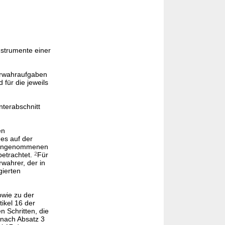
nstrumente einer
erwahraufgaben
 für die jeweils
nterabschnitt
en
des auf der
ngenommenen
betrachtet.
2
Für
wahrer, der in
gierten
owie zu der
ikel 16 der
 Schritten, die
 nach Absatz 3