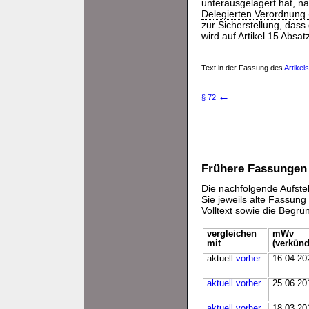
unterausgelagert hat, n
Delegierten Verordnung
zur Sicherstellung, das
wird auf Artikel 15 Absat
Text in der Fassung des
Artikel
←
§ 72
Frühere Fassungen
Die nachfolgende Aufstel
Sie jeweils alte Fassun
Volltext sowie die Begr
vergleichen
mWv
mit
(verkünd
aktuell
vorher
16.04.20
aktuell
vorher
25.06.20
aktuell
vorher
18.03.20