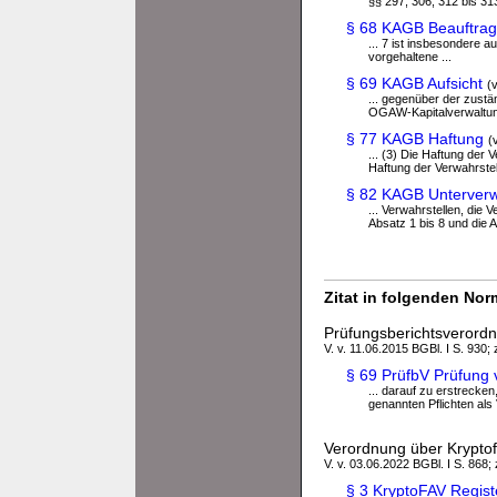
§§ 297, 306, 312 bis 31
§ 68 KAGB Beauftrag
... 7 ist insbesondere 
vorgehaltene ...
§ 69 KAGB Aufsicht
(
... gegenüber der zust
OGAW-Kapitalverwaltung
§ 77 KAGB Haftung
(
... (3) Die Haftung der
Haftung der Verwahrstel
§ 82 KAGB Unterver
... Verwahrstellen, di
Absatz 1 bis 8 und die 
Zitat in folgenden No
Prüfungsberichtsverordn
V. v. 11.06.2015 BGBl. I S. 930;
§ 69 PrüfbV Prüfung 
... darauf zu erstrecken
genannten Pflichten als
Verordnung über Kryptof
V. v. 03.06.2022 BGBl. I S. 868;
§ 3 KryptoFAV Regist