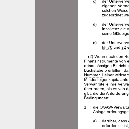
c)
der Unterverw
eigenen Vermö
solchen Weise,
zugeordnet we
d)
der Unterverwa
Insolvenz die
seine Gläubig
e)
der Unterverwa
§§ 70
und
72
e
(2) Wenn nach den Rec
Finanzinstrumente von e
ortsansässigen Einricht
Buchstabe b erfüllen, d
Nummer 1
einer wirksam
Mindesteigenkapitalanford
Verwahrstelle ihre Verw
übertragen, als es von d
gibt, die die Anforderung
Bedingungen:
1.
die OGAW-Verwaltun
Anlage ordnungsgem
a)
darüber, dass 
erforderlich ist,