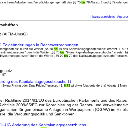
dass sie ihren Aufgaben und Verpflichtungen gemäß den §§ 70
bis
78 Absatz 1 und § 79 oder ge
Inhaltsverzeichnis
|
Ausdru
schriften
z (AIFM-UmsG)
1
G Folgeänderungen in Rechtsverordnungen
tmentgesetzes" durch die Wörter „§§ 70
bis
79 des Kapitalanlagegesetzbuchs" ersetzt. 4. § 6 
 Investmentgesetzes" durch die Wörter „§§ 70
bis
79 des Kapitalanlagegesetzbuchs" ersetzt. b)
s Investmentgesetzes" durch die Wörter „§§ 70
bis
79 des Kapitalanlagegesetzbuchs" ersetzt.
gesetz
r. 97
erung des Kapitalanlagegesetzbuchs 1)
n Swing Pricing oder Dual Pricing" ersetzt. 41.
§ 73
wird wie folgt geändert: a) Absatz 1 Nu
r Richtlinie 2014/91/EU des Europäischen Parlaments und des Rates 
ichtlinie 2009/65/EG zur Koordinierung der Rechts- und Verwaltungsvo
rganismen für gemeinsame Anlagen in Wertpapieren (OGAW) im Hinblic
lle, die Vergütungspolitik und Sanktionen
/EU-UG Änderung des Kapitalanlagegesetzbuchs