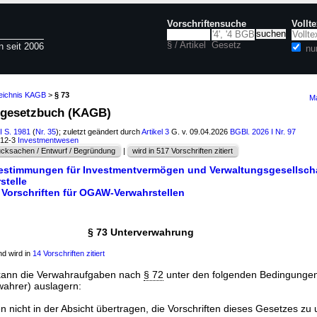
Vorschriftensuche
Vollt
§ / Artikel
Gesetz
n seit 2006
nu
zeichnis KAGB
>
§ 73
Ma
gegesetzbuch (KAGB)
I S. 1981
(
Nr. 35
); zuletzt geändert durch
Artikel 3
G. v. 09.04.2026
BGBl. 2026 I Nr. 97
612-3
Investmentwesen
cksachen / Entwurf / Begründung
|
wird in 517 Vorschriften zitiert
Bestimmungen für Investmentvermögen und Verwaltungsgesellsch
stelle
 Vorschriften für OGAW-Verwahrstellen
§ 73 Unterverwahrung
d wird in
14 Vorschriften zitiert
e kann die Verwahraufgaben nach
§ 72
unter den folgenden Bedingungen
ahrer) auslagern:
 nicht in der Absicht übertragen, die Vorschriften dieses Gesetzes z