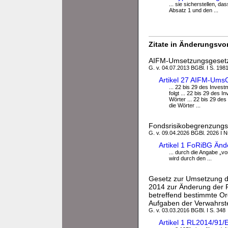
... sie sicherstellen, 
Absatz 1 und den ...
Zitate in Änderungsvor
AIFM-Umsetzungsgeset
G. v. 04.07.2013 BGBl. I S. 198
Artikel 27 AIFM-Ums
... 22 bis 29 des Inves
folgt ... 22 bis 29 des
Wörter ... 22 bis 29 de
die Wörter ...
Fondsrisikobegrenzungs
G. v. 09.04.2026 BGBl. 2026 I N
Artikel 1 FoRiBG Änd
... durch die Angabe „vo
wird durch den ...
Gesetz zur Umsetzung de
2014 zur Änderung der R
betreffend bestimmte O
Aufgaben der Verwahrste
G. v. 03.03.2016 BGBl. I S. 348
Artikel 1 RL2014/91