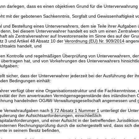
ann darlegen, dass es einen objektiven Grund für die Unterverwahrung 
eht mit der gebotenen Sachkenntnis, Sorgfalt und Gewissenhaftigkeit v
l und Bestellung eines Unterverwahrers, dem sie Teile ihrer Aufgaben
 denn, bei diesem Unterverwahrer handelt es sich um einen Zentralverw
haft als Zentralverwahrer auf Investorenseite im Sinne des auf der Gr
tz 3 und Artikel 48 Absatz 10 der
Verordnung (EU) Nr. 909/2014
angen
chtsakts handelt, und
den Kontrolle und regelmäßigen Überprüfung von Unterverwahrern, den
 übertragen hat, und von Vorkehrungen des Unterverwahrers hinsichtli
Aufgaben;
tellt sicher, dass der Unterverwahrer jederzeit bei der Ausführung der 
nden Bedingungen einhält:
hrer verfügt über eine Organisationsstruktur und die Fachkenntnisse, di
exität der ihm anvertrauten Vermögensgegenstände des inländischen
chnung handelnden OGAW-Verwaltungsgesellschaft angemessen und ge
die Verwahraufgaben nach
§ 72 Absatz 1 Nummer 1
unterliegt der Unte
lierung der Aufsichtsanforderungen, einschließlich
pitalanforderungen, und einer Aufsicht in der betreffenden Jurisdiktion
xternen Rechnungsprüfung durch die sichergestellt wird, dass sich di
nte in seinem Besitz befinden,