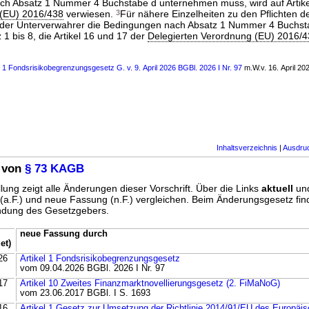
ach Absatz 1 Nummer 4 Buchstabe d unternehmen muss, wird auf Artike
 (EU) 2016/438
verwiesen.
3
Für nähere Einzelheiten zu den Pflichten d
s der Unterverwahrer die Bedingungen nach Absatz 1 Nummer 4 Buchsta
z 1 bis 8, die Artikel 16 und 17 der
Delegierten Verordnung (EU) 2016/
s 1 Fondsrisikobegrenzungsgesetz G. v. 9. April 2026 BGBl. 2026 I Nr. 97
m.W.v. 16. April 20
Inhaltsverzeichnis
|
Ausdru
 von
§ 73 KAGB
lung zeigt alle Änderungen dieser Vorschrift. Über die Links
aktuell
un
g (a.F.) und neue Fassung (n.F.) vergleichen. Beim Änderungsgesetz fi
ündung des Gesetzgebers.
neue Fassung durch
et)
26
Artikel 1 Fondsrisikobegrenzungsgesetz
vom 09.04.2026 BGBl. 2026 I Nr. 97
17
Artikel 10 Zweites Finanzmarktnovellierungsgesetz (2. FiMaNoG)
vom 23.06.2017 BGBl. I S. 1693
16
Artikel 1 Gesetz zur Umsetzung der Richtlinie 2014/91/EU des Europäi