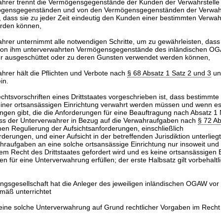
ahrer trennt die Vermögensgegenstände der Kunden der Verwahrstelle
gensgegenständen und von den Vermögensgegenständen der Verwahrst
 dass sie zu jeder Zeit eindeutig den Kunden einer bestimmten Verwahr
rden können,
hrer unternimmt alle notwendigen Schritte, um zu gewährleisten, dass 
 von ihm unterverwahrten Vermögensgegenstände des inländischen OG
er ausgeschüttet oder zu deren Gunsten verwendet werden können,
hrer hält die Pflichten und Verbote nach
§ 68 Absatz 1 Satz 2 und 3
un
in.
htsvorschriften eines Drittstaates vorgeschrieben ist, dass bestimmte
iner ortsansässigen Einrichtung verwahrt werden müssen und wenn es
ungen gibt, die die Anforderungen für eine Beauftragung nach Absatz 
ass der Unterverwahrer in Bezug auf die Verwahraufgaben nach
§ 72 Ab
en Regulierung der Aufsichtsanforderungen, einschließlich
erungen, und einer Aufsicht in der betreffenden Jurisdiktion unterliegt,
ahraufgaben an eine solche ortsansässige Einrichtung nur insoweit und
em Recht des Drittstaates gefordert wird und es keine ortsansässigen 
en für eine Unterverwahrung erfüllen; der erste Halbsatz gilt vorbehalt
gsgesellschaft hat die Anleger des jeweiligen inländischen OGAW vor 
äß unterrichtet
eine solche Unterverwahrung auf Grund rechtlicher Vorgaben im Recht 