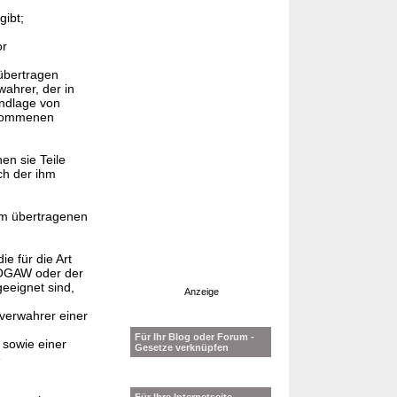
gibt;
or
 übertragen
ahrer, der in
undlage von
ommenen
en sie Teile
ch der ihm
ihm übertragenen
e für die Art
 OGAW oder der
eignet sind,
Anzeige
rverwahrer einer
Für Ihr Blog oder Forum -
 sowie einer
Gesetze verknüpfen
e