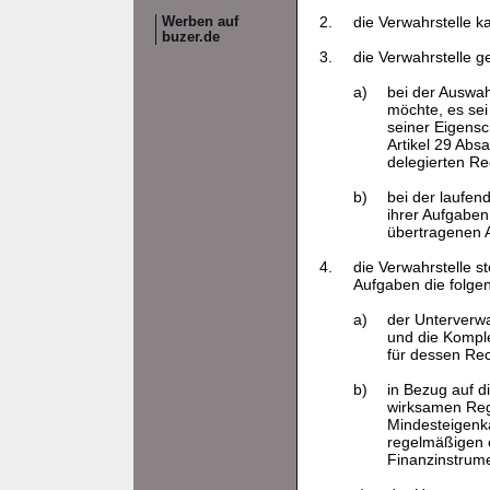
2.
die Verwahrstelle k
Werben auf
buzer.de
3.
die Verwahrstelle g
a)
bei der Auswah
möchte, es sei
seiner Eigensc
Artikel 29 Absa
delegierten Re
b)
bei der laufen
ihrer Aufgaben
übertragenen 
4.
die Verwahrstelle s
Aufgaben die folge
a)
der Unterverwa
und die Kompl
für dessen Re
b)
in Bezug auf 
wirksamen Regu
Mindesteigenka
regelmäßigen e
Finanzinstrume