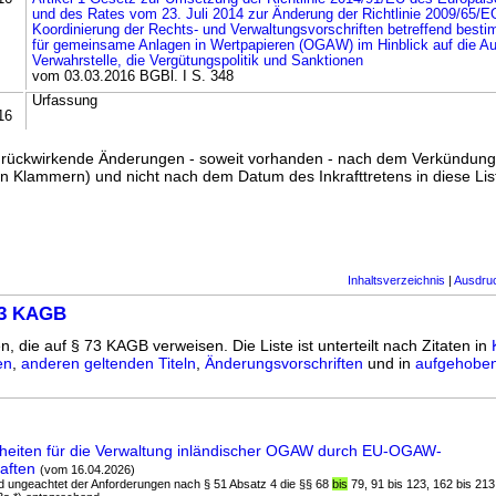
und des Rates vom 23. Juli 2014 zur Änderung der Richtlinie 2009/65/E
Koordinierung der Rechts- und Verwaltungsvorschriften betreffend bes
für gemeinsame Anlagen in Wertpapieren (OGAW) im Hinblick auf die A
Verwahrstelle, die Vergütungspolitik und Sanktionen
vom 03.03.2016 BGBl. I S. 348
Urfassung
16
ss rückwirkende Änderungen - soweit vorhanden - nach dem Verkündun
n Klammern) und nicht nach dem Datum des Inkrafttretens in diese List
Inhaltsverzeichnis
|
Ausdru
73 KAGB
n, die auf § 73 KAGB verweisen. Die Liste ist unterteilt nach Zitaten in
en
,
anderen geltenden Titeln
,
Änderungsvorschriften
und in
aufgehoben
eiten für die Verwaltung inländischer OGAW durch EU-OGAW-
aften
(vom 16.04.2026)
nd ungeachtet der Anforderungen nach § 51 Absatz 4 die §§ 68
bis
79, 91 bis 123, 162 bis 213