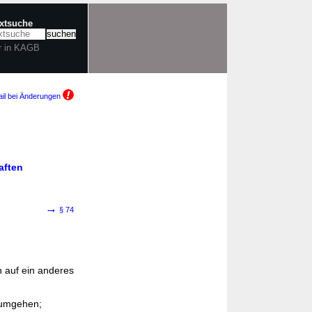
extsuche
r in KAGB
il bei Änderungen
aften
→
§ 74
 auf ein anderes
u umgehen;