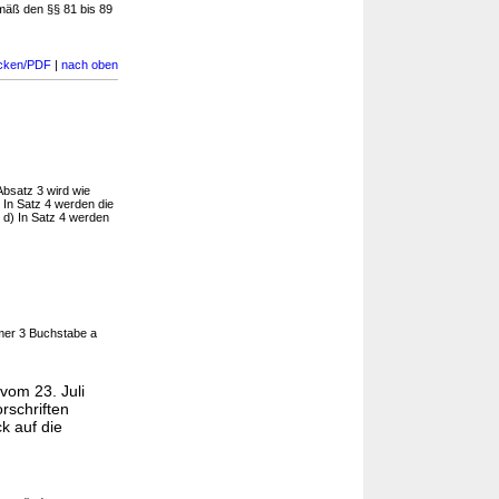
mäß den §§ 81 bis 89
cken/PDF
|
nach oben
Absatz 3 wird wie
 In Satz 4 werden die
 d) In Satz 4 werden
mmer 3 Buchstabe a
vom 23. Juli
rschriften
k auf die