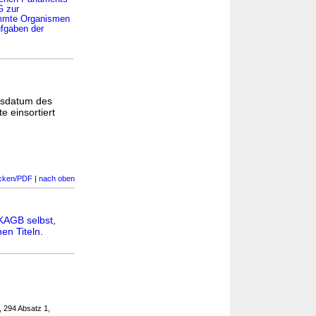
G zur
timmte Organismen
ufgaben der
gsdatum des
e einsortiert
cken/PDF
|
nach oben
KAGB selbst
,
en Titeln
.
, 294 Absatz 1,