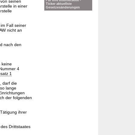
Für Ihre Internetseite -
 von seinen
Ticker aktuellste
elle in einer
Gesetzesänderungen
stelle
im Fall seiner
AW nicht an
d nach den
 keine
1 Nummer 4
satz 1
 darf die
 so lange
Einrichtungen
lich der folgenden
Tätigung ihrer
des Drittstaates