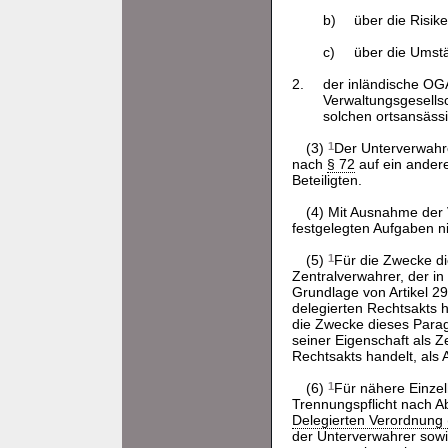
b)
über die Risik
c)
über die Umstä
2.
der inländische O
Verwaltungsgesells
solchen ortsansässi
(3)
1
Der Unterverwahr
nach
§ 72
auf ein ander
Beteiligten.
(4) Mit Ausnahme de
festgelegten Aufgaben ni
(5)
1
Für die Zwecke di
Zentralverwahrer, der in
Grundlage von Artikel 29
delegierten Rechtsakts 
die Zwecke dieses Paragr
seiner Eigenschaft als 
Rechtsakts handelt, als
(6)
1
Für nähere Einzel
Trennungspflicht nach Ab
Delegierten Verordnung
der Unterverwahrer sow