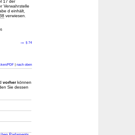
l 17 der
er Verwahrstelle
be d einhält,
438
verwiesen.
26
→
§ 74
cken/PDF
|
nach oben
d
vorher
können
nden Sie dessen
schen Parlaments