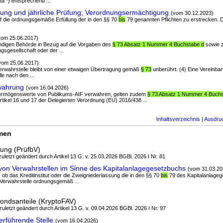
3a *) entsprechend ...
ung und jährliche Prüfung; Verordnungsermächtigung
(vom 30.12.2023)
auf die ordnungsgemäße Erfüllung der in den §§ 70
bis
79 genannten Pflichten zu erstrecken. D
vom 25.06.2017)
ändigen Behörde in Bezug auf die Vorgaben des
§ 73 Absatz 1 Nummer 4 Buchstabe d
sowie z
sgesellschaft oder der ...
vom 25.06.2017)
 Verwahrstelle bleibt von einer etwaigen Übertragung gemäß
§ 73
unberührt. (4) Eine Vereinbar
le nach den ...
wahrung
(vom 16.04.2026)
e Vermögenswerte von Publikums-AIF verwahren, gelten zudem
§ 73 Absatz 1 Nummer 4 Buchs
Artikel 16 und 17 der Delegierten Verordnung (EU) 2016/438 ...
Inhaltsverzeichnis
|
Ausdru
rmen
ung (PrüfbV)
 zuletzt geändert durch Artikel 13 G. v. 25.03.2026 BGBl. 2026 I Nr. 81
von Verwahrstellen im Sinne des Kapitalanlagegesetzbuchs
(vom 31.03.20
, ob das Kreditinstitut oder die Zweigniederlassung die in den §§ 70
bis
79 des Kapitalanlage
 Verwahrstelle ordnungsgemäß ...
ondsanteile (KryptoFAV)
 zuletzt geändert durch Artikel 13 G. v. 09.04.2026 BGBl. 2026 I Nr. 97
erführende Stelle
(vom 16.04.2026)