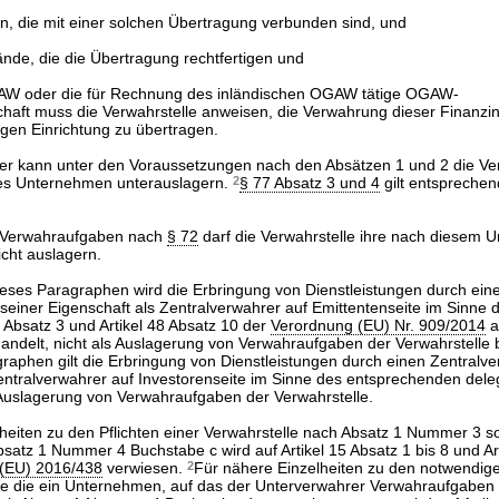
en, die mit einer solchen Übertragung verbunden sind, und
nde, die die Übertragung rechtfertigen und
GAW oder die für Rechnung des inländischen OGAW tätige OGAW-
chaft muss die Verwahrstelle anweisen, die Verwahrung dieser Finanzi
gen Einrichtung zu übertragen.
er kann unter den Voraussetzungen nach den Absätzen 1 und 2 die V
es Unternehmen unterauslagern.
2
§ 77 Absatz 3 und 4
gilt entsprechend
r Verwahraufgaben nach
§ 72
darf die Verwahrstelle ihre nach diesem U
cht auslagern.
eses Paragraphen wird die Erbringung von Dienstleistungen durch ein
 seiner Eigenschaft als Zentralverwahrer auf Emittentenseite im Sinne 
 Absatz 3 und Artikel 48 Absatz 10 der
Verordnung (EU) Nr. 909/2014
a
handelt, nicht als Auslagerung von Verwahraufgaben der Verwahrstelle 
aphen gilt die Erbringung von Dienstleistungen durch einen Zentralver
Zentralverwahrer auf Investorenseite im Sinne des entsprechenden dele
 Auslagerung von Verwahraufgaben der Verwahrstelle.
heiten zu den Pflichten einer Verwahrstelle nach Absatz 1 Nummer 3 s
satz 1 Nummer 4 Buchstabe c wird auf Artikel 15 Absatz 1 bis 8 und Art
 (EU) 2016/438
verwiesen.
2
Für nähere Einzelheiten zu den notwendigen
ie die ein Unternehmen, auf das der Unterverwahrer Verwahraufgaben