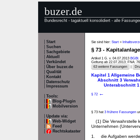
buzer.de
Bundesrecht - tagaktuell konsolidiert - alle Fassunge
Start
Sie sind hier:
Start
>
Inhaltsver
Suchen
§ 73 - Kapitalanla
Sachgebiete
Aktuell
Artikel 1 G. v. 04.07.2013
BGBl. 
Verkündet
Geltung ab 22.07.2013; FNA: 7
Über buzer.de
63 weitere Fassungen
|
Dru
Qualität
Kapitel 1 Allgemeine 
Kontakt
Abschnitt 3 Verwahr
Datenschutz
Unterabschnitt 1
Impressum
←
§ 72
Tools:
Blog-Plugin
Mobilversion
§ 73 hat
3 frühere Fassungen
un
Update via:
(1) Die Verwahrstell
Web-Widget
Unternehmen (Unterverw
Feed
Rechtskataster
1.
die Aufgaben werden