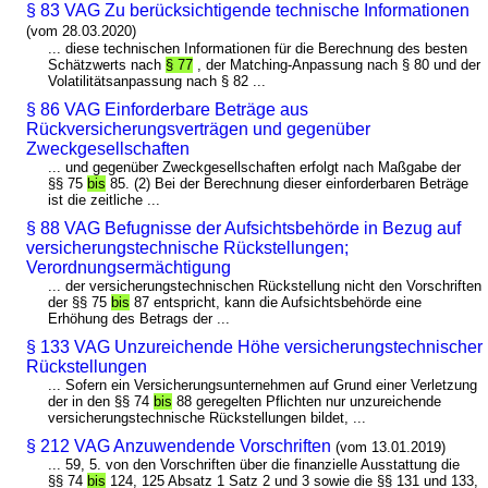
§ 83 VAG Zu berücksichtigende technische Informationen
(vom 28.03.2020)
... diese technischen Informationen für die Berechnung des besten
Schätzwerts nach
§ 77
, der Matching-Anpassung nach § 80 und der
Volatilitätsanpassung nach § 82 ...
§ 86 VAG Einforderbare Beträge aus
Rückversicherungsverträgen und gegenüber
Zweckgesellschaften
... und gegenüber Zweckgesellschaften erfolgt nach Maßgabe der
§§ 75
bis
85. (2) Bei der Berechnung dieser einforderbaren Beträge
ist die zeitliche ...
§ 88 VAG Befugnisse der Aufsichtsbehörde in Bezug auf
versicherungstechnische Rückstellungen;
Verordnungsermächtigung
... der versicherungstechnischen Rückstellung nicht den Vorschriften
der §§ 75
bis
87 entspricht, kann die Aufsichtsbehörde eine
Erhöhung des Betrags der ...
§ 133 VAG Unzureichende Höhe versicherungstechnischer
Rückstellungen
... Sofern ein Versicherungsunternehmen auf Grund einer Verletzung
der in den §§ 74
bis
88 geregelten Pflichten nur unzureichende
versicherungstechnische Rückstellungen bildet, ...
§ 212 VAG Anzuwendende Vorschriften
(vom 13.01.2019)
... 59, 5. von den Vorschriften über die finanzielle Ausstattung die
§§ 74
bis
124, 125 Absatz 1 Satz 2 und 3 sowie die §§ 131 und 133,