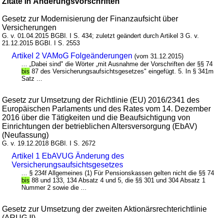
Zitate in Änderungsvorschriften
Gesetz zur Modernisierung der Finanzaufsicht über
Versicherungen
G. v. 01.04.2015 BGBl. I S. 434; zuletzt geändert durch Artikel 3 G. v.
21.12.2015 BGBl. I S. 2553
Artikel 2 VAMoG Folgeänderungen
(vom 31.12.2015)
... „Dabei sind" die Wörter „mit Ausnahme der Vorschriften der §§ 74
bis
87 des Versicherungsaufsichtsgesetzes" eingefügt. 5. In § 341m
Satz ...
Gesetz zur Umsetzung der Richtlinie (EU) 2016/2341 des
Europäischen Parlaments und des Rates vom 14. Dezember
2016 über die Tätigkeiten und die Beaufsichtigung von
Einrichtungen der betrieblichen Altersversorgung (EbAV)
(Neufassung)
G. v. 19.12.2018 BGBl. I S. 2672
Artikel 1 EbAVUG Änderung des
Versicherungsaufsichtsgesetzes
... § 234f Allgemeines (1) Für Pensionskassen gelten nicht die §§ 74
bis
88 und 133, 134 Absatz 4 und 5, die §§ 301 und 304 Absatz 1
Nummer 2 sowie die ...
Gesetz zur Umsetzung der zweiten Aktionärsrechterichtlinie
(ARUG II)