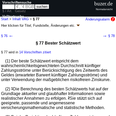
Vorschriftensuche
buzer.de
Normalansicht
§ / Art.
Gesetz
Volltextsuche
Start
>
Inhalt VAG
>
§ 77
Änderungsalarm
Hier klicken für
Titel, Fundstelle, Änderungen
etc.
nur in VAG
§ 77 - Versicherungsaufsichtsgesetz (VAG)
←
→
§ 76
§ 78
Artikel 1 G. v. 01.04.2015
BGBl. I S. 434
(
Nr. 14
); zuletzt geändert durch
§ 77 Bester Schätzwert
Artikel 25
G. v. 25.03.2026
BGBl. 2026 I Nr. 81
Geltung ab 01.01.2016, abweichend siehe
Artikel 3
; FNA: 7631-11
Versicherungsaufsichtsrecht
§ 77 wird in
14 Vorschriften zitiert
60 weitere Fassungen
|
Drucksachen / Entwurf / Begründung
|
(1) Der beste Schätzwert entspricht dem
wird in 510 Vorschriften zitiert
wahrscheinlichkeitsgewichteten Durchschnitt künftiger
Teil 2 Vorschriften für die Erstversicherung und die
Zahlungsströme unter Berücksichtigung des Zeitwerts des
Rückversicherung
Geldes (erwarteter Barwert künftiger Zahlungsströme) und
Kapitel 2 Finanzielle Ausstattung
unter Verwendung der maßgeblichen risikofreien Zinskurve.
Abschnitt 1 Solvabilitätsübersicht
(2)
1
Die Berechnung des besten Schätzwerts hat auf der
Grundlage aktueller und glaubhafter Informationen sowie
realistischer Annahmen zu erfolgen.
2
Sie stützt sich auf
geeignete, passende und angemessene
versicherungsmathematische und statistische Methoden.