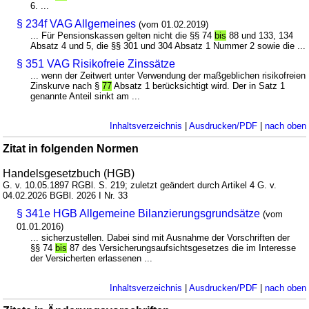
6. ...
§ 234f VAG Allgemeines
(vom 01.02.2019)
... Für Pensionskassen gelten nicht die §§ 74
bis
88 und 133, 134
Absatz 4 und 5, die §§ 301 und 304 Absatz 1 Nummer 2 sowie die ...
§ 351 VAG Risikofreie Zinssätze
... wenn der Zeitwert unter Verwendung der maßgeblichen risikofreien
Zinskurve nach §
77
Absatz 1 berücksichtigt wird. Der in Satz 1
genannte Anteil sinkt am ...
Inhaltsverzeichnis
|
Ausdrucken/PDF
|
nach oben
Zitat in folgenden Normen
Handelsgesetzbuch (HGB)
G. v. 10.05.1897 RGBl. S. 219; zuletzt geändert durch Artikel 4 G. v.
04.02.2026 BGBl. 2026 I Nr. 33
§ 341e HGB Allgemeine Bilanzierungsgrundsätze
(vom
01.01.2016)
... sicherzustellen. Dabei sind mit Ausnahme der Vorschriften der
§§ 74
bis
87 des Versicherungsaufsichtsgesetzes die im Interesse
der Versicherten erlassenen ...
Inhaltsverzeichnis
|
Ausdrucken/PDF
|
nach oben