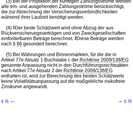
(3) Bei der Projektion der künftigen Zahlungsströme werden
alle ein- und ausgehenden Zahlungsströme berücksichtigt,
die zur Abrechnung der Versicherungsverbindlichkeiten
während ihrer Laufzeit benötigt werden.
(4)
1
Der beste Schätzwert wird ohne Abzug der aus
Rückversicherungsverträgen und von Zweckgesellschaften
einforderbaren Beträge berechnet.
2
Diese Beträge werden
nach §
86
gesondert berechnet.
(5) Bei Währungen und Binnenmärkten, für die die in
Artikel 77e Absatz 1 Buchstabe c der
Richtlinie 2009/138/EG
genannte Anpassung nicht in den Durchführungsrechtsakten
nach Artikel 77e Absatz 2 der
Richtlinie 2009/138/EG
enthalten ist, wird zur Berechnung des besten Schätzwerts
keine Volatilitätsanpassung auf die maßgebliche risikofreie
Zinskurve angewandt.
←
→
§ 76
§ 78