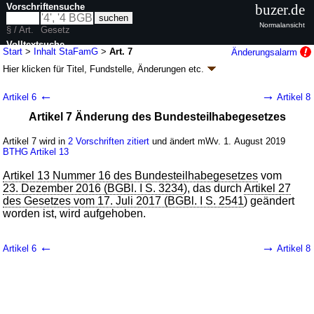
Vorschriftensuche
buzer.de
Normalansicht
§ / Art.
Gesetz
Volltextsuche
Start
>
Inhalt StaFamG
>
Art. 7
Änderungsalarm
Hier klicken für
Titel, Fundstelle, Änderungen
etc.
nur in StaFamG
Artikel 7 - Starke-Familien-Gesetz (StaFamG)
←
→
Artikel 6
Artikel 8
G. v. 29.04.2019
BGBl. I S. 530
(
Nr. 16
); Geltung ab 01.07.2019,
Artikel 7 Änderung des Bundesteilhabegesetzes
abweichend siehe
Artikel 9
13 Änderungen
|
Drucksachen / Entwurf / Begründung
|
Artikel 7 wird in
2 Vorschriften zitiert
und ändert mWv. 1. August 2019
wird in 10 Vorschriften zitiert
BTHG
Artikel 13
Artikel 13 Nummer 16 des Bundesteilhabegesetzes
vom
23. Dezember 2016 (BGBl. I S. 3234
), das durch
Artikel 27
des Gesetzes vom 17. Juli 2017 (BGBl. I S. 2541
) geändert
worden ist, wird aufgehoben.
←
→
Artikel 6
Artikel 8