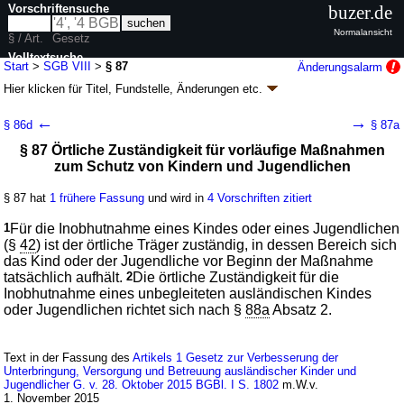
Vorschriftensuche
buzer.de
Normalansicht
§ / Art.
Gesetz
Volltextsuche
Start
>
SGB VIII
>
§ 87
Änderungsalarm
Hier klicken für
Titel, Fundstelle, Änderungen
etc.
nur in SGB VIII
§ 87 - Sozialgesetzbuch (SGB) Achtes Buch
←
→
§ 86d
§ 87a
(VIII) Kinder- und Jugendhilfe (SGB VIII)
§ 87 Örtliche Zuständigkeit für vorläufige Maßnahmen
neugefasst durch B. v. 11.09.2012
BGBl. I S. 2022
; zuletzt geändert durch
zum Schutz von Kindern und Jugendlichen
Artikel 9
G. v. 23.04.2026
BGBl. 2026 I Nr. 111
Geltung ab 01.01.2007; FNA: 860-8
Sozialgesetzbuch
§ 87 hat
1 frühere Fassung
und wird in
4 Vorschriften zitiert
74 weitere Fassungen
|
Drucksachen / Entwurf / Begründung
|
wird in 236 Vorschriften zitiert
1
Für die Inobhutnahme eines Kindes oder eines Jugendlichen
(§
42
) ist der örtliche Träger zuständig, in dessen Bereich sich
Siebtes Kapitel Zuständigkeit, Kostenerstattung
das Kind oder der Jugendliche vor Beginn der Maßnahme
Zweiter Abschnitt Örtliche Zuständigkeit
tatsächlich aufhält.
2
Die örtliche Zuständigkeit für die
Zweiter Unterabschnitt Örtliche Zuständigkeit für
Inobhutnahme eines unbegleiteten ausländischen Kindes
andere Aufgaben
oder Jugendlichen richtet sich nach §
88a
Absatz 2.
Text in der Fassung des
Artikels 1 Gesetz zur Verbesserung der
Unterbringung, Versorgung und Betreuung ausländischer Kinder und
Jugendlicher G. v. 28. Oktober 2015 BGBl. I S. 1802
m.W.v.
1. November 2015