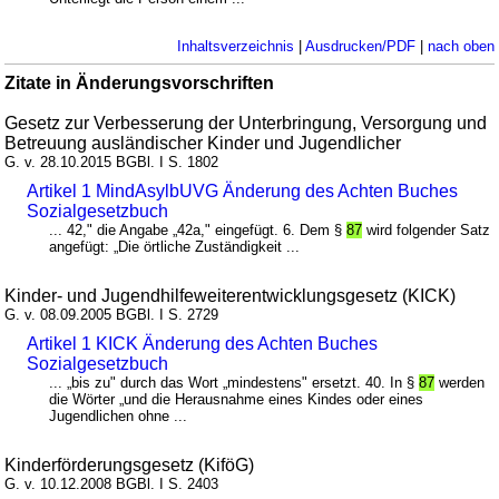
Inhaltsverzeichnis
|
Ausdrucken/PDF
|
nach oben
Zitate in Änderungsvorschriften
Gesetz zur Verbesserung der Unterbringung, Versorgung und
Betreuung ausländischer Kinder und Jugendlicher
G. v. 28.10.2015 BGBl. I S. 1802
Artikel 1 MindAsylbUVG Änderung des Achten Buches
Sozialgesetzbuch
... 42," die Angabe „42a," eingefügt. 6. Dem §
87
wird folgender Satz
angefügt: „Die örtliche Zuständigkeit ...
Kinder- und Jugendhilfeweiterentwicklungsgesetz (KICK)
G. v. 08.09.2005 BGBl. I S. 2729
Artikel 1 KICK Änderung des Achten Buches
Sozialgesetzbuch
... „bis zu" durch das Wort „mindestens" ersetzt. 40. In §
87
werden
die Wörter „und die Herausnahme eines Kindes oder eines
Jugendlichen ohne ...
Kinderförderungsgesetz (KiföG)
G. v. 10.12.2008 BGBl. I S. 2403