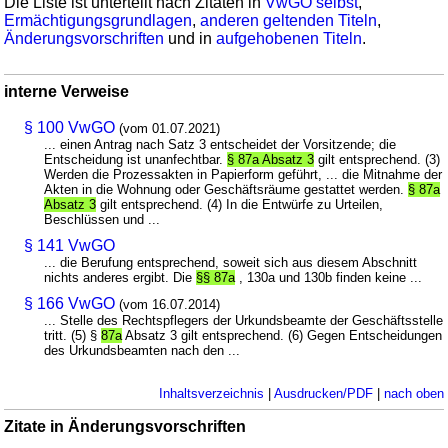
Die Liste ist unterteilt nach Zitaten in
VwGO selbst
,
Ermächtigungsgrundlagen
,
anderen geltenden Titeln
,
Änderungsvorschriften
und in
aufgehobenen Titeln
.
interne Verweise
§ 100 VwGO
(vom 01.07.2021)
... einen Antrag nach Satz 3 entscheidet der Vorsitzende; die
Entscheidung ist unanfechtbar.
§ 87a Absatz 3
gilt entsprechend. (3)
Werden die Prozessakten in Papierform geführt, ... die Mitnahme der
Akten in die Wohnung oder Geschäftsräume gestattet werden.
§ 87a
Absatz 3
gilt entsprechend. (4) In die Entwürfe zu Urteilen,
Beschlüssen und ...
§ 141 VwGO
... die Berufung entsprechend, soweit sich aus diesem Abschnitt
nichts anderes ergibt. Die
§§ 87a
, 130a und 130b finden keine ...
§ 166 VwGO
(vom 16.07.2014)
... Stelle des Rechtspflegers der Urkundsbeamte der Geschäftsstelle
tritt. (5) §
87a
Absatz 3 gilt entsprechend. (6) Gegen Entscheidungen
des Urkundsbeamten nach den ...
Inhaltsverzeichnis
|
Ausdrucken/PDF
|
nach oben
Zitate in Änderungsvorschriften