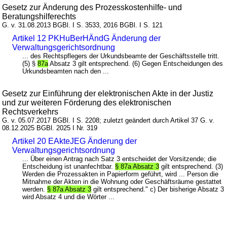
Gesetz zur Änderung des Prozesskostenhilfe- und
Beratungshilferechts
G. v. 31.08.2013 BGBl. I S. 3533, 2016 BGBl. I S. 121
Artikel 12 PKHuBerHÄndG Änderung der
Verwaltungsgerichtsordnung
... des Rechtspflegers der Urkundsbeamte der Geschäftsstelle tritt.
(5) §
87a
Absatz 3 gilt entsprechend. (6) Gegen Entscheidungen des
Urkundsbeamten nach den ...
Gesetz zur Einführung der elektronischen Akte in der Justiz
und zur weiteren Förderung des elektronischen
Rechtsverkehrs
G. v. 05.07.2017 BGBl. I S. 2208; zuletzt geändert durch Artikel 37 G. v.
08.12.2025 BGBl. 2025 I Nr. 319
Artikel 20 EAkteJEG Änderung der
Verwaltungsgerichtsordnung
... Über einen Antrag nach Satz 3 entscheidet der Vorsitzende; die
Entscheidung ist unanfechtbar.
§ 87a Absatz 3
gilt entsprechend. (3)
Werden die Prozessakten in Papierform geführt, wird ... Person die
Mitnahme der Akten in die Wohnung oder Geschäftsräume gestattet
werden.
§ 87a Absatz 3
gilt entsprechend." c) Der bisherige Absatz 3
wird Absatz 4 und die Wörter ...