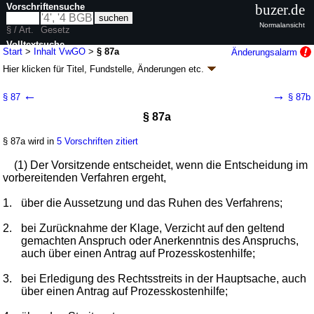
Vorschriftensuche
buzer.de
Normalansicht
§ / Art.
Gesetz
Volltextsuche
Start
>
Inhalt VwGO
>
§ 87a
Änderungsalarm
Hier klicken für
Titel, Fundstelle, Änderungen
etc.
nur in VwGO
§ 87a - Verwaltungsgerichtsordnung (VwGO)
←
→
§ 87
§ 87b
neugefasst durch B. v. 19.03.1991
BGBl. I S. 686
; zuletzt geändert durch
§ 87a
Artikel 9
G. v. 20.05.2026
BGBl. 2026 I Nr. 152
Geltung ab 01.01.1964; FNA: 340-1
Verfassung und Verfahren der
Verwaltungsgerichte
§ 87a wird in
5 Vorschriften zitiert
77 weitere Fassungen
|
wird in 451 Vorschriften zitiert
(1) Der Vorsitzende entscheidet, wenn die Entscheidung im
Teil II Verfahren
vorbereitenden Verfahren ergeht,
9. Abschnitt Verfahren im ersten Rechtszug
1.
über die Aussetzung und das Ruhen des Verfahrens;
2.
bei Zurücknahme der Klage, Verzicht auf den geltend
gemachten Anspruch oder Anerkenntnis des Anspruchs,
auch über einen Antrag auf Prozesskostenhilfe;
3.
bei Erledigung des Rechtsstreits in der Hauptsache, auch
über einen Antrag auf Prozesskostenhilfe;