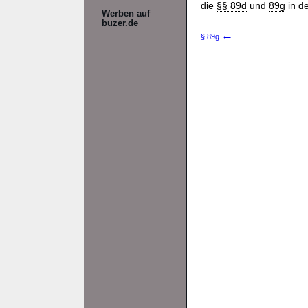
die
§§ 89d
und
89g
in d
Werben auf
buzer.de
←
§ 89g