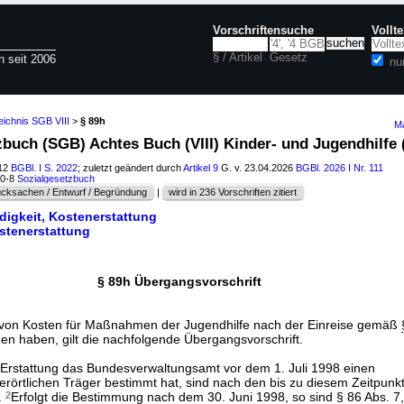
Vorschriftensuche
Vollt
§ / Artikel
Gesetz
n seit 2006
nu
eichnis SGB VIII
>
§ 89h
Ma
zbuch (SGB) Achtes Buch (VIII) Kinder- und Jugendhilfe 
012
BGBl. I S. 2022
; zuletzt geändert durch
Artikel 9
G. v. 23.04.2026
BGBl. 2026 I Nr. 111
60-8
Sozialgesetzbuch
cksachen / Entwurf / Begründung
|
wird in 236 Vorschriften zitiert
digkeit, Kostenerstattung
ostenerstattung
§ 89h Übergangsvorschrift
g von Kosten für Maßnahmen der Jugendhilfe nach der Einreise gemäß
en haben, gilt die nachfolgende Übergangsvorschrift.
 Erstattung das Bundesverwaltungsamt vor dem 1. Juli 1998 einen
berörtlichen Träger bestimmt hat, sind nach den bis zu diesem Zeitpunk
.
2
Erfolgt die Bestimmung nach dem 30. Juni 1998, so sind
§ 86 Abs. 7