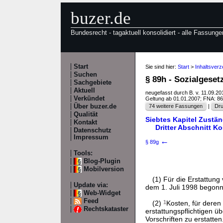
buzer.de
Bundesrecht - tagaktuell konsolidiert - alle Fassunge
Start
Sie sind hier:
Start
>
Inhaltsverz
Suchen
§ 89h - Sozialgeset
Sachgebiete
Aktuell
neugefasst durch B. v. 11.09.2
Verkündet
Geltung ab 01.01.2007; FNA: 8
Über buzer.de
74 weitere Fassungen
|
Dru
Qualität
Siebtes Kapitel Zustän
Kontakt
Dritter Abschnitt K
Datenschutz
Impressum
←
§ 89g
Tools:
Blog-Plugin
Mobilversion
(1) Für die Erstattun
Update via:
dem 1. Juli 1998 begonn
Web-Widget
Feed
(2)
1
Kosten, für deren
Rechtskataster
erstattungspflichtigen ü
Vorschriften zu erstatten