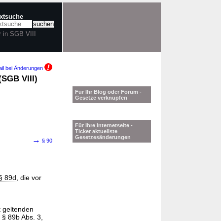
extsuche
r in SGB VIII
il bei Änderungen
(SGB VIII)
Für Ihr Blog oder Forum -
Gesetze verknüpfen
Für Ihre Internetseite -
Ticker aktuellste
Gesetzesänderungen
→
§ 90
§ 89d
, die vor
t geltenden
,
§ 89b Abs. 3
,