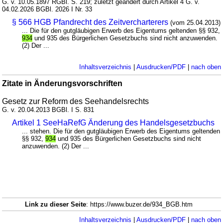
G. v. 10.05.1897 RGBl. S. 219; zuletzt geändert durch Artikel 4 G. v.
04.02.2026 BGBl. 2026 I Nr. 33
§ 566 HGB Pfandrecht des Zeitvercharterers
(vom 25.04.2013)
... Die für den gutgläubigen Erwerb des Eigentums geltenden §§ 932,
934
und 935 des Bürgerlichen Gesetzbuchs sind nicht anzuwenden.
(2) Der ...
Inhaltsverzeichnis
|
Ausdrucken/PDF
|
nach oben
Zitate in Änderungsvorschriften
Gesetz zur Reform des Seehandelsrechts
G. v. 20.04.2013 BGBl. I S. 831
Artikel 1 SeeHaRefG Änderung des Handelsgesetzbuchs
... stehen. Die für den gutgläubigen Erwerb des Eigentums geltenden
§§ 932,
934
und 935 des Bürgerlichen Gesetzbuchs sind nicht
anzuwenden. (2) Der ...
Link zu dieser Seite
: https://www.buzer.de/934_BGB.htm
Inhaltsverzeichnis
|
Ausdrucken/PDF
|
nach oben