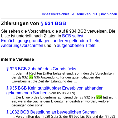
Inhaltsverzeichnis
|
Ausdrucken/PDF
|
nach oben
Zitierungen von
§ 934 BGB
Sie sehen die Vorschriften, die auf § 934 BGB verweisen. Die
Liste ist unterteilt nach Zitaten in
BGB selbst
,
Ermächtigungsgrundlagen
,
anderen geltenden Titeln
,
Änderungsvorschriften
und in
aufgehobenen Titeln
.
interne Verweise
§ 926 BGB Zubehör des Grundstücks
... oder mit Rechten Dritter belastet sind, so finden die Vorschriften
der §§ 932
bis
936 Anwendung; für den guten Glauben des
Erwerbers ist die Zeit der Erlangung des ...
§ 935 BGB Kein gutgläubiger Erwerb von abhanden
gekommenen Sachen
(vom 05.08.2009)
... Der Erwerb des Eigentums auf Grund der §§ 932 bis
934
tritt nicht
ein, wenn die Sache dem Eigentümer gestohlen worden, verloren
gegangen oder sonst ...
§ 1032 BGB Bestellung an beweglichen Sachen
... Vorschriften des § 929 Satz 2, der §§ 930 bis 932 und der §§ 933