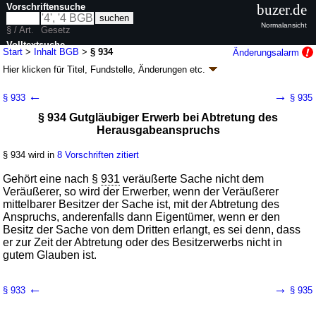
Vorschriftensuche
buzer.de
Normalansicht
§ / Art.
Gesetz
Volltextsuche
Start
>
Inhalt BGB
>
§ 934
Änderungsalarm
Hier klicken für
Titel, Fundstelle, Änderungen
etc.
nur in BGB
§ 934 - Bürgerliches Gesetzbuch (BGB)
←
→
§ 933
§ 935
neugefasst durch B. v. 02.01.2002
BGBl. I S. 42
, 2909; 2003, 738; zuletzt
§ 934 Gutgläubiger Erwerb bei Abtretung des
geändert durch
Artikel 6
G. v. 23.07.2026
BGBl. 2026 I Nr. 226
Herausgabeanspruchs
Geltung ab 01.01.1964; FNA: 400-2
Bürgerliches Gesetzbuch,
Einführungsgesetz und zugehörige Gesetze
180 weitere Fassungen
|
wird in 2387 Vorschriften zitiert
§ 934 wird in
8 Vorschriften zitiert
Buch 3 Sachenrecht
Gehört eine nach §
931
veräußerte Sache nicht dem
Abschnitt 3 Eigentum
Veräußerer, so wird der Erwerber, wenn der Veräußerer
Titel 3 Erwerb und Verlust des Eigentums an
mittelbarer Besitzer der Sache ist, mit der Abtretung des
beweglichen Sachen
Anspruchs, anderenfalls dann Eigentümer, wenn er den
Untertitel 1 Übertragung
Besitz der Sache von dem Dritten erlangt, es sei denn, dass
er zur Zeit der Abtretung oder des Besitzerwerbs nicht in
gutem Glauben ist.
←
→
§ 933
§ 935