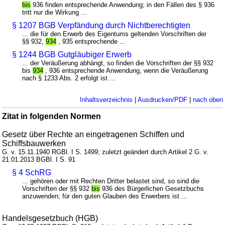
bis
936 finden entsprechende Anwendung; in den Fällen des § 936
tritt nur die Wirkung ...
§ 1207 BGB Verpfändung durch Nichtberechtigten
... die für den Erwerb des Eigentums geltenden Vorschriften der
§§ 932,
934
, 935 entsprechende ...
§ 1244 BGB Gutgläubiger Erwerb
... der Veräußerung abhängt, so finden die Vorschriften der §§ 932
bis
934
, 936 entsprechende Anwendung, wenn die Veräußerung
nach § 1233 Abs. 2 erfolgt ist ...
Inhaltsverzeichnis
|
Ausdrucken/PDF
|
nach oben
Zitat in folgenden Normen
Gesetz über Rechte an eingetragenen Schiffen und
Schiffsbauwerken
G. v. 15.11.1940 RGBl. I S. 1499; zuletzt geändert durch Artikel 2 G. v.
21.01.2013 BGBl. I S. 91
§ 4 SchRG
... gehören oder mit Rechten Dritter belastet sind, so sind die
Vorschriften der §§ 932
bis
936 des Bürgerlichen Gesetzbuchs
anzuwenden; für den guten Glauben des Erwerbers ist ...
Handelsgesetzbuch (HGB)