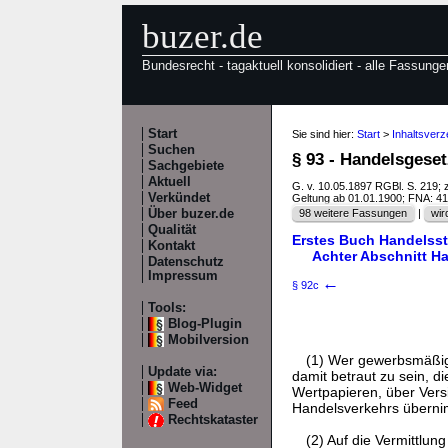
buzer.de
Bundesrecht - tagaktuell konsolidiert - alle Fassunge
Start
Sie sind hier:
Start
>
Inhaltsver
Suchen
§ 93 - Handelsgese
Sachgebiete
Aktuell
G. v. 10.05.1897 RGBl. S. 219; 
Verkündet
Geltung ab 01.01.1900; FNA: 4
Über buzer.de
98 weitere Fassungen
|
wir
Qualität
Erstes Buch Handelss
Kontakt
Achter Abschnitt H
Datenschutz
Impressum
←
§ 92c
Tools:
Blog-Plugin
Mobilversion
(1) Wer gewerbsmäßig 
Update via:
damit betraut zu sein, 
Web-Widget
Wertpapieren, über Vers
Feed
Handelsverkehrs übernim
Rechtskataster
(2) Auf die Vermittlun