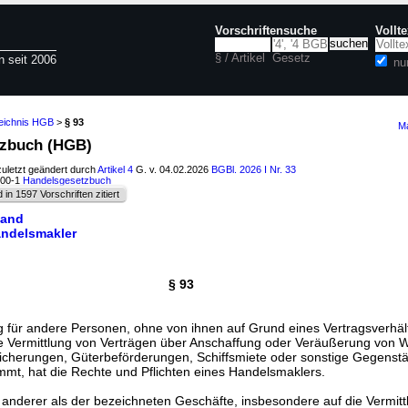
Vorschriftensuche
Vollt
§ / Artikel
Gesetz
n seit 2006
nu
zeichnis HGB
>
§ 93
Ma
tzbuch (HGB)
zuletzt geändert durch
Artikel 4
G. v. 04.02.2026
BGBl. 2026 I Nr. 33
100-1
Handelsgesetzbuch
d in 1597 Vorschriften zitiert
tand
andelsmakler
§ 93
für andere Personen, ohne von ihnen auf Grund eines Vertragsverhält
die Vermittlung von Verträgen über Anschaffung oder Veräußerung von 
icherungen, Güterbeförderungen, Schiffsmiete oder sonstige Gegenst
mt, hat die Rechte und Pflichten eines Handelsmaklers.
g anderer als der bezeichneten Geschäfte, insbesondere auf die Vermit