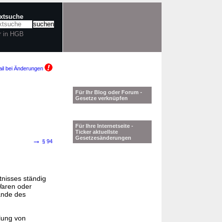
extsuche
r in HGB
il bei Änderungen
Für Ihr Blog oder Forum -
Gesetze verknüpfen
Für Ihre Internetseite -
Ticker aktuellste
Gesetzesänderungen
→
§ 94
nisses ständig
Waren oder
ände des
tlung von