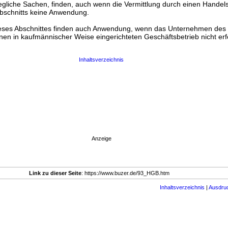
liche Sachen, finden, auch wenn die Vermittlung durch einen Handels
Abschnitts keine Anwendung.
 dieses Abschnittes finden auch Anwendung, wenn das Unternehmen de
nen in kaufmännischer Weise eingerichteten Geschäftsbetrieb nicht erf
Inhaltsverzeichnis
Anzeige
Link zu dieser Seite
: https://www.buzer.de/93_HGB.htm
Inhaltsverzeichnis
|
Ausdru