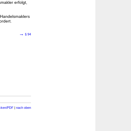
makler erfolgt,
s Handelsmaklers
ordert.
→
§ 94
cken/PDF
|
nach oben