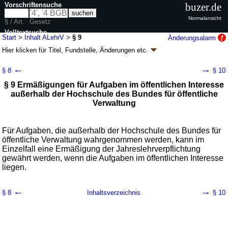
Vorschriftensuche
buzer.de
Normalansicht
§ / Art.
Gesetz
Volltextsuche
Start
>
Inhalt ALehrV
>
§ 9
Änderungsalarm
Hier klicken für
Titel, Fundstelle, Änderungen
etc.
nur in ALehrV
§ 9 - Allgemeine Lehrverpflichtungsverordnung
←
→
§ 8
§ 10
(ALehrV)
§ 9 Ermäßigungen für Aufgaben im öffentlichen Interesse
V. v. 29.04.2026
BGBl. 2026 I Nr. 125
außerhalb der Hochschule des Bundes für öffentliche
Geltung ab 07.05.2026; FNA: 2030-2-30-7
Beamte
Verwaltung
Für Aufgaben, die außerhalb der Hochschule des Bundes für
öffentliche Verwaltung wahrgenommen werden, kann im
Einzelfall eine Ermäßigung der Jahreslehrverpflichtung
gewährt werden, wenn die Aufgaben im öffentlichen Interesse
liegen.
←
→
§ 8
Inhaltsverzeichnis
§ 10