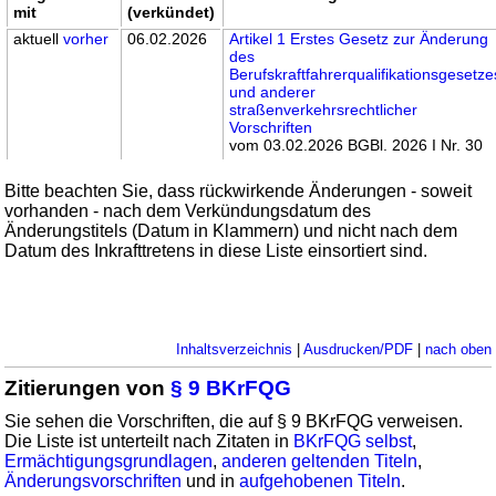
mit
(verkündet)
aktuell
vorher
06.02.2026
Artikel 1 Erstes Gesetz zur Änderung
des
Berufskraftfahrerqualifikationsgesetze
und anderer
straßenverkehrsrechtlicher
Vorschriften
vom 03.02.2026 BGBl. 2026 I Nr. 30
Bitte beachten Sie, dass rückwirkende Änderungen - soweit
vorhanden - nach dem Verkündungsdatum des
Änderungstitels (Datum in Klammern) und nicht nach dem
Datum des Inkrafttretens in diese Liste einsortiert sind.
Inhaltsverzeichnis
|
Ausdrucken/PDF
|
nach oben
Zitierungen von
§ 9 BKrFQG
Sie sehen die Vorschriften, die auf § 9 BKrFQG verweisen.
Die Liste ist unterteilt nach Zitaten in
BKrFQG selbst
,
Ermächtigungsgrundlagen
,
anderen geltenden Titeln
,
Änderungsvorschriften
und in
aufgehobenen Titeln
.