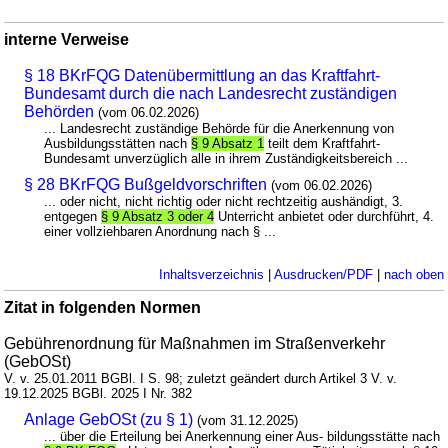
interne Verweise
§ 18 BKrFQG Datenübermittlung an das Kraftfahrt-
Bundesamt durch die nach Landesrecht zuständigen
Behörden
(vom 06.02.2026)
... Landesrecht zuständige Behörde für die Anerkennung von
Ausbildungsstätten nach
§ 9 Absatz 1
teilt dem Kraftfahrt-
Bundesamt unverzüglich alle in ihrem Zuständigkeitsbereich ...
§ 28 BKrFQG Bußgeldvorschriften
(vom 06.02.2026)
... oder nicht, nicht richtig oder nicht rechtzeitig aushändigt, 3.
entgegen
§ 9 Absatz 3 oder 4
Unterricht anbietet oder durchführt, 4.
einer vollziehbaren Anordnung nach § ...
Inhaltsverzeichnis
|
Ausdrucken/PDF
|
nach oben
Zitat in folgenden Normen
Gebührenordnung für Maßnahmen im Straßenverkehr
(GebOSt)
V. v. 25.01.2011 BGBl. I S. 98; zuletzt geändert durch Artikel 3 V. v.
19.12.2025 BGBl. 2025 I Nr. 382
Anlage GebOSt (zu § 1)
(vom 31.12.2025)
... über die Erteilung bei Anerkennung einer Aus- bildungsstätte nach