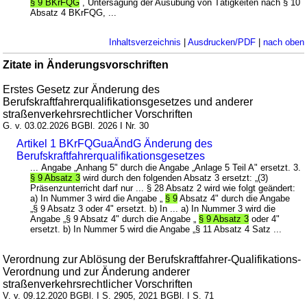
§ 9 BKrFQG
, Untersagung der Ausübung von Tätigkeiten nach § 10
Absatz 4 BKrFQG, ...
Inhaltsverzeichnis
|
Ausdrucken/PDF
|
nach oben
Zitate in Änderungsvorschriften
Erstes Gesetz zur Änderung des
Berufskraftfahrerqualifikationsgesetzes und anderer
straßenverkehrsrechtlicher Vorschriften
G. v. 03.02.2026 BGBl. 2026 I Nr. 30
Artikel 1 BKrFQGuaÄndG Änderung des
Berufskraftfahrerqualifikationsgesetzes
... Angabe „Anhang 5" durch die Angabe „Anlage 5 Teil A" ersetzt. 3.
§ 9 Absatz 3
wird durch den folgenden Absatz 3 ersetzt: „(3)
Präsenzunterricht darf nur ... § 28 Absatz 2 wird wie folgt geändert:
a) In Nummer 3 wird die Angabe „
§ 9
Absatz 4" durch die Angabe
„§ 9 Absatz 3 oder 4" ersetzt. b) In ... a) In Nummer 3 wird die
Angabe „§ 9 Absatz 4" durch die Angabe „
§ 9 Absatz 3
oder 4"
ersetzt. b) In Nummer 5 wird die Angabe „§ 11 Absatz 4 Satz ...
Verordnung zur Ablösung der Berufskraftfahrer-Qualifikations-
Verordnung und zur Änderung anderer
straßenverkehrsrechtlicher Vorschriften
V. v. 09.12.2020 BGBl. I S. 2905, 2021 BGBl. I S. 71