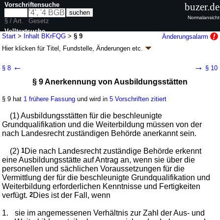
Vorschriftensuche
buzer.de
Normalansicht
§ / Art.
Gesetz
Volltextsuche
Start
>
Inhalt BKrFQG
>
§ 9
Änderungsalarm
Hier klicken für
Titel, Fundstelle, Änderungen
etc.
nur in BKrFQG
§ 9 - Berufskraftfahrerqualifikationsgesetz
←
→
§ 8
§ 10
(BKrFQG)
§ 9 Anerkennung von Ausbildungsstätten
Artikel 1 G. v. 26.11.2020
BGBl. I S. 2575
(
Nr. 56
); zuletzt geändert durch
Artikel 3
Abs. 1 G. v. 23.02.2026
BGBl. 2026 I Nr. 47
§ 9 hat
1 frühere Fassung
und wird in
5 Vorschriften zitiert
Geltung ab 02.12.2020, abweichend siehe
Artikel 4
; FNA: 9231-15
Allgemeines Straßenverkehrsrecht
(1) Ausbildungsstätten für die beschleunigte
8 weitere Fassungen
|
Drucksachen / Entwurf / Begründung
|
Grundqualifikation und die Weiterbildung müssen von der
wird in 29 Vorschriften zitiert
nach Landesrecht zuständigen Behörde anerkannt sein.
Abschnitt 3 Ausbildungsstätten
(2)
1
Die nach Landesrecht zuständige Behörde erkennt
eine Ausbildungsstätte auf Antrag an, wenn sie über die
personellen und sächlichen Voraussetzungen für die
Vermittlung der für die beschleunigte Grundqualifikation und
Weiterbildung erforderlichen Kenntnisse und Fertigkeiten
verfügt.
2
Dies ist der Fall, wenn
1.
sie im angemessenen Verhältnis zur Zahl der Aus- und