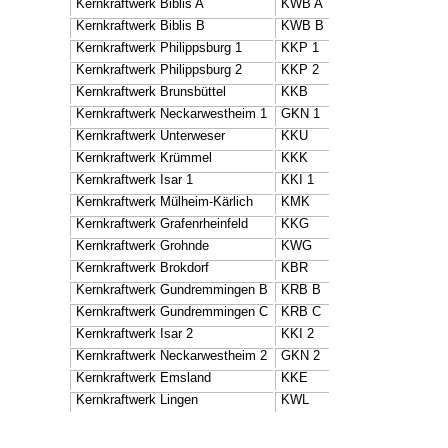
Kernkraftwerk Biblis A
KWB A
Kernkraftwerk Biblis B
KWB B
Kernkraftwerk Philippsburg 1
KKP 1
Kernkraftwerk Philippsburg 2
KKP 2
Kernkraftwerk Brunsbüttel
KKB
Kernkraftwerk Neckarwestheim 1
GKN 1
Kernkraftwerk Unterweser
KKU
Kernkraftwerk Krümmel
KKK
Kernkraftwerk Isar 1
KKI 1
Kernkraftwerk Mülheim-Kärlich
KMK
Kernkraftwerk Grafenrheinfeld
K­KG
Kernkraftwerk Grohnde
K­WG
Kernkraftwerk Brokdorf
KBR
Kernkraftwerk Gundremmingen B
KRB B
Kernkraftwerk Gundremmingen C
KRB C
Kernkraftwerk Isar 2
KKI 2
Kernkraftwerk Neckarwestheim 2
GKN 2
Kernkraftwerk Emsland
KKE
Kernkraftwerk Lingen
KWL