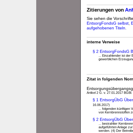
Zitierungen von
An
Sie sehen die Vorschrift
EntsorgFondsG selbst
,
aufgehobenen Titeln
.
interne Verweise
§ 2 EntsorgFondsG B
... Einzahlender ist der
gewerblichen Erzeugung
Zitat in folgenden No
Entsorgungsübergangsg
Artikel 2 G. v. 27.01.2017 BGBl. 
§ 1 EntsorgÜbG Überg
16.06.2017)
... folgenden künftigen 
von Kernbrennstoffen z
§ 2 EntsorgÜbG Überg
... bestrahlter Kernbren
aufgeführten Anlage zu
werden. (4) Der Betreibe