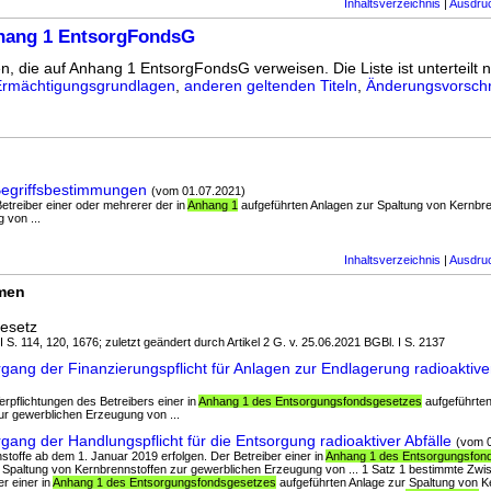
Inhaltsverzeichnis
|
Ausdru
hang 1 EntsorgFondsG
en, die auf Anhang 1 EntsorgFondsG verweisen. Die Liste ist unterteilt n
Ermächtigungsgrundlagen
,
anderen geltenden Titeln
,
Änderungsvorschr
egriffsbestimmungen
(vom 01.07.2021)
 Betreiber einer oder mehrerer der in
Anhang 1
aufgeführten Anlagen zur Spaltung von Kernbre
 von ...
Inhaltsverzeichnis
|
Ausdru
rmen
esetz
I S. 114, 120, 1676; zuletzt geändert durch Artikel 2 G. v. 25.06.2021 BGBl. I S. 2137
ang der Finanzierungspflicht für Anlagen zur Endlagerung radioaktiver
Verpflichtungen des Betreibers einer in
Anhang 1 des Entsorgungsfondsgesetzes
aufgeführten
ur gewerblichen Erzeugung von ...
ang der Handlungspflicht für die Entsorgung radioaktiver Abfälle
(vom 
nstoffe ab dem 1. Januar 2019 erfolgen. Der Betreiber einer in
Anhang 1 des Entsorgungsfon
r Spaltung von Kernbrennstoffen zur gewerblichen Erzeugung von ... 1 Satz 1 bestimmte Zw
r einer in
Anhang 1 des Entsorgungsfondsgesetzes
aufgeführten Anlage zur Spaltung von K