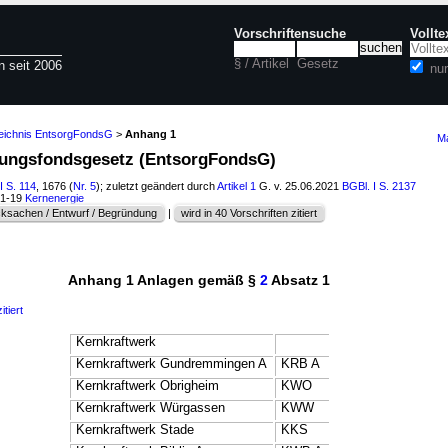
Vorschriftensuche
Vollt
§ / Artikel
Gesetz
n seit 2006
nu
zeichnis EntsorgFondsG
>
Anhang 1
Ma
gungsfondsgesetz (EntsorgFondsG)
I S. 114
, 1676 (
Nr. 5
); zuletzt geändert durch
Artikel 1
G. v. 25.06.2021
BGBl. I S. 2137
51-19
Kernenergie
ksachen / Entwurf / Begründung
|
wird in 40 Vorschriften zitiert
Anhang 1 Anlagen gemäß §
2
Absatz 1
itiert
Kernkraftwerk
Kernkraftwerk Gundremmingen A
KRB A
Kernkraftwerk Obrigheim
KWO
Kernkraftwerk Würgassen
KWW
Kernkraftwerk Stade
KKS