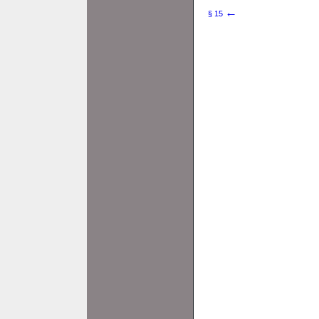
←
§ 15