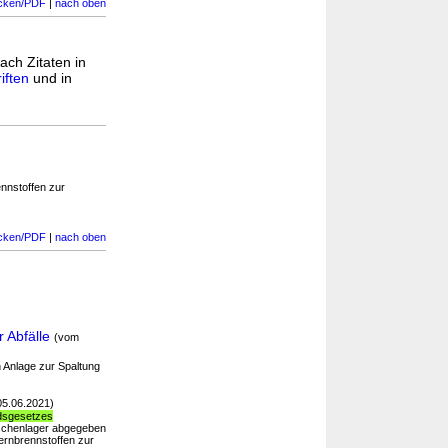
cken/PDF
|
nach oben
ach Zitaten in
iften
und in
nnstoffen zur
cken/PDF
|
nach oben
 Abfälle
(vom
 Anlage zur Spaltung
05.06.2021)
dsgesetzes
ischenlager abgegeben
ernbrennstoffen zur