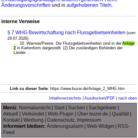
Änderungsvorschriften
und in
aufgehobenen Titeln
.
interne Verweise
§ 7 WHG Bewirtschaftung nach Flussgebietseinheiten
(vom
29.07.2026)
... 10. Warnow/Peene. Die Flussgebietseinheiten sind in der
Anlage
2
in Kartenform dargestellt. (2) Die zuständigen Behörden der
Länder ...
Link zu dieser Seite
: https://www.buzer.de/Anlage_2_WHG.htm
Inhaltsverzeichnis
|
Ausdrucken/PDF
|
nach oben
Menü:
Normalansicht
|
Start
|
Suchen
|
Sachgebiete
|
Aktuell
|
Verkündet
|
Web-Plugin
|
Über buzer.de
|
Qualität
|
Kontakt
|
Werbung
|
Datenschutz, Impressum
informiert bleiben:
Änderungsalarm
|
Web-Widget
|
RSS-
Feed