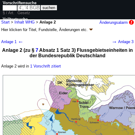
Vorschriftensuche
§ / Art.
Gesetz
Volltextsuche
Start
>
Inhalt WHG
>
Anlage 2
Änderungsalarm
Hier klicken für
Titel, Fundstelle, Änderungen
etc.
nur in WHG
Anlage 2 - Wasserhaushaltsgesetz (WHG)
←
→
Anlage 1
Anlage 3
Artikel 1 G. v. 31.07.2009
BGBl. I S. 2585
(
Nr. 51
); zuletzt geändert durch
Anlage 2 (zu §
7
Absatz 1 Satz 3) Flussgebietseinheiten in
Artikel 8
G. v. 22.07.2026
BGBl. 2026 I Nr. 224
der Bundesrepublik Deutschland
Geltung ab 01.03.2010; FNA: 753-13
Wasserwirtschaft
57 weitere Fassungen
|
Drucksachen / Entwurf / Begründung
|
Anlage 2 wird in
1 Vorschrift zitiert
wird in 305 Vorschriften zitiert
Kapitel 6 Bußgeld- und Überleitungsbestimmungen