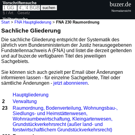
Vorschriftensuche
buzer.de
Normalansicht
§ / Art.
Gesetz
Volltextsuche
Start
>
FNA Hauptgliederung
>
FNA 230 Raumordnung
Sachliche Gliederung
Die sachliche Gliederung entspricht der Systematik des
jährlich vom Bundesministerium der Justiz herausgegebenen
Fundstellennachweis A (FNA) und listet die derzeit geltenden
und auf buzer.de verfügbaren Titel des jeweiligen
Sachgebiets.
Sie können sich auch gezielt per Email über Änderungen
informieren lassen - für einzelne Sachgebiete, Titel oder
sämtliche Änderungen -
jetzt abonnieren
.
Hauptgliederung
2
Verwaltung
23
Raumordnung, Bodenverteilung, Wohnungsbau-,
Siedlungs- und Heimstättenwesen,
Wohnraumbewirtschaftung, Kleingartenwesen,
Grundstückverkehrsrecht (außer land- und
forstwirtschaftlichem Grundstückverkehrsrecht)