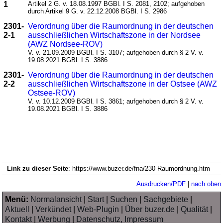
1
Artikel 2 G. v. 18.08.1997 BGBl. I S. 2081, 2102; aufgehoben
durch Artikel 9 G. v. 22.12.2008 BGBl. I S. 2986
2301-
Verordnung über die Raumordnung in der deutschen
2-1
ausschließlichen Wirtschaftszone in der Nordsee
(AWZ Nordsee-ROV)
V. v. 21.09.2009 BGBl. I S. 3107; aufgehoben durch § 2 V. v.
19.08.2021 BGBl. I S. 3886
2301-
Verordnung über die Raumordnung in der deutschen
2-2
ausschließlichen Wirtschaftszone in der Ostsee (AWZ
Ostsee-ROV)
V. v. 10.12.2009 BGBl. I S. 3861; aufgehoben durch § 2 V. v.
19.08.2021 BGBl. I S. 3886
Link zu dieser Seite
: https://www.buzer.de/fna/230-Raumordnung.htm
Ausdrucken/PDF
|
nach oben
Menü:
Normalansicht
|
Start
|
Suchen
|
Sachgebiete
|
Aktuell
|
Verkündet
|
Web-Plugin
|
Über buzer.de
|
Qualität
|
Kontakt
|
Werbung
|
Datenschutz, Impressum