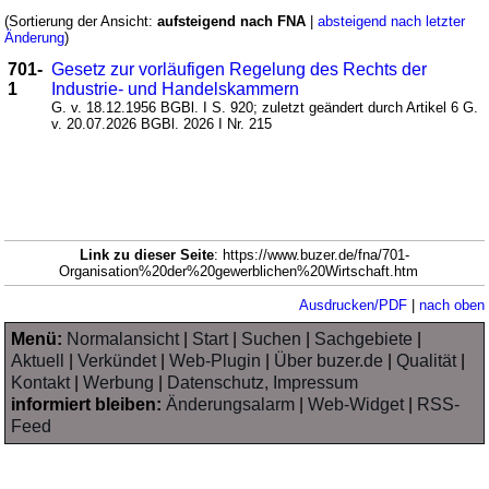
(Sortierung der Ansicht:
aufsteigend nach FNA
|
absteigend nach letzter
Änderung
)
701-
Gesetz zur vorläufigen Regelung des Rechts der
1
Industrie- und Handelskammern
G. v. 18.12.1956 BGBl. I S. 920; zuletzt geändert durch Artikel 6 G.
v. 20.07.2026 BGBl. 2026 I Nr. 215
Link zu dieser Seite
: https://www.buzer.de/fna/701-
Organisation%20der%20gewerblichen%20Wirtschaft.htm
Ausdrucken/PDF
|
nach oben
Menü:
Normalansicht
|
Start
|
Suchen
|
Sachgebiete
|
Aktuell
|
Verkündet
|
Web-Plugin
|
Über buzer.de
|
Qualität
|
Kontakt
|
Werbung
|
Datenschutz, Impressum
informiert bleiben:
Änderungsalarm
|
Web-Widget
|
RSS-
Feed