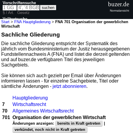
Vorschriftensuche
buzer.de
Normalansicht
§ / Art.
Gesetz
Volltextsuche
Start
>
FNA Hauptgliederung
>
FNA 701 Organisation der gewerblichen
Wirtschaft
Sachliche Gliederung
Die sachliche Gliederung entspricht der Systematik des
jährlich vom Bundesministerium der Justiz herausgegebenen
Fundstellennachweis A (FNA) und listet die derzeit geltenden
und auf buzer.de verfügbaren Titel des jeweiligen
Sachgebiets.
Sie können sich auch gezielt per Email über Änderungen
informieren lassen - für einzelne Sachgebiete, Titel oder
sämtliche Änderungen -
jetzt abonnieren
.
Hauptgliederung
7
Wirtschaftsrecht
70
Allgemeines Wirtschaftsrecht
701
Organisation der gewerblichen Wirtschaft
Änderungen anzeigen:
bereits in Kraft getreten
|
verkündet, noch nicht in Kraft getreten