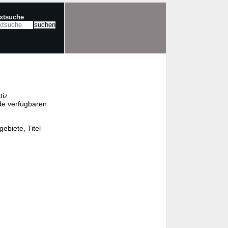
extsuche
tiz
de verfügbaren
ebiete, Titel