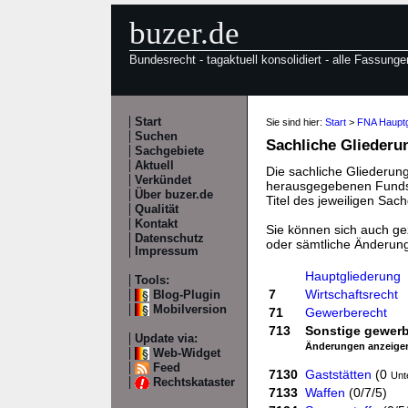
buzer.de
Bundesrecht - tagaktuell konsolidiert - alle Fassunge
Start
Sie sind hier:
Start
>
FNA Hauptg
Suchen
Sachliche Gliederu
Sachgebiete
Aktuell
Die sachliche Gliederung
Verkündet
herausgegebenen Fundste
Über buzer.de
Titel des jeweiligen Sach
Qualität
Kontakt
Sie können sich auch gez
Datenschutz
oder sämtliche Änderun
Impressum
Hauptgliederung
Tools:
7
Wirtschaftsrecht
Blog-Plugin
Mobilversion
71
Gewerberecht
713
Sonstige gewerb
Update via:
Änderungen anzeige
Web-Widget
Feed
7130
Gaststätten
(0
Unt
Rechtskataster
7133
Waffen
(0/7/5)