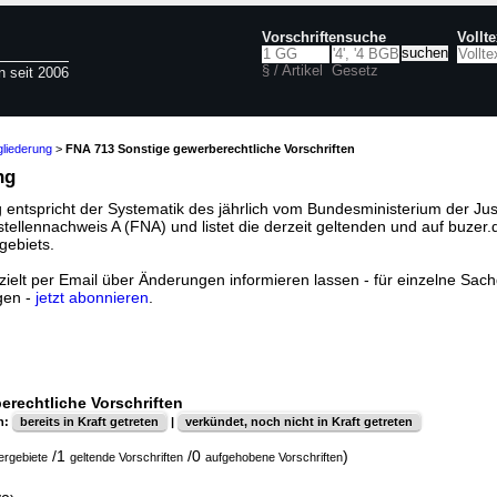
Vorschriftensuche
Vollt
§ / Artikel
Gesetz
n seit 2006
liederung
>
FNA 713 Sonstige gewerberechtliche Vorschriften
ng
 entspricht der Systematik des jährlich vom Bundesministerium der Jus
llennachweis A (FNA) und listet die derzeit geltenden und auf buzer.
gebiets.
ielt per Email über Änderungen informieren lassen - für einzelne Sachg
gen -
jetzt abonnieren
.
erechtliche Vorschriften
n:
bereits in Kraft getreten
|
verkündet, noch nicht in Kraft getreten
/1
/0
)
ergebiete
geltende Vorschriften
aufgehobene Vorschriften