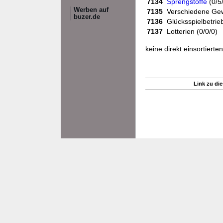
7134
Sprengstoffe
(0/5
Werben auf
7135
Verschiedene Gew
buzer.de
7136
Glücksspielbetrie
7137
Lotterien (0/0/0)
keine direkt einsortiert
Link zu die