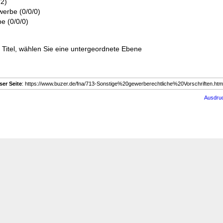
/2)
erbe (0/0/0)
be (0/0/0)
en Titel, wählen Sie eine untergeordnete Ebene
ser Seite
: https://www.buzer.de/fna/713-Sonstige%20gewerberechtliche%20Vorschriften.h
Ausdru