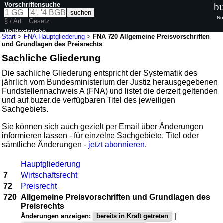
Vorschriftensuche
bu
No
§ / Art.
Gesetz
Volltextsuche
Start
>
FNA Hauptgliederung
>
FNA 720 Allgemeine Preisvorschriften
und Grundlagen des Preisrechts
Sachliche Gliederung
Die sachliche Gliederung entspricht der Systematik des
jährlich vom Bundesministerium der Justiz herausgegebenen
Fundstellennachweis A (FNA) und listet die derzeit geltenden
und auf buzer.de verfügbaren Titel des jeweiligen
Sachgebiets.
Sie können sich auch gezielt per Email über Änderungen
informieren lassen - für einzelne Sachgebiete, Titel oder
sämtliche Änderungen -
jetzt abonnieren
.
Hauptgliederung
7
Wirtschaftsrecht
72
Preisrecht
720
Allgemeine Preisvorschriften und Grundlagen des
Preisrechts
Änderungen anzeigen:
bereits in Kraft getreten
|