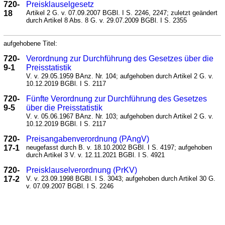
720-
Preisklauselgesetz
18
Artikel 2 G. v. 07.09.2007 BGBl. I S. 2246, 2247; zuletzt geändert
durch Artikel 8 Abs. 8 G. v. 29.07.2009 BGBl. I S. 2355
aufgehobene Titel:
720-
Verordnung zur Durchführung des Gesetzes über die
9-1
Preisstatistik
V. v. 29.05.1959 BAnz. Nr. 104; aufgehoben durch Artikel 2 G. v.
10.12.2019 BGBl. I S. 2117
720-
Fünfte Verordnung zur Durchführung des Gesetzes
9-5
über die Preisstatistik
V. v. 05.06.1967 BAnz. Nr. 103; aufgehoben durch Artikel 2 G. v.
10.12.2019 BGBl. I S. 2117
720-
Preisangabenverordnung (PAngV)
17-1
neugefasst durch B. v. 18.10.2002 BGBl. I S. 4197; aufgehoben
durch Artikel 3 V. v. 12.11.2021 BGBl. I S. 4921
720-
Preisklauselverordnung (PrKV)
17-2
V. v. 23.09.1998 BGBl. I S. 3043; aufgehoben durch Artikel 30 G.
v. 07.09.2007 BGBl. I S. 2246