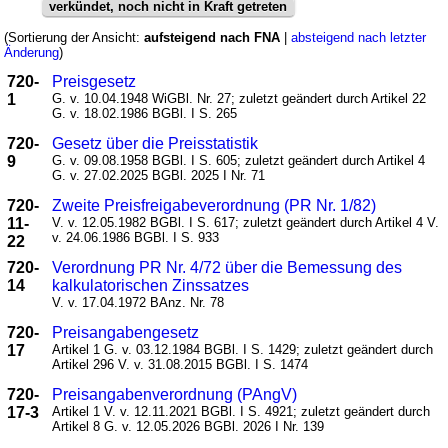
verkündet, noch nicht in Kraft getreten
(Sortierung der Ansicht:
aufsteigend nach FNA
|
absteigend nach letzter
Änderung
)
720-
Preisgesetz
1
G. v. 10.04.1948 WiGBl. Nr. 27; zuletzt geändert durch Artikel 22
G. v. 18.02.1986 BGBl. I S. 265
720-
Gesetz über die Preisstatistik
9
G. v. 09.08.1958 BGBl. I S. 605; zuletzt geändert durch Artikel 4
G. v. 27.02.2025 BGBl. 2025 I Nr. 71
720-
Zweite Preisfreigabeverordnung (PR Nr. 1/82)
11-
V. v. 12.05.1982 BGBl. I S. 617; zuletzt geändert durch Artikel 4 V.
v. 24.06.1986 BGBl. I S. 933
22
720-
Verordnung PR Nr. 4/72 über die Bemessung des
14
kalkulatorischen Zinssatzes
V. v. 17.04.1972 BAnz. Nr. 78
720-
Preisangabengesetz
17
Artikel 1 G. v. 03.12.1984 BGBl. I S. 1429; zuletzt geändert durch
Artikel 296 V. v. 31.08.2015 BGBl. I S. 1474
720-
Preisangabenverordnung (PAngV)
17-3
Artikel 1 V. v. 12.11.2021 BGBl. I S. 4921; zuletzt geändert durch
Artikel 8 G. v. 12.05.2026 BGBl. 2026 I Nr. 139