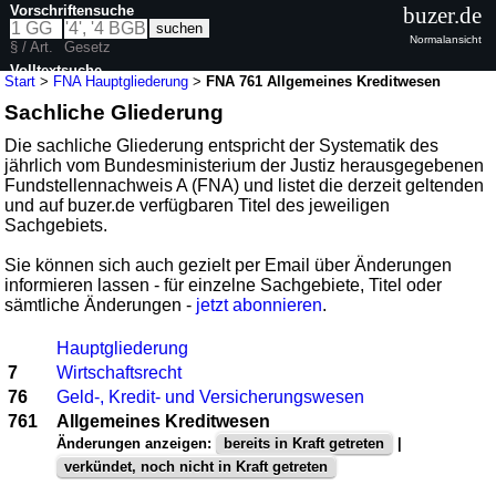
Vorschriftensuche
buzer.de
Normalansicht
§ / Art.
Gesetz
Volltextsuche
Start
>
FNA Hauptgliederung
>
FNA 761 Allgemeines Kreditwesen
Sachliche Gliederung
Die sachliche Gliederung entspricht der Systematik des
jährlich vom Bundesministerium der Justiz herausgegebenen
Fundstellennachweis A (FNA) und listet die derzeit geltenden
und auf buzer.de verfügbaren Titel des jeweiligen
Sachgebiets.
Sie können sich auch gezielt per Email über Änderungen
informieren lassen - für einzelne Sachgebiete, Titel oder
sämtliche Änderungen -
jetzt abonnieren
.
Hauptgliederung
7
Wirtschaftsrecht
76
Geld-, Kredit- und Versicherungswesen
761
Allgemeines Kreditwesen
Änderungen anzeigen:
bereits in Kraft getreten
|
verkündet, noch nicht in Kraft getreten