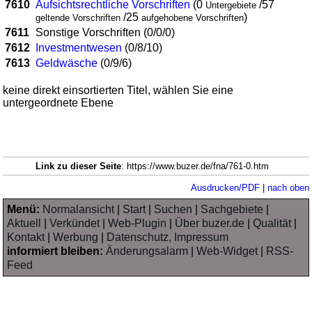
7610
Aufsichtsrechtliche Vorschriften
(0
/57
Untergebiete
/25
)
geltende Vorschriften
aufgehobene Vorschriften
7611
Sonstige Vorschriften (0/0/0)
7612
Investmentwesen
(0/8/10)
7613
Geldwäsche
(0/9/6)
keine direkt einsortierten Titel, wählen Sie eine
untergeordnete Ebene
Link zu dieser Seite
: https://www.buzer.de/fna/761-0.htm
Ausdrucken/PDF
|
nach oben
Menü:
Normalansicht
|
Start
|
Suchen
|
Sachgebiete
|
Aktuell
|
Verkündet
|
Web-Plugin
|
Über buzer.de
|
Qualität
|
Kontakt
|
Werbung
|
Datenschutz, Impressum
informiert bleiben:
Änderungsalarm
|
Web-Widget
|
RSS-
Feed