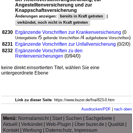
Angestelltenversicherung und zur
Knappschaftsversicherung
Änderungen anzeigen:
bereits in Kraft getreten
|
verkündet, noch nicht in Kraft getreten
8230
Ergänzende Vorschriften zur Krankenversicherung
(0
/5
/4
)
Untergebiete
geltende Vorschriften
aufgehobene Vorschriften
8231
Ergänzende Vorschriften zur Unfallversicherung
(0/2/0)
8232
Ergänzende Vorschriften zu den
Rentenversicherungen
(0/94/0)
keine direkt einsortierten Titel, wählen Sie eine
untergeordnete Ebene
Link zu dieser Seite
: https://www.buzer.de/fna/823-0.htm
Ausdrucken/PDF
|
nach oben
Menü:
Normalansicht
|
Start
|
Suchen
|
Sachgebiete
|
Aktuell
|
Verkündet
|
Web-Plugin
|
Über buzer.de
|
Qualität
|
Kontakt
|
Werbung
|
Datenschutz, Impressum