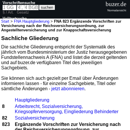
Vorschriftensuche
buzer.de
Normalansicht
§ / Art.
Gesetz
Volltextsuche
Start
>
FNA Hauptgliederung
>
FNA 823 Ergänzende Vorschriften zur
Versicherung nach der Reichsversicherungsordnung, zur
Angestelltenversicherung und zur Knappschaftsversicherung
Sachliche Gliederung
Die sachliche Gliederung entspricht der Systematik des
jährlich vom Bundesministerium der Justiz herausgegebenen
Fundstellennachweis A (FNA) und listet die derzeit geltenden
und auf buzer.de verfügbaren Titel des jeweiligen
Sachgebiets.
Sie können sich auch gezielt per Email über Änderungen
informieren lassen - für einzelne Sachgebiete, Titel oder
sämtliche Änderungen -
jetzt abonnieren
.
Hauptgliederung
8
Arbeitsrecht, Sozialversicherung,
Kriegsopferversorgung, Eingliederung Behinderter
82
Sozialversicherung
823
Ergänzende Vorschriften zur Versicherung nach
der Reichsversicherungsordnung, zur