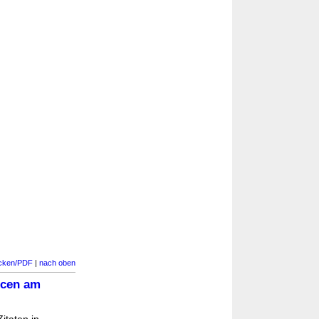
cken/PDF
|
nach oben
ncen am