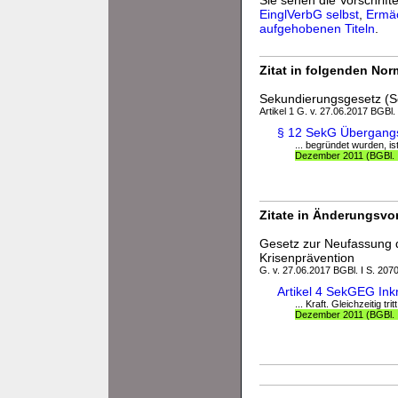
Sie sehen die Vorschrifte
EinglVerbG selbst
,
Ermä
aufgehobenen Titeln
.
Zitat in folgenden No
Sekundierungsgesetz (
Artikel 1 G. v. 27.06.2017 BGBl. 
§ 12 SekG Übergangs
... begründet wurden, i
Dezember 2011 (BGBl. I
Zitate in Änderungsvor
Gesetz zur Neufassung 
Krisenprävention
G. v. 27.06.2017 BGBl. I S. 207
Artikel 4 SekGEG Inkr
... Kraft. Gleichzeitig 
Dezember 2011 (BGBl. I