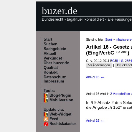
buzer.de
Bundesrecht - tagaktuell konsolidiert - alle Fassunge
Start
Sie sind hier:
Start
>
Inhaltsverz
Suchen
Artikel 16 - Geset
Sachgebiete
(EinglVerbG
k.a.Abk.
)
Aktuell
Verkündet
G. v. 20.12.2011
BGBl. I S. 2854
Über buzer.de
58 Änderungen
|
Drucksach
Qualität
Kontakt
←
Datenschutz
Artikel 15
Impressum
Tools:
Artikel 16 wird in
2 Vorschriften z
Blog-Plugin
Mobilversion
In §
9
Absatz 2 des
Seku
die Angabe „§ 152" erset
Update via:
Web-Widget
Feed
←
Artikel 15
Rechtskataster