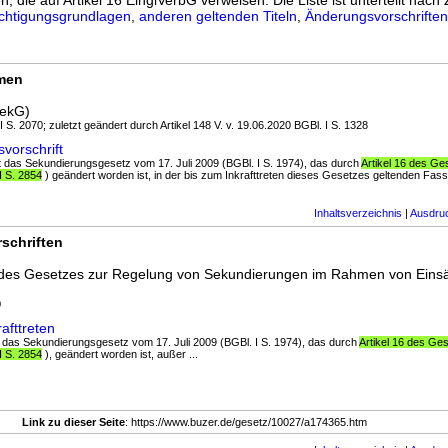
n, die auf Artikel 16 EinglVerbG verweisen. Die Liste ist unterteilt nach 
chtigungsgrundlagen
,
anderen geltenden Titeln
,
Änderungsvorschriften
rmen
SekG)
I S. 2070; zuletzt geändert durch Artikel 148 V. v. 19.06.2020 BGBl. I S. 1328
vorschrift
st das Sekundierungsgesetz vom 17. Juli 2009 (BGBl. I S. 1974), das durch
Artikel 16 des G
 S. 2854
) geändert worden ist, in der bis zum Inkrafttreten dieses Gesetzes geltenden Fassu
Inhaltsverzeichnis
|
Ausdru
schriften
des Gesetzes zur Regelung von Sekundierungen im Rahmen von Einsät
0
afttreten
tritt das Sekundierungsgesetz vom 17. Juli 2009 (BGBl. I S. 1974), das durch
Artikel 16 des Ge
 S. 2854
), geändert worden ist, außer ...
Link zu dieser Seite
: https://www.buzer.de/gesetz/10027/a174365.htm