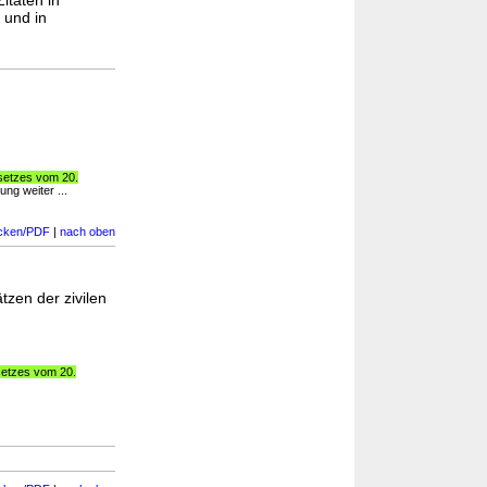
Zitaten in
und in
esetzes vom 20.
ng weiter ...
cken/PDF
|
nach oben
zen der zivilen
setzes vom 20.