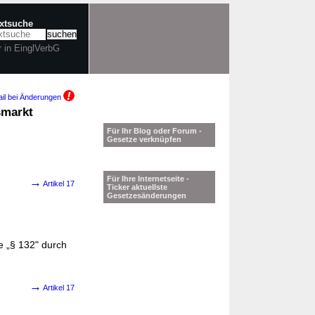
extsuche
r in EinglVerbG
il bei Änderungen
smarkt
Für Ihr Blog oder Forum -
Gesetze verknüpfen
Für Ihre Internetseite -
→
Artikel 17
Ticker aktuellste
Gesetzesänderungen
e „§ 132" durch
→
Artikel 17