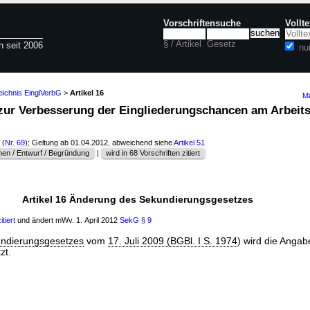
Vorschriftensuche
Vollt
§ / Artikel
Gesetz
n seit 2006
nu
eichnis EinglVerbG
>
Artikel 16
Ma
z zur Verbesserung der Eingliederungschancen am Arbeit
(
Nr. 69
); Geltung ab 01.04.2012, abweichend siehe
Artikel 51
en / Entwurf / Begründung
|
wird in 68 Vorschriften zitiert
Artikel 16 Änderung des Sekundierungsgesetzes
itiert
und ändert mWv. 1. April 2012
SekG
§ 9
ndierungsgesetzes
vom
17. Juli 2009 (BGBl. I S. 1974
) wird die Angab
zt.