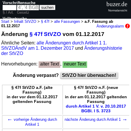
Vorschriftensuche
buzer.de
Normalansicht
§ / Art.
Gesetz
Volltextsuche
Start
>
Inhalt StVZO
>
§ 47f
>
alle Fassungen
>
a.F. Fassung ab
01.12.2017
Änderungsalarm
nur in StVZO
Änderung
§ 47f StVZO
vom 01.12.2017
Ähnliche Seiten:
alle Änderungen durch Artikel 1 1.
StVZOÄndV am 1. Dezember 2017
und
Änderungshistorie
der StVZO
Hervorhebungen:
alter Text
,
neuer Text
Änderung verpasst?
StVZO hier überwachen!
§ 47f StVZO a.F. (alte
§ 47f StVZO n.F. (neue
Fassung)
Fassung)
in der vor dem 01.12.2017
in der am 01.12.2017 geltenden
geltenden Fassung
Fassung
durch Artikel 1 V. v. 20.10.2017
BGBl. I S. 3723
←
→
vorherige Änderung durch
nächste Änderung durch Artikel 1
Artikel 1