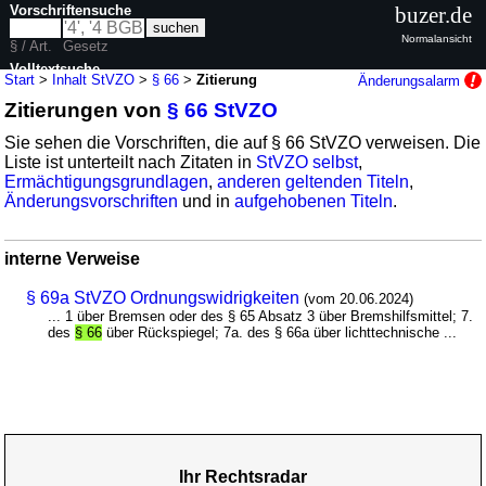
Vorschriftensuche
buzer.de
Normalansicht
§ / Art.
Gesetz
Volltextsuche
Start
>
Inhalt StVZO
>
§ 66
>
Zitierung
Änderungsalarm
Zitierungen von
§ 66 StVZO
nur in StVZO
Sie sehen die Vorschriften, die auf § 66 StVZO verweisen. Die
Liste ist unterteilt nach Zitaten in
StVZO selbst
,
Ermächtigungsgrundlagen
,
anderen geltenden Titeln
,
Änderungsvorschriften
und in
aufgehobenen Titeln
.
interne Verweise
§ 69a StVZO Ordnungswidrigkeiten
(vom 20.06.2024)
... 1 über Bremsen oder des § 65 Absatz 3 über Bremshilfsmittel; 7.
des
§ 66
über Rückspiegel; 7a. des § 66a über lichttechnische ...
Ihr Rechtsradar