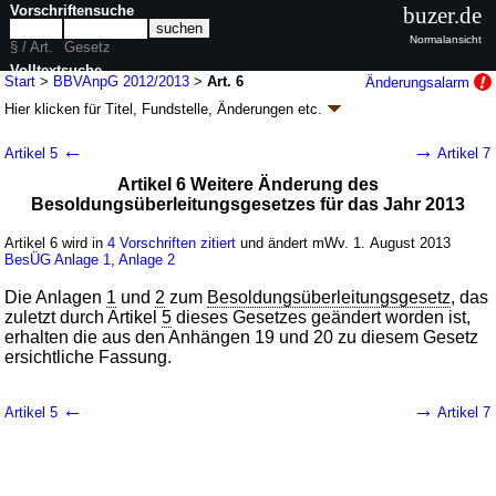
Vorschriftensuche
buzer.de
Normalansicht
§ / Art.
Gesetz
Volltextsuche
Start
>
BBVAnpG 2012/2013
>
Art. 6
Änderungsalarm
Hier klicken für
Titel, Fundstelle, Änderungen
etc.
nur in BBVAnpG 2012/2013
Artikel 6 - Bundesbesoldungs- und -
←
→
Artikel 5
Artikel 7
versorgungsanpassungsgesetz 2012/2013
Artikel 6 Weitere Änderung des
(BBVAnpG 2012/2013)
Besoldungsüberleitungsgesetzes für das Jahr 2013
G. v. 15.08.2012
BGBl. I S. 1670
(
Nr. 37
); Geltung ab 01.03.2012,
abweichend siehe
Artikel 15
Artikel 6 wird in
4 Vorschriften zitiert
und ändert mWv. 1. August 2013
13 Änderungen
|
Drucksachen / Entwurf / Begründung
|
BesÜG
Anlage 1
,
Anlage 2
wird in 7 Vorschriften zitiert
Die Anlagen
1
und
2
zum
Besoldungsüberleitungsgesetz
, das
zuletzt durch Artikel
5
dieses Gesetzes geändert worden ist,
erhalten die aus den Anhängen 19 und 20 zu diesem Gesetz
ersichtliche Fassung.
←
→
Artikel 5
Artikel 7