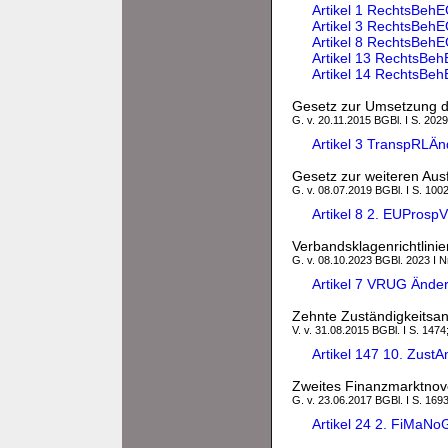
Artikel 1 RechtsBehE
Artikel 3 RechtsBeh
Artikel 8 RechtsBeh
Artikel 13 RechtsBe
Artikel 14 RechtsBe
Gesetz zur Umsetzung de
G. v. 20.11.2015 BGBl. I S. 2029
Artikel 3 TranspRLÄ
Gesetz zur weiteren Au
G. v. 08.07.2019 BGBl. I S. 100
Artikel 8 2. EUPros
Verbandsklagenrichtlin
G. v. 08.10.2023 BGBl. 2023 I N
Artikel 7 VRUG Ände
Zehnte Zuständigkeits
V. v. 31.08.2015 BGBl. I S. 1474
Artikel 147 10. Zust
Zweites Finanzmarktnov
G. v. 23.06.2017 BGBl. I S. 1693
Artikel 24 2. FiMaN