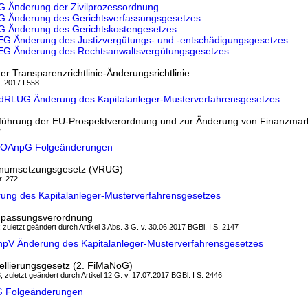
G Änderung der Zivilprozessordnung
EG Änderung des Gerichtsverfassungsgesetzes
EG Änderung des Gerichtskostengesetzes
hEG Änderung des Justizvergütungs- und -entschädigungsgesetzes
hEG Änderung des Rechtsanwaltsvergütungsgesetzes
r Transparenzrichtlinie-Änderungsrichtlinie
, 2017 I 558
ndRLUG Änderung des Kapitalanleger-Musterverfahrensgesetzes
sführung der EU-Prospektverordnung und zur Änderung von Finanzmar
2
pVOAnpG Folgeänderungen
ienumsetzungsgesetz (VRUG)
r. 272
rung des Kapitalanleger-Musterverfahrensgesetzes
anpassungsverordnung
; zuletzt geändert durch Artikel 3 Abs. 3 G. v. 30.06.2017 BGBl. I S. 2147
AnpV Änderung des Kapitalanleger-Musterverfahrensgesetzes
ellierungsgesetz (2. FiMaNoG)
; zuletzt geändert durch Artikel 12 G. v. 17.07.2017 BGBl. I S. 2446
oG Folgeänderungen