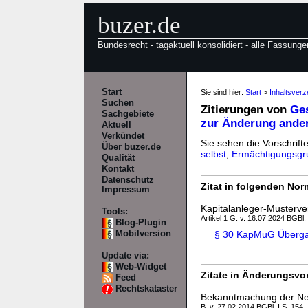
buzer.de
Bundesrecht - tagaktuell konsolidiert - alle Fassunge
Start
Sie sind hier:
Start
>
Inhaltsver
Suchen
Zitierungen von
Ges
Sachgebiete
zur Änderung ander
Aktuell
Verkündet
Sie sehen die Vorschrift
Über buzer.de
selbst
,
Ermächtigungsgr
Qualität
Kontakt
Datenschutz
Zitat in folgenden No
Impressum
Kapitalanleger-Musterv
Tools:
Artikel 1 G. v. 16.07.2024 BGBl.
Blog-Plugin
Mobilversion
§ 30 KapMuG Übergan
Update via:
Web-Widget
Zitate in Änderungsvor
Feed
Rechtskataster
Bekanntmachung der Ne
B. v. 27.02.2014 BGBl. I S. 154