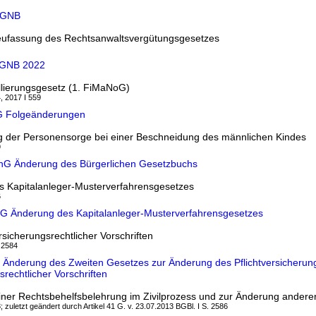
KGNB
ufassung des Rechtsanwaltsvergütungsgesetzes
GNB 2022
llierungsgesetz (1. FiMaNoG)
, 2017 I 559
oG Folgeänderungen
 der Personensorge bei einer Beschneidung des männlichen Kindes
9
hnG Änderung des Bürgerlichen Gesetzbuchs
s Kapitalanleger-Musterverfahrensgesetzes
6
G Änderung des Kapitalanleger-Musterverfahrensgesetzes
sicherungsrechtlicher Vorschriften
, 2584
 Änderung des Zweiten Gesetzes zur Änderung des Pflichtversicherun
rechtlicher Vorschriften
iner Rechtsbehelfsbelehrung im Zivilprozess und zur Änderung anderer
; zuletzt geändert durch Artikel 41 G. v. 23.07.2013 BGBl. I S. 2586