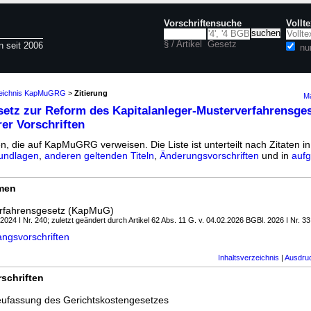
Vorschriftensuche
Vollt
§ / Artikel
Gesetz
n seit 2006
nu
zeichnis KapMuGRG
>
Zitierung
Ma
etz zur Reform des Kapitalanleger-Musterverfahrensge
er Vorschriften
en, die auf KapMuGRG verweisen. Die Liste ist unterteilt nach Zitaten i
undlagen
,
anderen geltenden Titeln
,
Änderungsvorschriften
und in
aufg
rmen
erfahrensgesetz (KapMuG)
 2024 I Nr. 240; zuletzt geändert durch Artikel 62 Abs. 11 G. v. 04.02.2026 BGBl. 2026 I Nr. 33
gsvorschriften
Inhaltsverzeichnis
|
Ausdru
schriften
ufassung des Gerichtskostengesetzes