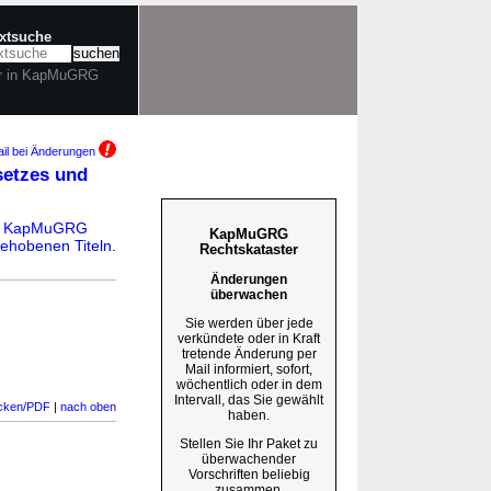
extsuche
r in KapMuGRG
il bei Änderungen
setzes und
n
KapMuGRG
KapMuGRG
ehobenen Titeln
.
Rechtskataster
Änderungen
überwachen
Sie werden über jede
verkündete oder in Kraft
tretende Änderung per
Mail informiert, sofort,
wöchentlich oder in dem
Intervall, das Sie gewählt
cken/PDF
|
nach oben
haben.
Stellen Sie Ihr Paket zu
überwachender
Vorschriften beliebig
zusammen.