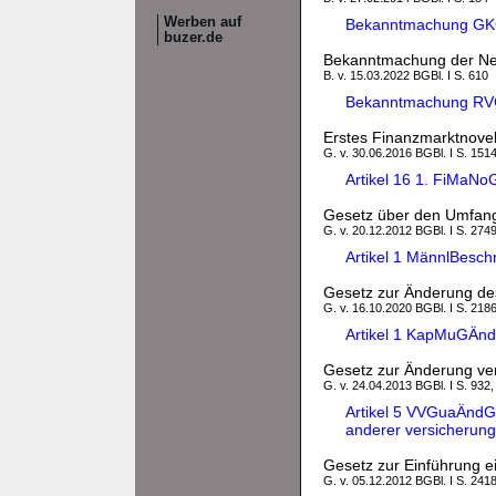
Werben auf
Bekanntmachung G
buzer.de
Bekanntmachung der Ne
B. v. 15.03.2022 BGBl. I S. 610
Bekanntmachung RV
Erstes Finanzmarktnove
G. v. 30.06.2016 BGBl. I S. 1514
Artikel 16 1. FiMaN
Gesetz über den Umfang
G. v. 20.12.2012 BGBl. I S. 274
Artikel 1 MännlBesc
Gesetz zur Änderung de
G. v. 16.10.2020 BGBl. I S. 218
Artikel 1 KapMuGÄnd
Gesetz zur Änderung ver
G. v. 24.04.2013 BGBl. I S. 932
Artikel 5 VVGuaÄndG
anderer versicherungs
Gesetz zur Einführung e
G. v. 05.12.2012 BGBl. I S. 2418