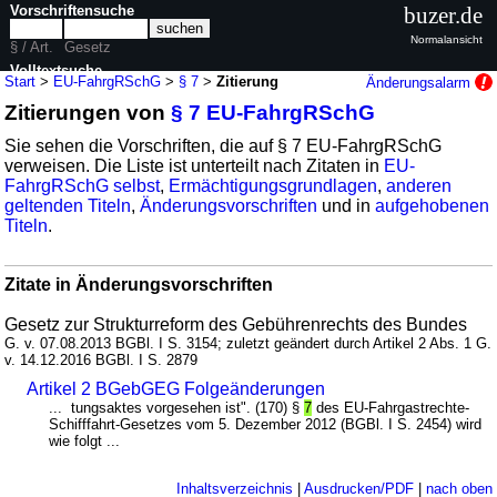
Vorschriftensuche
buzer.de
Normalansicht
§ / Art.
Gesetz
Volltextsuche
Start
>
EU-FahrgRSchG
>
§ 7
>
Zitierung
Änderungsalarm
Zitierungen von
§ 7 EU-FahrgRSchG
nur in EU-FahrgRSchG
Sie sehen die Vorschriften, die auf § 7 EU-FahrgRSchG
verweisen. Die Liste ist unterteilt nach Zitaten in
EU-
FahrgRSchG selbst
,
Ermächtigungsgrundlagen
,
anderen
geltenden Titeln
,
Änderungsvorschriften
und in
aufgehobenen
Titeln
.
Zitate in Änderungsvorschriften
Gesetz zur Strukturreform des Gebührenrechts des Bundes
G. v. 07.08.2013 BGBl. I S. 3154; zuletzt geändert durch Artikel 2 Abs. 1 G.
v. 14.12.2016 BGBl. I S. 2879
Artikel 2 BGebGEG Folgeänderungen
... tungsaktes vorgesehen ist". (170) §
7
des EU-Fahrgastrechte-
Schifffahrt-Gesetzes vom 5. Dezember 2012 (BGBl. I S. 2454) wird
wie folgt ...
Inhaltsverzeichnis
|
Ausdrucken/PDF
|
nach oben