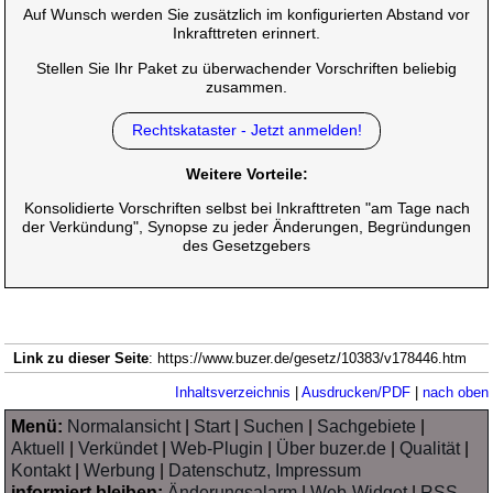
Auf Wunsch werden Sie zusätzlich im konfigurierten Abstand vor
Inkrafttreten erinnert.
Stellen Sie Ihr Paket zu überwachender Vorschriften beliebig
zusammen.
Rechtskataster - Jetzt anmelden!
Weitere Vorteile:
Konsolidierte Vorschriften selbst bei Inkrafttreten "am Tage nach
der Verkündung", Synopse zu jeder Änderungen, Begründungen
des Gesetzgebers
Link zu dieser Seite
: https://www.buzer.de/gesetz/10383/v178446.htm
Inhaltsverzeichnis
|
Ausdrucken/PDF
|
nach oben
Menü:
Normalansicht
|
Start
|
Suchen
|
Sachgebiete
|
Aktuell
|
Verkündet
|
Web-Plugin
|
Über buzer.de
|
Qualität
|
Kontakt
|
Werbung
|
Datenschutz, Impressum
informiert bleiben:
Änderungsalarm
|
Web-Widget
|
RSS-