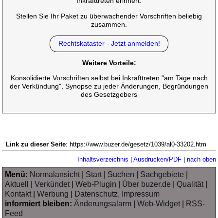
Inkrafttreten erinnert.
Stellen Sie Ihr Paket zu überwachender Vorschriften beliebig
zusammen.
Rechtskataster - Jetzt anmelden!
Weitere Vorteile:
Konsolidierte Vorschriften selbst bei Inkrafttreten "am Tage nach
der Verkündung", Synopse zu jeder Änderungen, Begründungen
des Gesetzgebers
Link zu dieser Seite
: https://www.buzer.de/gesetz/1039/al0-33202.htm
Inhaltsverzeichnis
|
Ausdrucken/PDF
|
nach oben
Menü:
Normalansicht
|
Start
|
Suchen
|
Sachgebiete
|
Aktuell
|
Verkündet
|
Web-Plugin
|
Über buzer.de
|
Qualität
|
Kontakt
|
Werbung
|
Datenschutz, Impressum
informiert bleiben:
Änderungsalarm
|
Web-Widget
|
RSS-
Feed