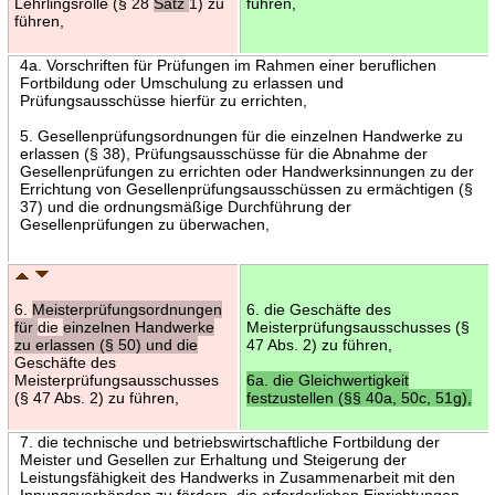
Lehrlingsrolle (§ 28
Satz
1) zu
führen,
führen,
4a. Vorschriften für Prüfungen im Rahmen einer beruflichen
Fortbildung oder Umschulung zu erlassen und
Prüfungsausschüsse hierfür zu errichten,
5. Gesellenprüfungsordnungen für die einzelnen Handwerke zu
erlassen (§ 38), Prüfungsausschüsse für die Abnahme der
Gesellenprüfungen zu errichten oder Handwerksinnungen zu der
Errichtung von Gesellenprüfungsausschüssen zu ermächtigen (§
37) und die ordnungsmäßige Durchführung der
Gesellenprüfungen zu überwachen,
6.
Meisterprüfungsordnungen
6. die Geschäfte des
für
die
einzelnen Handwerke
Meisterprüfungsausschusses (§
zu erlassen (§ 50) und die
47 Abs. 2) zu führen,
Geschäfte des
Meisterprüfungsausschusses
6a. die Gleichwertigkeit
(§ 47 Abs. 2) zu führen,
festzustellen (§§ 40a, 50c, 51g),
7. die technische und betriebswirtschaftliche Fortbildung der
Meister und Gesellen zur Erhaltung und Steigerung der
Leistungsfähigkeit des Handwerks in Zusammenarbeit mit den
Innungsverbänden zu fördern, die erforderlichen Einrichtungen