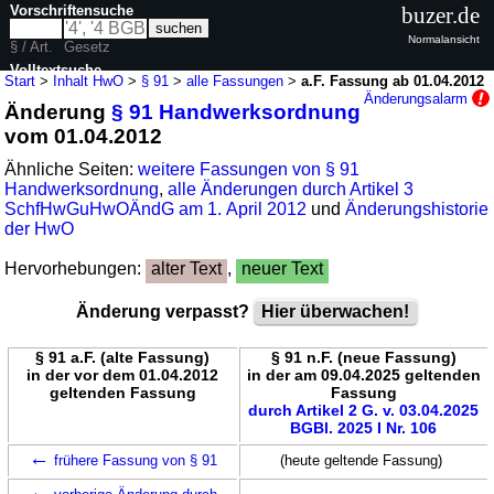
Vorschriftensuche
buzer.de
Normalansicht
§ / Art.
Gesetz
Volltextsuche
Start
>
Inhalt HwO
>
§ 91
>
alle Fassungen
>
a.F. Fassung ab 01.04.2012
Änderungsalarm
Änderung
§ 91 Handwerksordnung
nur in HwO
vom 01.04.2012
Ähnliche Seiten:
weitere Fassungen von § 91
Handwerksordnung
,
alle Änderungen durch Artikel 3
SchfHwGuHwOÄndG am 1. April 2012
und
Änderungshistorie
der HwO
Hervorhebungen:
alter Text
,
neuer Text
Änderung verpasst?
Hier überwachen!
§ 91 a.F. (alte Fassung)
§ 91 n.F. (neue Fassung)
in der vor dem 01.04.2012
in der am 09.04.2025 geltenden
geltenden Fassung
Fassung
durch Artikel 2 G. v. 03.04.2025
BGBl. 2025 I Nr. 106
←
frühere Fassung von § 91
(heute geltende Fassung)
←