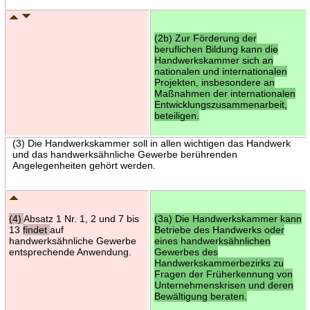
(2b) Zur Förderung der
beruflichen Bildung kann die
Handwerkskammer sich an
nationalen und internationalen
Projekten, insbesondere an
Maßnahmen der internationalen
Entwicklungszusammenarbeit,
beteiligen.
(3) Die Handwerkskammer soll in allen wichtigen das Handwerk
und das handwerksähnliche Gewerbe berührenden
Angelegenheiten gehört werden.
(4)
Absatz 1 Nr. 1, 2 und 7 bis
(3a) Die Handwerkskammer kann
13
findet
auf
Betriebe des Handwerks oder
handwerksähnliche Gewerbe
eines handwerksähnlichen
entsprechende Anwendung.
Gewerbes des
Handwerkskammerbezirks zu
Fragen der Früherkennung von
Unternehmenskrisen und deren
Bewältigung beraten.