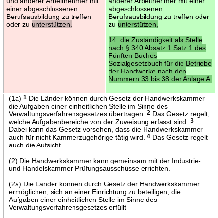
und anderer Arbeitnehmer mit
anderer Arbeitnehmer mit einer
einer abgeschlossenen
abgeschlossenen
Berufsausbildung zu treffen
Berufsausbildung zu treffen oder
oder zu
unterstützen.
zu
unterstützen,
14. die Zuständigkeit als Stelle
nach § 340 Absatz 1 Satz 1 des
Fünften Buches
Sozialgesetzbuch für die Betriebe
der Handwerke nach den
Nummern 33 bis 38 der Anlage A.
(1a)
1
Die Länder können durch Gesetz der Handwerkskammer
die Aufgaben einer einheitlichen Stelle im Sinne des
Verwaltungsverfahrensgesetzes übertragen.
2
Das Gesetz regelt,
welche Aufgabenbereiche von der Zuweisung erfasst sind.
3
Dabei kann das Gesetz vorsehen, dass die Handwerkskammer
auch für nicht Kammerzugehörige tätig wird.
4
Das Gesetz regelt
auch die Aufsicht.
(2) Die Handwerkskammer kann gemeinsam mit der Industrie-
und Handelskammer Prüfungsausschüsse errichten.
(2a) Die Länder können durch Gesetz der Handwerkskammer
ermöglichen, sich an einer Einrichtung zu beteiligen, die
Aufgaben einer einheitlichen Stelle im Sinne des
Verwaltungsverfahrensgesetzes erfüllt.