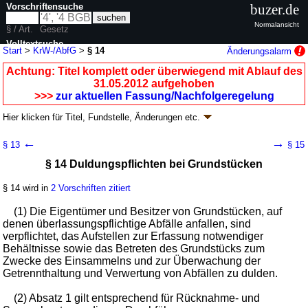
Vorschriftensuche
buzer.de
Normalansicht
§ / Art.
Gesetz
Volltextsuche
Start
>
KrW-/AbfG
>
§ 14
Änderungsalarm
nur in KrW-/AbfG
Achtung: Titel komplett oder überwiegend mit Ablauf des
31.05.2012 aufgehoben
>>>
zur aktuellen Fassung/Nachfolgeregelung
Hier klicken für
Titel, Fundstelle, Änderungen
etc.
§ 14 - Kreislaufwirtschafts- und Abfallgesetz
←
→
§ 13
§ 15
(KrW-/AbfG)
§ 14 Duldungspflichten bei Grundstücken
Artikel 1 G. v. 27.09.1994
BGBl. I S. 2705
; aufgehoben durch
Artikel 6
Abs.
1 G. v. 24.02.2012
BGBl. I S. 212
§ 14 wird in
2 Vorschriften zitiert
Geltung ab 06.10.1996; FNA: 2129-27-2
Umweltschutz
11 weitere Fassungen
|
Drucksachen / Entwurf / Begründung
|
(1) Die Eigentümer und Besitzer von Grundstücken, auf
wird in 150 Vorschriften zitiert
denen überlassungspflichtige Abfälle anfallen, sind
verpflichtet, das Aufstellen zur Erfassung notwendiger
Zweiter Teil Grundsätze und Pflichten der Erzeuger und
Behältnisse sowie das Betreten des Grundstücks zum
Besitzer von Abfällen sowie der Entsorgungsträger
Zwecke des Einsammelns und zur Überwachung der
Getrennthaltung und Verwertung von Abfällen zu dulden.
(2) Absatz 1 gilt entsprechend für Rücknahme- und