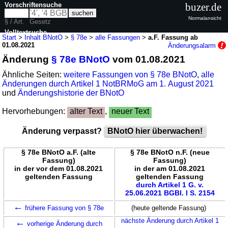
Vorschriftensuche
buzer.de
Normalansicht
§ / Art.
Gesetz
Volltextsuche
Start
>
Inhalt BNotO
>
§ 78e
>
alle Fassungen
>
a.F. Fassung ab
01.08.2021
Änderungsalarm
nur in BNotO
Änderung
§ 78e BNotO
vom 01.08.2021
Ähnliche Seiten:
weitere Fassungen von § 78e BNotO
,
alle
Änderungen durch Artikel 1 NotBRMoG am 1. August 2021
und
Änderungshistorie der BNotO
Hervorhebungen:
alter Text
,
neuer Text
Änderung verpasst?
BNotO hier überwachen!
§ 78e BNotO a.F. (alte
§ 78e BNotO n.F. (neue
Fassung)
Fassung)
in der vor dem 01.08.2021
in der am 01.08.2021
geltenden Fassung
geltenden Fassung
durch Artikel 1 G. v.
25.06.2021 BGBl. I S. 2154
←
frühere Fassung von § 78e
(heute geltende Fassung)
←
nächste Änderung durch Artikel 1
vorherige Änderung durch