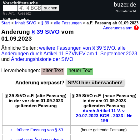
Vorschriftensuche
buzer.de
Normalansicht
§ / Art.
Gesetz
Volltextsuche
Start
>
Inhalt StVO
>
§ 39
>
alle Fassungen
>
a.F. Fassung ab 01.09.2023
Änderungsalarm
Änderung
§ 39 StVO
vom
nur in StVO
01.09.2023
Ähnliche Seiten:
weitere Fassungen von § 39 StVO
,
alle
Änderungen durch Artikel 11 FZVNEV am 1. September 2023
und
Änderungshistorie der StVO
Hervorhebungen:
alter Text
,
neuer Text
Änderung verpasst?
StVO hier überwachen!
§ 39 StVO a.F. (alte Fassung)
§ 39 StVO n.F. (neue Fassung)
in der vor dem 01.09.2023
in der am 01.09.2023
geltenden Fassung
geltenden Fassung
durch Artikel 11 V. v.
20.07.2023 BGBl. 2023 I Nr.
199
←
frühere Fassung von § 39
(heute geltende Fassung)
←
vorherige Änderung durch