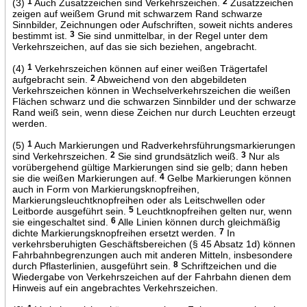
(3)
1
Auch Zusatzzeichen sind Verkehrszeichen.
2
Zusatzzeichen
zeigen auf weißem Grund mit schwarzem Rand schwarze
Sinnbilder, Zeichnungen oder Aufschriften, soweit nichts anderes
bestimmt ist.
3
Sie sind unmittelbar, in der Regel unter dem
Verkehrszeichen, auf das sie sich beziehen, angebracht.
(4)
1
Verkehrszeichen können auf einer weißen Trägertafel
aufgebracht sein.
2
Abweichend von den abgebildeten
Verkehrszeichen können in Wechselverkehrszeichen die weißen
Flächen schwarz und die schwarzen Sinnbilder und der schwarze
Rand weiß sein, wenn diese Zeichen nur durch Leuchten erzeugt
werden.
(5)
1
Auch Markierungen und Radverkehrsführungsmarkierungen
sind Verkehrszeichen.
2
Sie sind grundsätzlich weiß.
3
Nur als
vorübergehend gültige Markierungen sind sie gelb; dann heben
sie die weißen Markierungen auf.
4
Gelbe Markierungen können
auch in Form von Markierungsknopfreihen,
Markierungsleuchtknopfreihen oder als Leitschwellen oder
Leitborde ausgeführt sein.
5
Leuchtknopfreihen gelten nur, wenn
sie eingeschaltet sind.
6
Alle Linien können durch gleichmäßig
dichte Markierungsknopfreihen ersetzt werden.
7
In
verkehrsberuhigten Geschäftsbereichen (§ 45 Absatz 1d) können
Fahrbahnbegrenzungen auch mit anderen Mitteln, insbesondere
durch Pflasterlinien, ausgeführt sein.
8
Schriftzeichen und die
Wiedergabe von Verkehrszeichen auf der Fahrbahn dienen dem
Hinweis auf ein angebrachtes Verkehrszeichen.