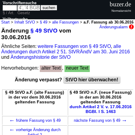
Vorschriftensuche
buzer.de
Normalansicht
§ / Art.
Gesetz
Volltextsuche
Start
>
Inhalt StVO
>
§ 49
>
alle Fassungen
>
a.F. Fassung ab 30.06.2016
Änderungsalarm
Änderung
§ 49 StVO
vom
nur in StVO
30.06.2016
Ähnliche Seiten:
weitere Fassungen von § 49 StVO
,
alle
Änderungen durch Artikel 2 51. StVRÄndV am 30. Juni 2016
und
Änderungshistorie der StVO
Hervorhebungen:
alter Text
,
neuer Text
Änderung verpasst?
StVO hier überwachen!
§ 49 StVO a.F. (alte Fassung)
§ 49 StVO n.F. (neue Fassung)
in der vor dem 30.06.2016
in der am 30.06.2016
geltenden Fassung
geltenden Fassung
durch Artikel 2 V. v. 17.06.2016
BGBl. I S. 1463
←
→
frühere Fassung von § 49
nächste Fassung von § 49
←
vorherige Änderung durch
Artikel 2