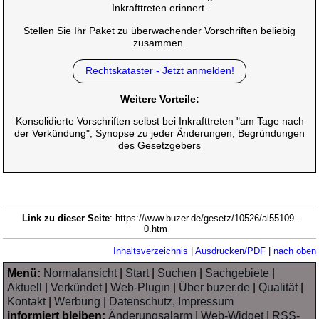
Inkrafttreten erinnert.
Stellen Sie Ihr Paket zu überwachender Vorschriften beliebig
zusammen.
Rechtskataster - Jetzt anmelden!
Weitere Vorteile:
Konsolidierte Vorschriften selbst bei Inkrafttreten "am Tage nach
der Verkündung", Synopse zu jeder Änderungen, Begründungen
des Gesetzgebers
Link zu dieser Seite
: https://www.buzer.de/gesetz/10526/al55109-
0.htm
Inhaltsverzeichnis
|
Ausdrucken/PDF
|
nach oben
Menü:
Normalansicht
|
Start
|
Suchen
|
Sachgebiete
|
Aktuell
|
Verkündet
|
Web-Plugin
|
Über buzer.de
|
Qualität
|
Kontakt
|
Werbung
|
Datenschutz, Impressum
informiert bleiben:
Änderungsalarm
|
Web-Widget
|
RSS-