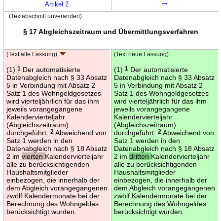
→
Artikel 2
(Textabschnitt unverändert)
§ 17 Abgleichszeitraum und Übermittlungsverfahren
(Text alte Fassung)
(Text neue Fassung)
(1)
1
Der automatisierte
(1)
1
Der automatisierte
Datenabgleich nach § 33 Absatz
Datenabgleich nach § 33 Absatz
5 in Verbindung mit Absatz 2
5 in Verbindung mit Absatz 2
Satz 1 des Wohngeldgesetzes
Satz 1 des Wohngeldgesetzes
wird vierteljährlich für das ihm
wird vierteljährlich für das ihm
jeweils vorangegangene
jeweils vorangegangene
Kalendervierteljahr
Kalendervierteljahr
(Abgleichszeitraum)
(Abgleichszeitraum)
durchgeführt.
2
Abweichend von
durchgeführt.
2
Abweichend von
Satz 1 werden in den
Satz 1 werden in den
Datenabgleich nach § 18 Absatz
Datenabgleich nach § 18 Absatz
2 im
vierten
Kalendervierteljahr
2 im
dritten
Kalendervierteljahr
alle zu berücksichtigenden
alle zu berücksichtigenden
Haushaltsmitglieder
Haushaltsmitglieder
einbezogen, die innerhalb der
einbezogen, die innerhalb der
dem Abgleich vorangegangenen
dem Abgleich vorangegangenen
zwölf Kalendermonate bei der
zwölf Kalendermonate bei der
Berechnung des Wohngeldes
Berechnung des Wohngeldes
berücksichtigt wurden.
berücksichtigt wurden.