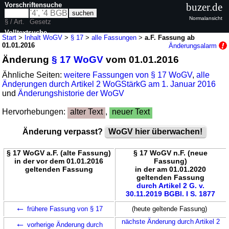
Vorschriftensuche
buzer.de
Normalansicht
§ / Art.
Gesetz
Volltextsuche
Start
>
Inhalt WoGV
>
§ 17
>
alle Fassungen
>
a.F. Fassung ab
01.01.2016
Änderungsalarm
nur in WoGV
Änderung
§ 17 WoGV
vom 01.01.2016
Ähnliche Seiten:
weitere Fassungen von § 17 WoGV
,
alle
Änderungen durch Artikel 2 WoGStärkG am 1. Januar 2016
und
Änderungshistorie der WoGV
Hervorhebungen:
alter Text
,
neuer Text
Änderung verpasst?
WoGV hier überwachen!
§ 17 WoGV a.F. (alte Fassung)
§ 17 WoGV n.F. (neue
in der vor dem 01.01.2016
Fassung)
geltenden Fassung
in der am 01.01.2020
geltenden Fassung
durch Artikel 2 G. v.
30.11.2019 BGBl. I S. 1877
←
frühere Fassung von § 17
(heute geltende Fassung)
←
nächste Änderung durch Artikel 2
vorherige Änderung durch