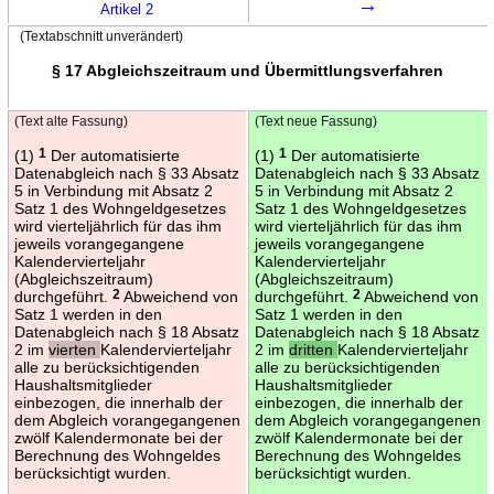
→
Artikel 2
(Textabschnitt unverändert)
§ 17 Abgleichszeitraum und Übermittlungsverfahren
(Text alte Fassung)
(Text neue Fassung)
(1)
1
Der automatisierte
(1)
1
Der automatisierte
Datenabgleich nach § 33 Absatz
Datenabgleich nach § 33 Absatz
5 in Verbindung mit Absatz 2
5 in Verbindung mit Absatz 2
Satz 1 des Wohngeldgesetzes
Satz 1 des Wohngeldgesetzes
wird vierteljährlich für das ihm
wird vierteljährlich für das ihm
jeweils vorangegangene
jeweils vorangegangene
Kalendervierteljahr
Kalendervierteljahr
(Abgleichszeitraum)
(Abgleichszeitraum)
durchgeführt.
2
Abweichend von
durchgeführt.
2
Abweichend von
Satz 1 werden in den
Satz 1 werden in den
Datenabgleich nach § 18 Absatz
Datenabgleich nach § 18 Absatz
2 im
vierten
Kalendervierteljahr
2 im
dritten
Kalendervierteljahr
alle zu berücksichtigenden
alle zu berücksichtigenden
Haushaltsmitglieder
Haushaltsmitglieder
einbezogen, die innerhalb der
einbezogen, die innerhalb der
dem Abgleich vorangegangenen
dem Abgleich vorangegangenen
zwölf Kalendermonate bei der
zwölf Kalendermonate bei der
Berechnung des Wohngeldes
Berechnung des Wohngeldes
berücksichtigt wurden.
berücksichtigt wurden.