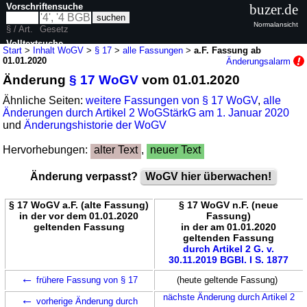
Vorschriftensuche
buzer.de
Normalansicht
§ / Art.
Gesetz
Volltextsuche
Start
>
Inhalt WoGV
>
§ 17
>
alle Fassungen
>
a.F. Fassung ab
01.01.2020
Änderungsalarm
nur in WoGV
Änderung
§ 17 WoGV
vom 01.01.2020
Ähnliche Seiten:
weitere Fassungen von § 17 WoGV
,
alle
Änderungen durch Artikel 2 WoGStärkG am 1. Januar 2020
und
Änderungshistorie der WoGV
Hervorhebungen:
alter Text
,
neuer Text
Änderung verpasst?
WoGV hier überwachen!
§ 17 WoGV a.F. (alte Fassung)
§ 17 WoGV n.F. (neue
in der vor dem 01.01.2020
Fassung)
geltenden Fassung
in der am 01.01.2020
geltenden Fassung
durch Artikel 2 G. v.
30.11.2019 BGBl. I S. 1877
←
frühere Fassung von § 17
(heute geltende Fassung)
←
nächste Änderung durch Artikel 2
vorherige Änderung durch