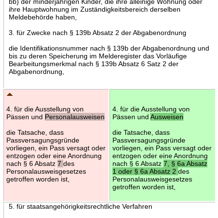
bb) der minderjährigen Kinder, die ihre alleinige Wohnung oder
ihre Hauptwohnung im Zuständigkeitsbereich derselben
Meldebehörde haben,
3. für Zwecke nach § 139b Absatz 2 der Abgabenordnung
die Identifikationsnummer nach § 139b der Abgabenordnung und
bis zu deren Speicherung im Melderegister das Vorläufige
Bearbeitungsmerkmal nach § 139b Absatz 6 Satz 2 der
Abgabenordnung,
4. für die Ausstellung von
4. für die Ausstellung von
Pässen und
Personalausweisen
Pässen und
Ausweisen
die Tatsache, dass
die Tatsache, dass
Passversagungsgründe
Passversagungsgründe
vorliegen, ein Pass versagt oder
vorliegen, ein Pass versagt oder
entzogen oder eine Anordnung
entzogen oder eine Anordnung
nach § 6 Absatz
7
des
nach § 6 Absatz
7, § 6a Absatz
Personalausweisgesetzes
1 oder § 6a Absatz 2
des
getroffen worden ist,
Personalausweisgesetzes
getroffen worden ist,
5. für staatsangehörigkeitsrechtliche Verfahren