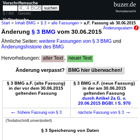
Vorschriftensuche
buzer.de
Normalansicht
§ / Art.
Gesetz
Volltextsuche
Start
>
Inhalt BMG
>
§ 3
>
alle Fassungen
>
a.F. Fassung ab 30.06.2015
Änderungsalarm
Änderung
§ 3 BMG
vom 30.06.2015
nur in BMG
Ähnliche Seiten:
weitere Fassungen von § 3 BMG
und
Änderungshistorie des BMG
Hervorhebungen:
alter Text
,
neuer Text
Änderung verpasst?
BMG hier überwachen!
§ 3 BMG a.F. (alte Fassung)
§ 3 BMG n.F. (neue Fassung)
in der vor dem 30.06.2015
in der am 30.06.2015
geltenden Fassung
geltenden Fassung
durch Artikel 2a G. v.
20.06.2015 BGBl. I S. 970
←
→
frühere Fassung von § 3
nächste Fassung von § 3
(Textabschnitt unverändert)
§ 3 Speicherung von Daten