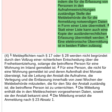
indem die für die Erfassung von
Personen in den
Aufnahmeeinrichtungen
zuständige Stelle der
Meldebehörde die für die
Anmeldung notwendigen Daten
in Form einer Liste übermittelt.
3
Statt einer Liste kann auch eine
Kopie der ausländerrechtlichen
Erfassung übermittelt werden.
4
Eine elektronische Übermittlung
ist in beiden Fällen zulässig.
(4)
1
Meldepflichten nach § 17 oder § 28 werden nicht begründet
durch den Vollzug einer richterlichen Entscheidung über die
Freiheitsentziehung, solange die betroffene Person für eine
Wohnung im Inland gemeldet ist.
2
Für eine Person, die nicht für
eine Wohnung gemeldet ist und deren Aufenthalt drei Monate
übersteigt, hat die Leitung der Anstalt die Aufnahme, die
Verlegung und die Entlassung innerhalb von zwei Wochen der
Meldebehörde mitzuteilen, die für den Sitz der Anstalt zuständig
ist; die betroffene Person ist zu unterrichten.
3
Die Mitteilung
enthält die in den Meldescheinen vorgesehenen Daten, soweit
sie der Anstalt bekannt sind.
4
Die Mitteilung ersetzt die
Anmeldung nach § 23 Absatz 1.