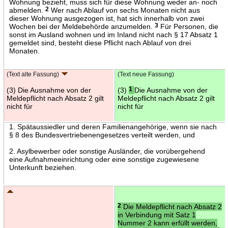
Wohnung bezieht, muss sich für diese Wohnung weder an- noch
abmelden.
2
Wer nach Ablauf von sechs Monaten nicht aus
dieser Wohnung ausgezogen ist, hat sich innerhalb von zwei
Wochen bei der Meldebehörde anzumelden.
3
Für Personen, die
sonst im Ausland wohnen und im Inland nicht nach § 17 Absatz 1
gemeldet sind, besteht diese Pflicht nach Ablauf von drei
Monaten.
(Text alte Fassung)
(Text neue Fassung)
(3) Die Ausnahme von der
(3)
1
Die Ausnahme von der
Meldepflicht nach Absatz 2 gilt
Meldepflicht nach Absatz 2 gilt
nicht für
nicht für
1. Spätaussiedler und deren Familienangehörige, wenn sie nach
§ 8 des Bundesvertriebenengesetzes verteilt werden, und
2. Asylbewerber oder sonstige Ausländer, die vorübergehend
eine Aufnahmeeinrichtung oder eine sonstige zugewiesene
Unterkunft beziehen.
2
Die Meldepflicht nach Absatz 2
in Verbindung mit Satz 1
Nummer 2 kann erfüllt werden,