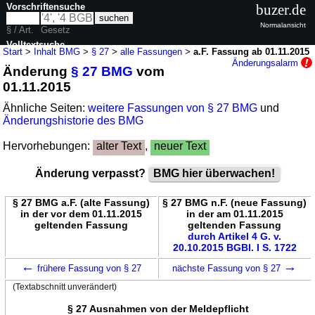
Vorschriftensuche
buzer.de
Normalansicht
§ / Art.
Gesetz
Volltextsuche
Start
>
Inhalt BMG
>
§ 27
>
alle Fassungen
>
a.F. Fassung ab 01.11.2015
Änderungsalarm
Änderung
§ 27 BMG
vom
nur in BMG
01.11.2015
Ähnliche Seiten:
weitere Fassungen von § 27 BMG
und
Änderungshistorie des BMG
Hervorhebungen:
alter Text
,
neuer Text
Änderung verpasst?
BMG hier überwachen!
§ 27 BMG a.F. (alte Fassung)
§ 27 BMG n.F. (neue Fassung)
in der vor dem 01.11.2015
in der am 01.11.2015
geltenden Fassung
geltenden Fassung
durch Artikel 4 G. v.
20.10.2015 BGBl. I S. 1722
←
→
frühere Fassung von § 27
nächste Fassung von § 27
(Textabschnitt unverändert)
§ 27 Ausnahmen von der Meldepflicht