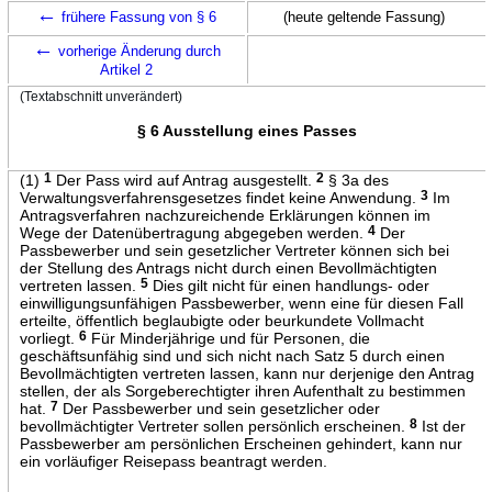
←
frühere Fassung von § 6
(heute geltende Fassung)
←
vorherige Änderung durch
Artikel 2
(Textabschnitt unverändert)
§ 6 Ausstellung eines Passes
(1)
1
Der Pass wird auf Antrag ausgestellt.
2
§ 3a des
Verwaltungsverfahrensgesetzes findet keine Anwendung.
3
Im
Antragsverfahren nachzureichende Erklärungen können im
Wege der Datenübertragung abgegeben werden.
4
Der
Passbewerber und sein gesetzlicher Vertreter können sich bei
der Stellung des Antrags nicht durch einen Bevollmächtigten
vertreten lassen.
5
Dies gilt nicht für einen handlungs- oder
einwilligungsunfähigen Passbewerber, wenn eine für diesen Fall
erteilte, öffentlich beglaubigte oder beurkundete Vollmacht
vorliegt.
6
Für Minderjährige und für Personen, die
geschäftsunfähig sind und sich nicht nach Satz 5 durch einen
Bevollmächtigten vertreten lassen, kann nur derjenige den Antrag
stellen, der als Sorgeberechtigter ihren Aufenthalt zu bestimmen
hat.
7
Der Passbewerber und sein gesetzlicher oder
bevollmächtigter Vertreter sollen persönlich erscheinen.
8
Ist der
Passbewerber am persönlichen Erscheinen gehindert, kann nur
ein vorläufiger Reisepass beantragt werden.