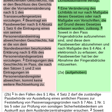
abweichenden Geschlechts, hat
Lichtbildaufnahme verfügt.
er den Beschluss des Gerichts
über die Vornamensänderung
4
Eine Veränderung des
nach § 1 des
Lichtbilds ist nur nach Maßgabe
Transsexuellengesetzes
dieses Gesetzes oder nach
vorzulegen.
2
Beantragt ein
Maßgabe von Vorschriften, die
Passbewerber nach § 4 Absatz
auf Grund dieses Gesetzes
1 Satz 6 die Eintragung eines
erlassen wurden, zulässig.
5
von seinem
Soweit in den Pass
Personenstandseintrag
Fingerabdrücke aufzunehmen
abweichenden Geschlechts, hat
sind, sind diese dem
er die von dem
Passbewerber abzunehmen und
Standesbeamten beurkundete
nach Maßgabe des § 4 Abs. 4
Erklärung nach § 45b des
elektronisch zu erfassen; der
Personenstandsgesetzes
Passbewerber hat bei der
vorzulegen.
3
Eintragungen des
Abnahme der Fingerabdrücke
Geschlechts im Pass, die nach
mitzuwirken.
den Sätzen 1 und 2 von
Eintragungen im
(2a)
(aufgehoben)
Personenstandsregister
abweichen, kommt keine
weitere Rechtswirkung zu.
(2b)
1
In den Fällen des § 1 Abs. 4 Satz 2 darf die zuständige
Passbehörde vor Ausstellung eines amtlichen Passes zur
Feststellung von Passversagungsgründen nach § 7 Abs. 1 Nr. 1
bis 5 oder zur Prüfung von sonstigen Sicherheitsbedenken um
Auskunft aus dem Ausländerzentralregister ersuchen.
2
Soweit