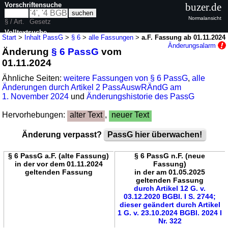
Vorschriftensuche
buzer.de
Normalansicht
§ / Art.
Gesetz
Volltextsuche
Start
>
Inhalt PassG
>
§ 6
>
alle Fassungen
>
a.F. Fassung ab 01.11.2024
Änderungsalarm
Änderung
§ 6 PassG
vom
nur in PassG
01.11.2024
Ähnliche Seiten:
weitere Fassungen von § 6 PassG
,
alle
Änderungen durch Artikel 2 PassAuswRÄndG am
1. November 2024
und
Änderungshistorie des PassG
Hervorhebungen:
alter Text
,
neuer Text
Änderung verpasst?
PassG hier überwachen!
§ 6 PassG a.F. (alte Fassung)
§ 6 PassG n.F. (neue
in der vor dem 01.11.2024
Fassung)
geltenden Fassung
in der am 01.05.2025
geltenden Fassung
durch Artikel 12 G. v.
03.12.2020 BGBl. I S. 2744;
dieser geändert durch Artikel
1 G. v. 23.10.2024 BGBl. 2024 I
Nr. 322