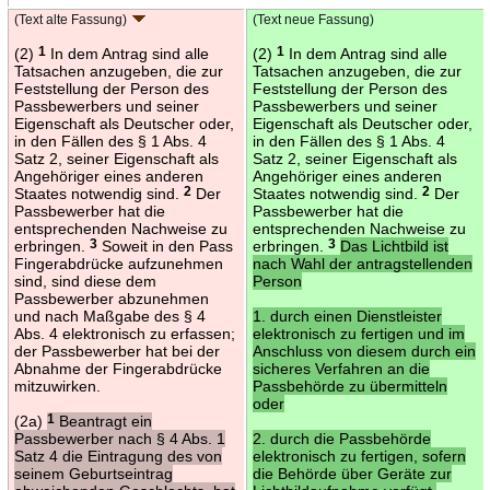
(Text alte Fassung)
(Text neue Fassung)
(2)
1
In dem Antrag sind alle
(2)
1
In dem Antrag sind alle
Tatsachen anzugeben, die zur
Tatsachen anzugeben, die zur
Feststellung der Person des
Feststellung der Person des
Passbewerbers und seiner
Passbewerbers und seiner
Eigenschaft als Deutscher oder,
Eigenschaft als Deutscher oder,
in den Fällen des § 1 Abs. 4
in den Fällen des § 1 Abs. 4
Satz 2, seiner Eigenschaft als
Satz 2, seiner Eigenschaft als
Angehöriger eines anderen
Angehöriger eines anderen
Staates notwendig sind.
2
Der
Staates notwendig sind.
2
Der
Passbewerber hat die
Passbewerber hat die
entsprechenden Nachweise zu
entsprechenden Nachweise zu
erbringen.
3
Soweit in den Pass
erbringen.
3
Das Lichtbild ist
Fingerabdrücke aufzunehmen
nach Wahl der antragstellenden
sind, sind diese dem
Person
Passbewerber abzunehmen
und nach Maßgabe des § 4
1. durch einen Dienstleister
Abs. 4 elektronisch zu erfassen;
elektronisch zu fertigen und im
der Passbewerber hat bei der
Anschluss von diesem durch ein
Abnahme der Fingerabdrücke
sicheres Verfahren an die
mitzuwirken.
Passbehörde zu übermitteln
oder
(2a)
1
Beantragt ein
Passbewerber nach § 4 Abs. 1
2. durch die Passbehörde
Satz 4 die Eintragung des von
elektronisch zu fertigen, sofern
seinem Geburtseintrag
die Behörde über Geräte zur