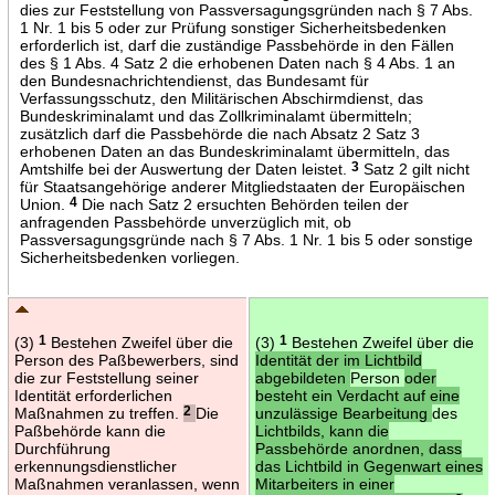
dies zur Feststellung von Passversagungsgründen nach § 7 Abs.
1 Nr. 1 bis 5 oder zur Prüfung sonstiger Sicherheitsbedenken
erforderlich ist, darf die zuständige Passbehörde in den Fällen
des § 1 Abs. 4 Satz 2 die erhobenen Daten nach § 4 Abs. 1 an
den Bundesnachrichtendienst, das Bundesamt für
Verfassungsschutz, den Militärischen Abschirmdienst, das
Bundeskriminalamt und das Zollkriminalamt übermitteln;
zusätzlich darf die Passbehörde die nach Absatz 2 Satz 3
erhobenen Daten an das Bundeskriminalamt übermitteln, das
Amtshilfe bei der Auswertung der Daten leistet.
3
Satz 2 gilt nicht
für Staatsangehörige anderer Mitgliedstaaten der Europäischen
Union.
4
Die nach Satz 2 ersuchten Behörden teilen der
anfragenden Passbehörde unverzüglich mit, ob
Passversagungsgründe nach § 7 Abs. 1 Nr. 1 bis 5 oder sonstige
Sicherheitsbedenken vorliegen.
(3)
1
Bestehen Zweifel über die
(3)
1
Bestehen Zweifel über die
Person des Paßbewerbers, sind
Identität der im Lichtbild
die zur Feststellung seiner
abgebildeten
Person
oder
Identität erforderlichen
besteht ein Verdacht auf eine
Maßnahmen zu treffen.
2
Die
unzulässige Bearbeitung
des
Paßbehörde kann die
Lichtbilds, kann die
Durchführung
Passbehörde anordnen, dass
erkennungsdienstlicher
das Lichtbild in Gegenwart eines
Maßnahmen veranlassen, wenn
Mitarbeiters in einer