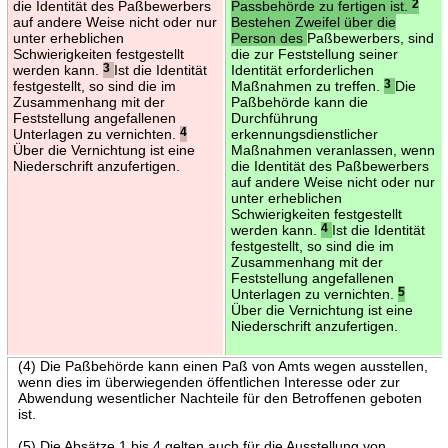
die Identität des Paßbewerbers
Passbehörde zu fertigen ist.
2
auf andere Weise nicht oder nur
Bestehen Zweifel über die
unter erheblichen
Person des
Paßbewerbers, sind
Schwierigkeiten festgestellt
die zur Feststellung seiner
werden kann.
3
Ist die Identität
Identität erforderlichen
festgestellt, so sind die im
Maßnahmen zu treffen.
3
Die
Zusammenhang mit der
Paßbehörde kann die
Feststellung angefallenen
Durchführung
Unterlagen zu vernichten.
4
erkennungsdienstlicher
Über die Vernichtung ist eine
Maßnahmen veranlassen, wenn
Niederschrift anzufertigen.
die Identität des Paßbewerbers
auf andere Weise nicht oder nur
unter erheblichen
Schwierigkeiten festgestellt
werden kann.
4
Ist die Identität
festgestellt, so sind die im
Zusammenhang mit der
Feststellung angefallenen
Unterlagen zu vernichten.
5
Über die Vernichtung ist eine
Niederschrift anzufertigen.
(4) Die Paßbehörde kann einen Paß von Amts wegen ausstellen,
wenn dies im überwiegenden öffentlichen Interesse oder zur
Abwendung wesentlicher Nachteile für den Betroffenen geboten
ist.
(5) Die Absätze 1 bis 4 gelten auch für die Ausstellung von