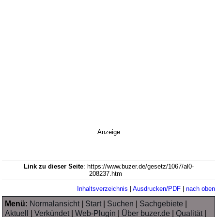
Anzeige
Link zu dieser Seite
: https://www.buzer.de/gesetz/1067/al0-
208237.htm
Inhaltsverzeichnis
|
Ausdrucken/PDF
|
nach oben
Menü:
Normalansicht
|
Start
|
Suchen
|
Sachgebiete
|
Aktuell
|
Verkündet
|
Web-Plugin
|
Über buzer.de
|
Qualität
|