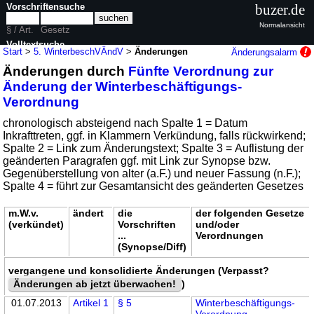
Vorschriftensuche
buzer.de
Normalansicht
§ / Art.
Gesetz
Volltextsuche
Start
>
5. WinterbeschVÄndV
>
Änderungen
Änderungsalarm
Änderungen durch
Fünfte Verordnung zur
nur in 5. WinterbeschVÄndV
Änderung der Winterbeschäftigungs-
Verordnung
chronologisch absteigend nach Spalte 1 = Datum
Inkrafttreten, ggf. in Klammern Verkündung, falls rückwirkend;
Spalte 2 = Link zum Änderungstext; Spalte 3 = Auflistung der
geänderten Paragrafen ggf. mit Link zur Synopse bzw.
Gegenüberstellung von alter (a.F.) und neuer Fassung (n.F.);
Spalte 4 = führt zur Gesamtansicht des geänderten Gesetzes
m.W.v.
ändert
die
der folgenden Gesetze
(verkündet)
Vorschriften
und/oder
...
Verordnungen
(Synopse/Diff)
vergangene und konsolidierte Änderungen (Verpasst?
Änderungen ab jetzt überwachen!
)
01.07.2013
Artikel 1
§ 5
Winterbeschäftigungs-
Verordnung