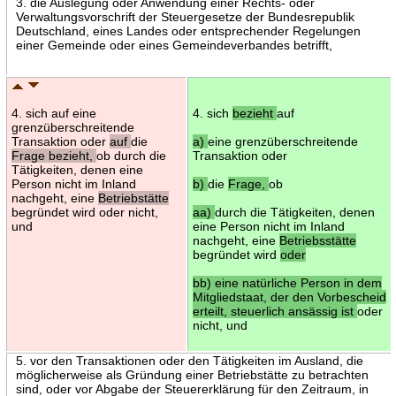
3. die Auslegung oder Anwendung einer Rechts- oder
Verwaltungsvorschrift der Steuergesetze der Bundesrepublik
Deutschland, eines Landes oder entsprechender Regelungen
einer Gemeinde oder eines Gemeindeverbandes betrifft,
4. sich auf eine
4. sich
bezieht
auf
grenzüberschreitende
Transaktion oder
auf
die
a)
eine grenzüberschreitende
Frage bezieht,
ob durch die
Transaktion oder
Tätigkeiten, denen eine
Person nicht im Inland
b)
die
Frage,
ob
nachgeht, eine
Betriebstätte
begründet wird oder nicht,
aa)
durch die Tätigkeiten, denen
und
eine Person nicht im Inland
nachgeht, eine
Betriebsstätte
begründet wird
oder
bb) eine natürliche Person in dem
Mitgliedstaat, der den Vorbescheid
erteilt, steuerlich ansässig ist
oder
nicht, und
5. vor den Transaktionen oder den Tätigkeiten im Ausland, die
möglicherweise als Gründung einer Betriebstätte zu betrachten
sind, oder vor Abgabe der Steuererklärung für den Zeitraum, in