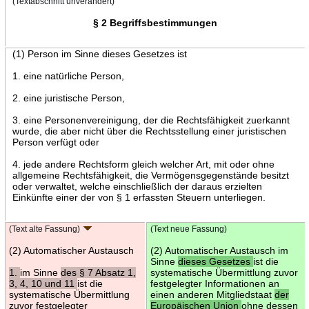
(Textabschnitt unverändert)
§ 2 Begriffsbestimmungen
(1) Person im Sinne dieses Gesetzes ist
1. eine natürliche Person,
2. eine juristische Person,
3. eine Personenvereinigung, der die Rechtsfähigkeit zuerkannt
wurde, die aber nicht über die Rechtsstellung einer juristischen
Person verfügt oder
4. jede andere Rechtsform gleich welcher Art, mit oder ohne
allgemeine Rechtsfähigkeit, die Vermögensgegenstände besitzt
oder verwaltet, welche einschließlich der daraus erzielten
Einkünfte einer der von § 1 erfassten Steuern unterliegen.
(Text alte Fassung)
(Text neue Fassung)
(2) Automatischer Austausch
(2) Automatischer Austausch im
Sinne
dieses Gesetzes
ist die
1.
im Sinne
des § 7 Absatz 1,
systematische Übermittlung zuvor
3, 4, 10 und 11
ist die
festgelegter Informationen an
systematische Übermittlung
einen anderen Mitgliedstaat
der
zuvor festgelegter
Europäischen Union
ohne dessen