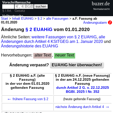
Vorschriftensuche
buzer.de
Normalansicht
§ / Art.
Gesetz
Volltextsuche
Start
>
Inhalt EUAHiG
>
§ 2
>
alle Fassungen
>
a.F. Fassung ab
01.01.2020
Änderungsalarm
nur in EUAHiG
Änderung
§ 2 EUAHiG
vom 01.01.2020
Ähnliche Seiten:
weitere Fassungen von § 2 EUAHiG
,
alle
Änderungen durch Artikel 4 KStTGEG am 1. Januar 2020
und
Änderungshistorie des EUAHiG
Hervorhebungen:
alter Text
,
neuer Text
Änderung verpasst?
EUAHiG hier überwachen!
§ 2 EUAHiG a.F. (alte
§ 2 EUAHiG n.F. (neue Fassung)
Fassung)
in der am 24.12.2025 geltenden
in der vor dem 01.01.2020
Fassung
geltenden Fassung
durch Artikel 2 G. v. 22.12.2025
BGBl. 2025 I Nr. 352
←
frühere Fassung von § 2
(heute geltende Fassung)
→
nächste Änderung durch Artikel 4