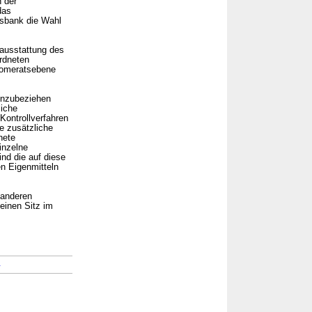
n der
das
sbank die Wahl
ausstattung des
ordneten
lomeratsebene
inzubeziehen
liche
ontrollverfahren
e zusätzliche
nete
inzelne
nd die auf diese
n Eigenmitteln
 anderen
einen Sitz im
→