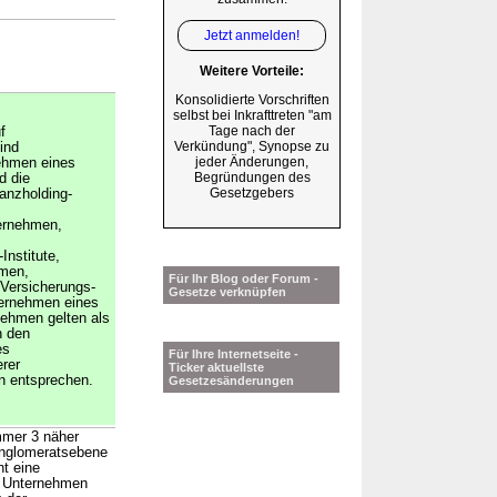
Jetzt anmelden!
Weitere Vorteile:
Konsolidierte Vorschriften
selbst bei Inkrafttreten "am
Tage nach der
f
Verkündung", Synopse zu
ind
jeder Änderungen,
ehmen eines
Begründungen des
d die
Gesetzgebers
anzholding-
ternehmen,
Institute,
hmen,
Für Ihr Blog oder Forum -
 Versicherungs-
Gesetze verknüpfen
ernehmen eines
ehmen gelten als
h den
es
Für Ihre Internetseite -
rer
Ticker aktuellste
n entsprechen.
Gesetzesänderungen
mmer 3 näher
onglomeratsebene
t eine
e Unternehmen