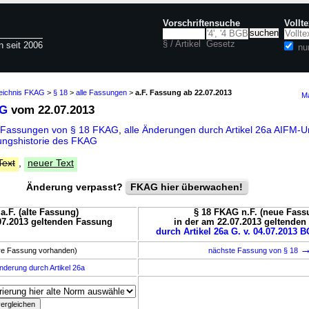
Vorschriftensuche
Vollt
§ / Artikel
Gesetz
n seit 2006
nu
zeichnis FKAG
>
§ 18
>
alle Fassungen
>
a.F. Fassung ab 22.07.2013
Ma
AG
vom 22.07.2013
e Fassungen von § 18 FKAG
,
alle Änderungen durch Artikel 26a AIFM
ngshistorie des FKAG
Text
,
neuer Text
Änderung verpasst?
FKAG hier überwachen!
a.F. (alte Fassung)
§ 18 FKAG n.F. (neue Fass
07.2013 geltenden Fassung
in der am 22.07.2013 geltende
durch Artikel 26a G. v. 04.07.2013 B
ere Fassung vorhanden)
nächste Fassung von § 18
nderung durch Artikel 26a