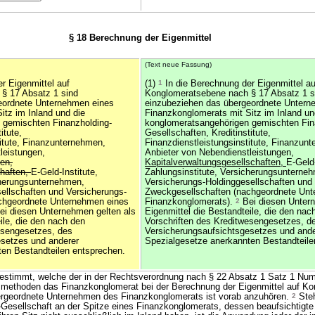
§ 18 Berechnung der Eigenmittel
(Text neue Fassung)
r Eigenmittel auf
(1)
1
In die Berechnung der Eigenmittel au
§ 17 Absatz 1 sind
Konglomeratsebene nach § 17 Absatz 1 s
eordnete Unternehmen eines
einzubeziehen das übergeordnete Untern
itz im Inland und die
Finanzkonglomerats mit Sitz im Inland un
 gemischten Finanzholding-
konglomeratsangehörigen gemischten Fin
itute,
Gesellschaften, Kreditinstitute,
titute, Finanzunternehmen,
Finanzdienstleistungsinstitute, Finanzun
leistungen,
Anbieter von Nebendienstleistungen,
ten,
Kapitalverwaltungsgesellschaften,
E-Geld-
chaften,
E-Geld-Institute,
Zahlungsinstitute, Versicherungsunterne
cherungsunternehmen,
Versicherungs-Holdinggesellschaften und
ellschaften und Versicherungs-
Zweckgesellschaften (nachgeordnete Unt
chgeordnete Unternehmen eines
Finanzkonglomerats).
2
Bei diesen Untern
i diesen Unternehmen gelten als
Eigenmittel die Bestandteile, die den nac
ile, die den nach den
Vorschriften des Kreditwesengesetzes, d
esengesetzes, des
Versicherungsaufsichtsgesetzes und ande
esetzes und anderer
Spezialgesetze anerkannten Bestandteile
en Bestandteilen entsprechen.
estimmt, welche der in der Rechtsverordnung nach § 22 Absatz 1 Satz 1 Nu
ethoden das Finanzkonglomerat bei der Berechnung der Eigenmittel auf K
rgeordnete Unternehmen des Finanzkonglomerats ist vorab anzuhören.
2
Steh
-Gesellschaft an der Spitze eines Finanzkonglomerats, dessen beaufsichtigt