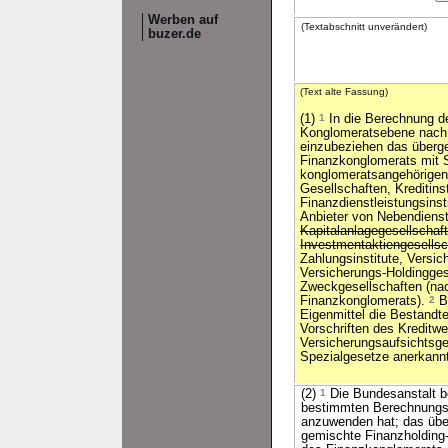
Werben auf
(Textabschnitt unverändert)
buzer.de
(Text alte Fassung)
(1)
1
In die Berechnung de
Konglomeratsebene nach 
einzubeziehen das überg
Finanzkonglomerats mit S
konglomeratsangehörigen
Gesellschaften, Kreditinst
Finanzdienstleistungsins
Anbieter von Nebendienst
Kapitalanlagegesellschaf
Investmentaktiengesells
Zahlungsinstitute, Versi
Versicherungs-Holdingges
Zweckgesellschaften (na
Finanzkonglomerats).
2
Be
Eigenmittel die Bestandte
Vorschriften des Kreditw
Versicherungsaufsichtsg
Spezialgesetze anerkannt
(2)
1
Die Bundesanstalt b
bestimmten Berechnungsm
anzuwenden hat; das übe
gemischte Finanzholding