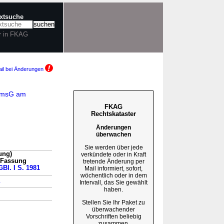
extsuche
r in FKAG
il bei Änderungen
-UmsG am
FKAG
Rechtskataster
Änderungen
überwachen
Sie werden über jede
ung)
verkündete oder in Kraft
n Fassung
tretende Änderung per
GBl. I S. 1981
Mail informiert, sofort,
wöchentlich oder in dem
→
Intervall, das Sie gewählt
haben.
Stellen Sie Ihr Paket zu
überwachender
Vorschriften beliebig
zusammen.