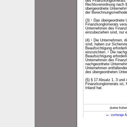
des Finanzkonglomerats ih
Rechtsverordnung nach 
übergeordnete Unternehm
der Berechnungsmethode 
(3)
1
Das übergeordnete U
Finanzkonglomerats vera
Unternehmen des Finanzk
einzubeziehen sind, nur 
(4)
1
Die Unternehmen, di
sind, haben zur Sicherst
Beaufsichtigung erforde
einzurichten.
2
Die nachge
Beaufsichtigung erforder
Unternehmen des Finanzk
nachgeordnete Unternehme
Unternehmen entfallende
des übergeordneten Unt
(5) § 17 Absatz 1, 3 und
Finanzkonglomerats ist, 
Inland hat.
(keine früh
←
vorherige Ä