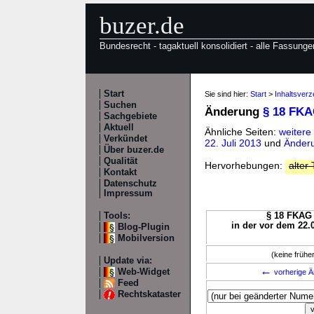
buzer.de
Bundesrecht - tagaktuell konsolidiert - alle Fassunge
Start
Sie sind hier:
Start
>
Inhaltsver
Suchen
Änderung
§ 18 FK
Sachgebiete
Aktuell
Ähnliche Seiten:
weiter
Verkündet
22. Juli 2013
und
Änderu
Über buzer.de
Qualität
Hervorhebungen:
alter 
Kontakt
Datenschutz
Impressum
Tools:
§ 18 FKAG 
in der vor dem 22.
Blog-Plugin
Mobilversion
(keine früh
Update via:
←
Web-Widget
vorherige Ä
Feed
Rechtskataster