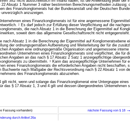
ren Sitz nicht ausschließlich im Inland haben, ist die Anwendung jeder der i
§ 22 Absatz 1 Nummer 3 näher bestimmten Berechnungsmethoden zulässig; 
en des Finanzkonglomerats hat der Bundesanstalt und der Deutschen Bunde
unverzüglich anzuzeigen.
nternehmen eines Finanzkonglomerats ist für eine angemessene Eigenmittel
ntwortlich.
2
Es darf jedoch zur Erfüllung dieser Verpflichtung auf die nachge
onglomerats, die nach Absatz 1 in die Berechnung der Eigenmittel auf Kong
einwirken, soweit dem das allgemeine Gesellschaftsrecht nicht entgegensteht.
e nach Absatz 1 in die Berechnung der Eigenmittel auf Konglomeratsebene e
ellung der ordnungsgemäßen Aufbereitung und Weiterleitung der für die zusätz
rlichen Angaben eine ordnungsgemäße Organisation und angemessene interne K
ordneten Unternehmen eines Finanzkonglomerats sind verpflichtet, die für di
lichen Angaben an das nach § 17 Absatz 2 Satz 1 anzeigepflichtige übergeord
onglomerats zu übermitteln.
3
Kann das anzeigepflichtige Unternehmen für e
n eines Finanzkonglomerats die erforderlichen Angaben nicht beschaffen, si
n Buchwerte nach Maßgabe der Rechtsverordnung nach § 22 Absatz 1 von de
ernehmens des Finanzkonglomerats abzuziehen.
 4 gilt nicht, wenn und solange das Finanzkonglomerat eine Untergruppe eines
für das § 17 Absatz 1, 3 und 4 gilt und dessen übergeordnetes Unternehmen s
ere Fassung vorhanden)
nächste Fassung von § 18
nderung durch Artikel 26a