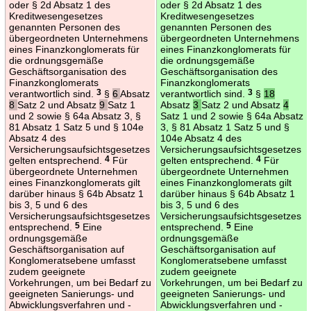
oder § 2d Absatz 1 des
oder § 2d Absatz 1 des
Kreditwesengesetzes
Kreditwesengesetzes
genannten Personen des
genannten Personen des
übergeordneten Unternehmens
übergeordneten Unternehmens
eines Finanzkonglomerats für
eines Finanzkonglomerats für
die ordnungsgemäße
die ordnungsgemäße
Geschäftsorganisation des
Geschäftsorganisation des
Finanzkonglomerats
Finanzkonglomerats
verantwortlich sind.
3
§
6
Absatz
verantwortlich sind.
3
§
18
8
Satz 2 und Absatz
9
Satz 1
Absatz
3
Satz 2 und Absatz
4
und 2 sowie § 64a Absatz 3, §
Satz 1 und 2 sowie § 64a Absatz
81 Absatz 1 Satz 5 und § 104e
3, § 81 Absatz 1 Satz 5 und §
Absatz 4 des
104e Absatz 4 des
Versicherungsaufsichtsgesetzes
Versicherungsaufsichtsgesetzes
gelten entsprechend.
4
Für
gelten entsprechend.
4
Für
übergeordnete Unternehmen
übergeordnete Unternehmen
eines Finanzkonglomerats gilt
eines Finanzkonglomerats gilt
darüber hinaus § 64b Absatz 1
darüber hinaus § 64b Absatz 1
bis 3, 5 und 6 des
bis 3, 5 und 6 des
Versicherungsaufsichtsgesetzes
Versicherungsaufsichtsgesetzes
entsprechend.
5
Eine
entsprechend.
5
Eine
ordnungsgemäße
ordnungsgemäße
Geschäftsorganisation auf
Geschäftsorganisation auf
Konglomeratsebene umfasst
Konglomeratsebene umfasst
zudem geeignete
zudem geeignete
Vorkehrungen, um bei Bedarf zu
Vorkehrungen, um bei Bedarf zu
geeigneten Sanierungs- und
geeigneten Sanierungs- und
Abwicklungsverfahren und -
Abwicklungsverfahren und -