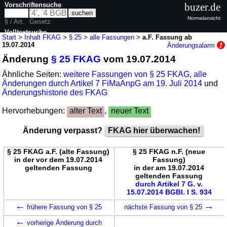
Vorschriftensuche
buzer.de
Normalansicht
§ / Art.
Gesetz
Volltextsuche
Start
>
Inhalt FKAG
>
§ 25
>
alle Fassungen
>
a.F. Fassung ab
19.07.2014
Änderungsalarm
nur in FKAG
Änderung
§ 25 FKAG
vom 19.07.2014
Ähnliche Seiten:
weitere Fassungen von § 25 FKAG
,
alle
Änderungen durch Artikel 7 FiMaAnpG am 19. Juli 2014
und
Änderungshistorie des FKAG
Hervorhebungen:
alter Text
,
neuer Text
Änderung verpasst?
FKAG hier überwachen!
§ 25 FKAG a.F. (alte Fassung)
§ 25 FKAG n.F. (neue
in der vor dem 19.07.2014
Fassung)
geltenden Fassung
in der am 19.07.2014
geltenden Fassung
durch Artikel 7 G. v.
15.07.2014 BGBl. I S. 934
←
→
frühere Fassung von § 25
nächste Fassung von § 25
←
vorherige Änderung durch