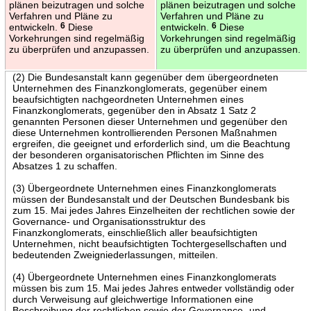
plänen beizutragen und solche
plänen beizutragen und solche
Verfahren und Pläne zu
Verfahren und Pläne zu
entwickeln.
6
Diese
entwickeln.
6
Diese
Vorkehrungen sind regelmäßig
Vorkehrungen sind regelmäßig
zu überprüfen und anzupassen.
zu überprüfen und anzupassen.
(2) Die Bundesanstalt kann gegenüber dem übergeordneten
Unternehmen des Finanzkonglomerats, gegenüber einem
beaufsichtigten nachgeordneten Unternehmen eines
Finanzkonglomerats, gegenüber den in Absatz 1 Satz 2
genannten Personen dieser Unternehmen und gegenüber den
diese Unternehmen kontrollierenden Personen Maßnahmen
ergreifen, die geeignet und erforderlich sind, um die Beachtung
der besonderen organisatorischen Pflichten im Sinne des
Absatzes 1 zu schaffen.
(3) Übergeordnete Unternehmen eines Finanzkonglomerats
müssen der Bundesanstalt und der Deutschen Bundesbank bis
zum 15. Mai jedes Jahres Einzelheiten der rechtlichen sowie der
Governance- und Organisationsstruktur des
Finanzkonglomerats, einschließlich aller beaufsichtigten
Unternehmen, nicht beaufsichtigten Tochtergesellschaften und
bedeutenden Zweigniederlassungen, mitteilen.
(4) Übergeordnete Unternehmen eines Finanzkonglomerats
müssen bis zum 15. Mai jedes Jahres entweder vollständig oder
durch Verweisung auf gleichwertige Informationen eine
Beschreibung der rechtlichen sowie der Governance- und